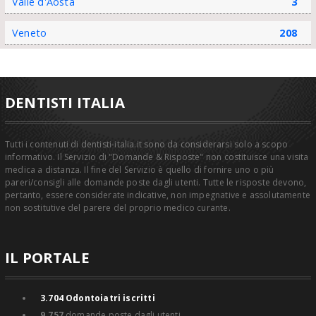
Valle d'Aosta
3
Veneto
208
DENTISTI ITALIA
Tutti i contenuti di dentisti-italia.it sono da considerarsi solo a scopo
informativo. Il Servizio di "Domande & Risposte" non costituisce una visita
medica a distanza. Il fine del Servizio è quello di fornire uno o più
pareri/consigli alle domande poste dagli utenti. Tutte le risposte devono,
pertanto, essere considerate indicative, non impegnative e assolutamente
non sostitutive del parere del proprio medico curante.
IL PORTALE
3.704
Odontoiatri iscritti
9.757
domande poste dagli utenti