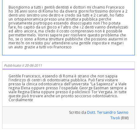
Buongiorno a tutti i gentili dentisti e dottori mi chiamo Francesco
ho 38 anni sono di Roma ho da diversi giorni fortissimo dolore a 2
denti uno sinistro uno destro e credo sia tutti e 2 cariati, ho fatto
un ortopanoramica presso una struttura pubblica perche
privatamente purtroppo essendo disoccupato non l'ho potuta
fare, ho capito da un gioco e l'altro che i 2 denti vanno devitalizzati
ed altro ancora, ma credo il costo comprensivo non è possibile
permettermelo. Vorrei sapere per risolvere questo problema che
ho, se ci sono a Roma strutture pubbliche che possono aiutarmi in
merito?n on resisto piu' attenderei una gentile risposta e magari
un aiuto grazie a tutti voi Francesco
Pubblicato il 20-06-2011
Gentile Francesco, essendo di Roma è strano che non sappia
l'indirizzo di centri di odontoiatria pubblica. Può farsi visitare
presso la clinica odontoiatrica dell'universita "La Sapienza" a Viale
regina Elena oppure presso l'ospedale George Eastman sempre a
viale Regina Elena oppure presso il policlinico Tor Vergata. In tutte
queste può trovare anche un pronto soccorso odontoiatrico.
Cordialmente
Scritto da
Dott. Tersandro Savino
Tivoli
(RM)