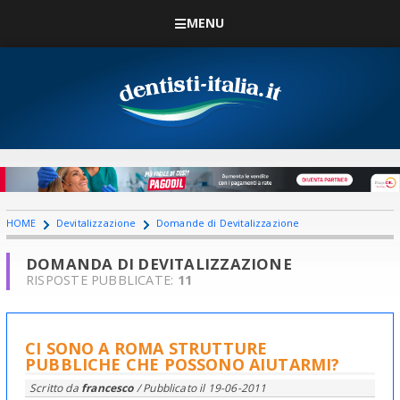
MENU
HOME
Devitalizzazione
Domande di Devitalizzazione
DOMANDA DI DEVITALIZZAZIONE
RISPOSTE PUBBLICATE:
11
CI SONO A ROMA STRUTTURE
PUBBLICHE CHE POSSONO AIUTARMI?
Scritto da
francesco
/ Pubblicato il
19-06-2011