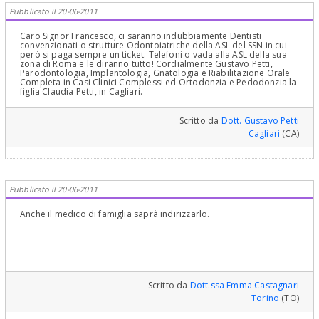
Pubblicato il 20-06-2011
Caro Signor Francesco, ci saranno indubbiamente Dentisti
convenzionati o strutture Odontoiatriche della ASL del SSN in cui
però si paga sempre un ticket. Telefoni o vada alla ASL della sua
zona di Roma e le diranno tutto! Cordialmente Gustavo Petti,
Parodontologia, Implantologia, Gnatologia e Riabilitazione Orale
Completa in Casi Clinici Complessi ed Ortodonzia e Pedodonzia la
figlia Claudia Petti, in Cagliari.
Scritto da
Dott. Gustavo Petti
Cagliari
(CA)
Pubblicato il 20-06-2011
Anche il medico di famiglia saprà indirizzarlo.
Scritto da
Dott.ssa Emma Castagnari
Torino
(TO)