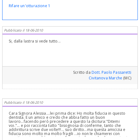
Rifare un'otturazione 1
Pubblicato il 18-06-2010
Si, dalla lastra si vede tutto...
Scritto da
Dott. Paolo Passaretti
Civitanova Marche
(MC)
Pubblicato il 18-06-2010
Cara Signora Alessia....lei prima dice: Ho molta fiducia in questo
dentista. E un amico e credo che abbia fatto un buon
lavoro...facendo però precedere a questo la dicitura:"Ditemi
voi."... e poi racconta tutto "bisognosa di conferme, tanto che
addirittura scrive due volte!!!... suo diritto...ma questa amicizia e
fiducia sono molto ma molto fragili ...io non le chiamerei con
questi nomi...perchè scusi non fa queste domande al suo amico in