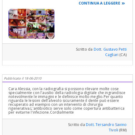
cui ha tanta fiducia??? ...Il Dr. Passaretti in sei parole e tre puntini le
CONTINUA A LEGGERE
ha detto tutto ed io non posso che confermare...aggiungendo solo
che il rumore che ha sentito non è detto che si possa imputare ad
una cosa precisa, frattura o rottura di uno strumento o tyante cose
ancora..poi ora è inutile che ci pianga sopra...il dente è stato
estratto...e non c'è più... e rinviarla al precedente post in cui le ho
dedicato decine e decine di righe con foto, di
risposta...Cordialmente Gustavo Petti, Parodontologia,
Implantologia, Gnatologia e Riabilitazione Orale Completa in Casi
Clinici Complessi ed Ortodonzia e Pedodonzia la figlia Claudia
Petti, in Cagliari.
Scritto da
Dott. Gustavo Petti
Cagliari
(CA)
Pubblicato il 18-06-2010
Cara Alessia, con la radiografia si possono rilevare molte cose
specialmente con l'ausilio della radiologia digitale che ingrandisce
notevolmente le immagini e le definisce molto meglio.Per quanto
riguarda le lesioni dell'alveolo sicuramente il dente può essere
recuperato ad esempio con un intervento di chirurgia
rigenerativa.L'antibiotico serve solo come copertura antibatterica
per evitarne l'infezione.Cordialmente
Scritto da
Dott. Tersandro Savino
Tivoli
(RM)