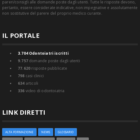
pareri/consigli alle domande poste dagli utenti. Tutte le risposte devono,
pertanto, essere considerate indicative, non impegnative e assolutamente
non sostitutive del parere del proprio medico curante.
IL PORTALE
3.704
Odontoiatri iscritti
9.757
domande poste dagli utenti
77.620
risposte pubblicate
798
casi clinici
634
articoli
336
video di odontoiatria
LINK DIRETTI
ALTA FORMAZIONE
NEWS
GLOSSARIO