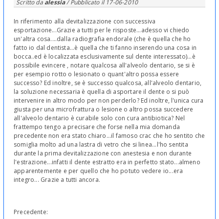
Scritto da
alessia
/ Pubblicato il
17-06-2010
In riferimento alla devitalizzazione con successiva
esportazione...Grazie a tutti per le risposte...adesso vi chiedo
un'altra cosa....dalla radiografia endorale (che è quella che ho
fatto io dal dentista...è quella che ti fanno inserendo una cosa in
bocca..ed è localizzata esclusivamente sul dente interessato)...è
possibile evincere , notare qualcosa all'alveolo dentario, se si è
per esempio rotto o lesionato o quant'altro possa essere
successo? Ed inoltre, se è successo qualcosa, all'alveolo dentario,
la soluzione necessaria è quella di asportare il dente o si può
intervenire in altro modo per non perderlo? Ed inoltre, l'unica cura
giusta per una microfrattura o lesione o altro possa succedere
all'alveolo dentario è curabile solo con cura antibiotica? Nel
frattempo tengo a precisare che forse nella mia domanda
precedente non era stato chiaro...il famoso crac che ho sentito che
somiglia molto ad una lastra di vetro che si linea...l'ho sentita
durante la prima devitalizzazione con anestesia e non durante
l'estrazione...infatti il dente estratto era in perfetto stato...almeno
apparentemente e per quello che ho potuto vedere io...era
integro... Grazie a tutti ancora.
Precedente: