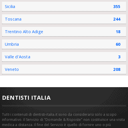
Sicilia
355
Toscana
244
Trentino Alto Adige
18
Umbria
60
Valle d'Aosta
3
Veneto
208
DENTISTI ITALIA
Tutti i contenuti di dentisti-italia.it sono da considerarsi solo a scopo
informativo. Il Servizio di "Domande & Risposte" non costituisce una visita
medica a distanza. Il fine del Servizio è quello di fornire uno o più