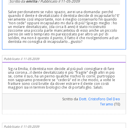
Scritto da
emilia
/ Pubblicato il
11-05-2009
Salve perdonatemi se rubo spazio, avrei una domanda: perché
quando il dente è devitalizzato il dentista decide di incapsularlo? E’
veramente così importante, non è meglio conservarlo fin quando
“non cede” oppure incapsulato mi dura di più? Spiego meglio : ho
un molare devitalizzato, (da circa 8 anni) è stato ricostruito
(siccome una piccola parte mancante)su di esso anche un piccolo
perno (in vetro temprato mi pare)costato per altro un po’ di
soldini, ma non è questo il punto, il fatto è che rivolgendomi ad un
dentista mi consiglia di incapsularlo…giusto?
Pubblicato il 11-05-2009
Sig.ra Emilia, il dentista non decide al più può consigliare di fare
una corona...il dente devitalizzato è più "fragile" degli altri in più
se, come il suo, ha un perno qualche rischio lo corre; purtroppo
non sappiamo prevedere se "cederà" ed in che modo, a volte le
fratture sono così brutte da dover estrarre il dente con costi
maggiori sia in termini biologici che di portafoglio. Saluti.
Scritto da
Dott. Cristoforo Del Deo
Teramo
(TE)
Pubblicato il 11-05-2009