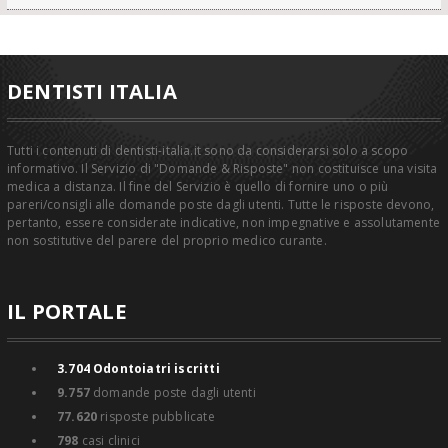
DENTISTI ITALIA
Tutti i contenuti di dentisti-italia.it sono da considerarsi solo a scopo
informativo. Il Servizio di "Domande & Risposte" non costituisce una visita
medica a distanza. Il fine del Servizio è quello di fornire uno o più
pareri/consigli alle domande poste dagli utenti. Tutte le risposte devono,
pertanto, essere considerate indicative, non impegnative e assolutamente
non sostitutive del parere del proprio medico curante.
IL PORTALE
3.704
Odontoiatri iscritti
9.757
domande poste dagli utenti
77.620
risposte pubblicate
798
casi clinici