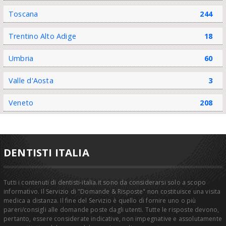
Toscana
244
Trentino Alto Adige
18
Umbria
60
Valle d'Aosta
3
Veneto
208
DENTISTI ITALIA
Tutti i contenuti di dentisti-italia.it sono da considerarsi solo a scopo
informativo. Il Servizio di "Domande & Risposte" non costituisce una visita
medica a distanza. Il fine del Servizio è quello di fornire uno o più
pareri/consigli alle domande poste dagli utenti. Tutte le risposte devono,
pertanto, essere considerate indicative, non impegnative e assolutamente