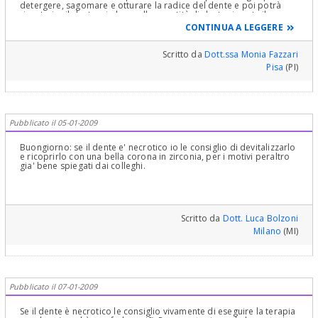
detergere, sagomare e otturare la radice del dente e poi potrà
ricostruire il dente e in base alla quantità di dente rimasta il suo
dentista sarà in grado di decidere se basterà una ricostruzione.
CONTINUA A LEGGERE
Buone feste
Scritto da
Dott.ssa Monia Fazzari
Pisa
(PI)
Pubblicato il 05-01-2009
Buongiorno: se il dente e' necrotico io le consiglio di devitalizzarlo
e ricoprirlo con una bella corona in zirconia, per i motivi peraltro
gia' bene spiegati dai colleghi.
Scritto da
Dott. Luca Bolzoni
Milano
(MI)
Pubblicato il 07-01-2009
Se il dente è necrotico le consiglio vivamente di eseguire la terapia