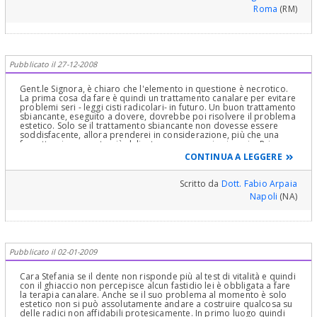
protesico (capsula). Tutto ciò a patto che sia praticata
Roma
(RM)
un'odontoiatria corretta e poco invasiva.
Pubblicato il 27-12-2008
Gent.le Signora, è chiaro che l'elemento in questione è necrotico.
La prima cosa da fare è quindi un trattamento canalare per evitare
problemi seri - leggi cisti radicolari- in futuro. Un buon trattamento
sbiancante, eseguito a dovere, dovrebbe poi risolvere il problema
estetico. Solo se il trattamento sbiancante non dovesse essere
soddisfacente, allora prenderei in considerazione, più che una
faccetta, sicuramente più delicata, una corona in zirconia. Prima
della zirconia la faccetta, che comunque necessità della
CONTINUA A LEGGERE
preparazione di 3/4 dell'elemento, era obbligatoria rispetto
all'oroceramica. Ora direi che ha perso molto, e nel rapporto
costo/beneficio/durata/resistenza la corona in zirconia è
Scritto da
Dott. Fabio Arpaia
decisamente vincente.
Napoli
(NA)
Pubblicato il 02-01-2009
Cara Stefania se il dente non risponde più al test di vitalità e quindi
con il ghiaccio non percepisce alcun fastidio lei è obbligata a fare
la terapia canalare. Anche se il suo problema al momento è solo
estetico non si può assolutamente andare a costruire qualcosa su
delle radici non affidabili protesicamente. In primo luogo quindi