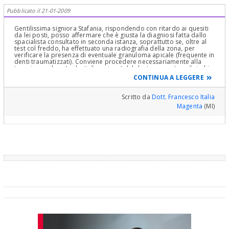
Pubblicato il 21-01-2009
Gentilissima signiora Stafania, rispondendo con ritardo ai quesiti
da lei posti, posso affermare che è giusta la diagniosi fatta dallo
spacialista consultato in seconda istanza, soprattutto se, oltre al
test col freddo, ha effettuato una radiografia della zona, per
verificare la presenza di eventuale granuloma apicale (frequente in
denti traumatizzati). Conviene procedere necessariamente alla
terapia canalare (o devitalizzazione) del dente per evitare il rischio
di futuri granulomi e conseguenti ascessi. Sucessivamente potrà
CONTINUA A LEGGERE
procedere alla copertura protesica del dente, nelle maniera più
idonea (corona in ceramica o faccette) secondo la valutazione
dello specialista che la prenderà in cura. Distinti saluti
Scritto da
Dott. Francesco Italia
Magenta
(MI)