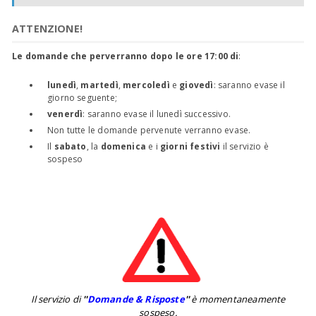
ATTENZIONE!
Le domande che perverranno dopo le ore 17:00 di
:
lunedì
,
martedì
,
mercoledì
e
giovedì
: saranno evase il
giorno seguente;
venerdì
: saranno evase il lunedì successivo.
Non tutte le domande pervenute verranno evase.
Il
sabato
, la
domenica
e i
giorni festivi
il servizio è
sospeso
Il servizio di
''
Domande & Risposte
''
è momentaneamente
sospeso.