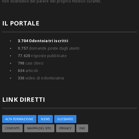
non sostitutive del parere del proprio medico curante.
IL PORTALE
3.704
Odontoiatri iscritti
9.757
domande poste dagli utenti
77.620
risposte pubblicate
798
casi clinici
634
articoli
336
video di odontoiatria
LINK DIRETTI
ALTA FORMAZIONE
NEWS
GLOSSARIO
CONTATTI
MAPPA DEL SITO
PRIVACY
FAQ