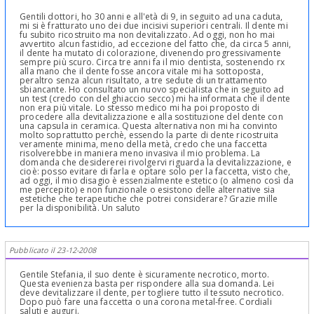
Gentili dottori, ho 30 anni e all'età di 9, in seguito ad una caduta,
mi si è fratturato uno dei due incisivi superiori centrali. Il dente mi
fu subito ricostruito ma non devitalizzato. Ad oggi, non ho mai
avvertito alcun fastidio, ad eccezione del fatto che, da circa 5 anni,
il dente ha mutato di colorazione, divenendo progressivamente
sempre più scuro. Circa tre anni fa il mio dentista, sostenendo rx
alla mano che il dente fosse ancora vitale mi ha sottoposta,
peraltro senza alcun risultato, a tre sedute di un trattamento
sbiancante. Ho consultato un nuovo specialista che in seguito ad
un test (credo con del ghiaccio secco) mi ha informata che il dente
non era più vitale. Lo stesso medico mi ha poi proposto di
procedere alla devitalizzazione e alla sostituzione del dente con
una capsula in ceramica. Questa alternativa non mi ha convinto
molto soprattutto perchè, essendo la parte di dente ricostruita
veramente minima, meno della metà, credo che una faccetta
risolverebbe in maniera meno invasiva il mio problema. La
domanda che desidererei rivolgervi riguarda la devitalizzazione, e
cioè: posso evitare di farla e optare solo per la faccetta, visto che,
ad oggi, il mio disagio è essenzialmente estetico (o almeno così da
me percepito) e non funzionale o esistono delle alternative sia
estetiche che terapeutiche che potrei considerare? Grazie mille
per la disponibilità. Un saluto
Pubblicato il 23-12-2008
Gentile Stefania, il suo dente è sicuramente necrotico, morto.
Questa evenienza basta per rispondere alla sua domanda. Lei
deve devitalizzare il dente, per togliere tutto il tessuto necrotico.
Dopo può fare una faccetta o una corona metal-free. Cordiali
saluti e auguri.