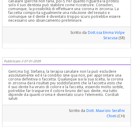
canalare (perchè non farla, poi?). Per quanto riguarda la protesi
solo il suo dentista può stabilire come ricostruire. Consideri,
comunque, la possibilità di effettuare una corona in zirconia. La
faccetta comporta ugualmente una riduzione del tessuto e
comunque se il dente è diventato troppo scuro potrebbe essere
necessario uno sbiancamento preliminare.
Scritto da
Dott.ssa Emma Volpe
Siracusa
(SR)
Pubblicato il 07-01-2009
Gent.ma Sig. Stefania, la terapia canalare non la può escludere
assolutamente ed è la conditio sine qua non, per approntare una
corona definitiva o faccetta. Qualunque sia la sua scelta, la corona
in zirconia darà risultati piu soddisfacenti che la faccetta visto che
il suo dente ha virato di colore e la faccetta, essendo molto sottile,
potrebbe far trasparire il colore bruno del suo dente, ma tutto
dipende da quanti croma è diventato scuro l'elemento. Cordiali
saluti
Scritto da
Dott. Maurizio Serafini
Chieti
(CH)