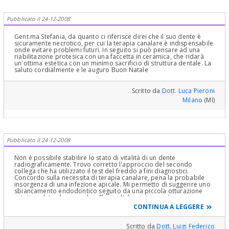
Pubblicato il 24-12-2008
Gent.ma Stefania, da quanto ci riferisce direi che il suo dente è
sicuramente necrotico, per cui la terapia canalare è indispensabile
onde evitare problemi futuri. In seguito si può pensare ad una
riabilitazione protesica con una faccetta in ceramica, che ridarà
un'ottima estetica con un minimo sacrificio di struttura dentale. La
saluto cordialmente e le auguro Buon Natale
Scritto da
Dott. Luca Pieroni
Milano
(MI)
Pubblicato il 24-12-2008
Non è possibile stabilire lo stato di vitalità di un dente
radiograficamente. Trovo corretto l'approccio del secondo
collega che ha utilizzato il test del freddo a fini diagnostici.
Concordo sulla necessita di terapia canalare, pena la probabile
insorgenza di una infezione apicale. Mi permetto di suggerire uno
sbiancamento endodontico seguito da una piccola otturazione
estetica, dato che come lei afferma l'elemento non è
eccessivamente compromesso a livello dei tessuti duri. Gli incisivi
CONTINUA A LEGGERE
non esercitano grandi forze ed in caso di piccoli restauri
rispondono spesso bene al trattamento conservativo non
andando incontro a fratture anche in assenza di trattamento
Scritto da
Dott. Luigi Federico