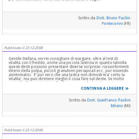
Scritto da
Dott. Bruno Pacilio
Pontecorvo
(FR)
Pubblicato il 23-12-2008
Gentile Stefana, vorrei consigliare di eseguire, oltre al test di
vitalita con il freddo, anche una piccola lastrina in quanto talvolta
questi denti possono presentare diverse sorprese: riassorbimenti
interni della polpa, piccoli granulomi periapicali ecc , pur essendo
asintomatici. E' pur vero che una lastra non dimostrera' certo la
vitalita', ma puo dirimere meglio il cosa fare sul dente. Se molto
scuro lo sbiancamento radicolare e coronale è certamente
obbligato se si decidesse per la soluzione meno invasva della
CONTINUA A LEGGERE
faccetta in ceramica, in quanto una certa trasparenza è sempre
fastidiosa. La corona in ceramica e su zirconia è forse il top
attualmente, ma dipende sempre dalla difficoltà dei suoi denti
Scritto da
Dott. Gianfranco Paolini
vicini che il tecnico dovra' saper interpretare magistralmente.
Milano
(MI)
Cordiali saluti e auguri di Buon Natale
Pubblicato il 23-12-2008