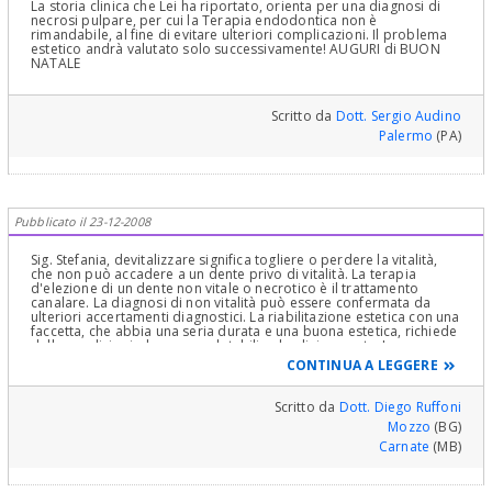
La storia clinica che Lei ha riportato, orienta per una diagnosi di
necrosi pulpare, per cui la Terapia endodontica non è
rimandabile, al fine di evitare ulteriori complicazioni. Il problema
estetico andrà valutato solo successivamente! AUGURI di BUON
NATALE
Scritto da
Dott. Sergio Audino
Palermo
(PA)
Pubblicato il 23-12-2008
Sig. Stefania, devitalizzare significa togliere o perdere la vitalità,
che non può accadere a un dente privo di vitalità. La terapia
d'elezione di un dente non vitale o necrotico è il trattamento
canalare. La diagnosi di non vitalità può essere confermata da
ulteriori accertamenti diagnostici. La riabilitazione estetica con una
faccetta, che abbia una seria durata e una buona estetica, richiede
delle condizioni, che sono valutabili solo clinicamente. La corona
ceramica risulta più invasiva, ma meno complessa da realizzare e
CONTINUA A LEGGERE
da applicare, con maggiori garanzie di durata. Per ottenere un
buon risultato estetico, duraturo, occorre partire da una giusta
diagnosi odontoiatrica.
Scritto da
Dott. Diego Ruffoni
Mozzo
(BG)
Carnate
(MB)