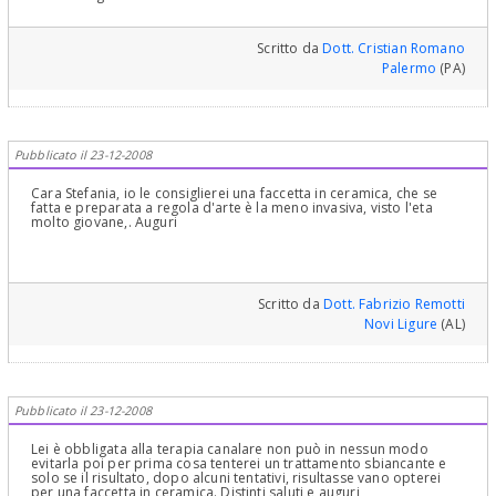
Scritto da
Dott. Cristian Romano
Palermo
(PA)
Pubblicato il 23-12-2008
Cara Stefania, io le consiglierei una faccetta in ceramica, che se
fatta e preparata a regola d'arte è la meno invasiva, visto l'eta
molto giovane,. Auguri
Scritto da
Dott. Fabrizio Remotti
Novi Ligure
(AL)
Pubblicato il 23-12-2008
Lei è obbligata alla terapia canalare non può in nessun modo
evitarla poi per prima cosa tenterei un trattamento sbiancante e
solo se il risultato, dopo alcuni tentativi, risultasse vano opterei
per una faccetta in ceramica. Distinti saluti e auguri