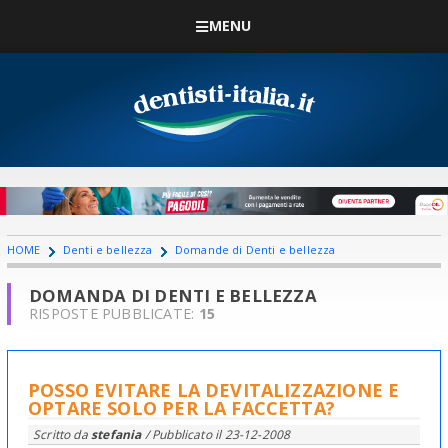
MENU
HOME
Denti e bellezza
Domande di Denti e bellezza
DOMANDA DI DENTI E BELLEZZA
RISPOSTE PUBBLICATE:
15
POSSO EVITARE LA DEVITALIZZAZIONE E
OPTARE SOLO PER LA FACCETTA?
Scritto da
stefania
/ Pubblicato il
23-12-2008