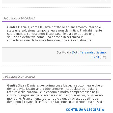
Pubblicato il 24-09-2012
Gentile Daniela, come lei avrà notato lo sbiancamento interno è
stata una soluzione temporanea e non definitiva. Probabilmente il
suo dentista, conoscendo il suo caso, le avrà proposto una
soluzione definitiva come una corona in ceramica in
considerazione della sua situazione locale. Cordialmente
Scritto da
Dott. Tersandro Savino
Tivoli
(RM)
Pubblicato il 24-09-2012
Gentile Sig.ra Daniela, per prima cosa bisogna sottolineare che un
dente devitalizzato andrebbe sempre incapsulato per evitare
rotture della corona. Se la corona è molto compromessa negli
incisivi bisogna anche prevedere o un perno adesivo, o un perno
moncone. Francamente partendo da questi presupposti i due
denti non li rovina, li rinforza. Le faccette su un dente devitalizzato
ingrigito o ingiallito non sono di facile realizzazione, mentre lo
sbiancamento nel tempo andrà in contro ad una recidiva. Cordiali
CONTINUA A LEGGERE
saluti