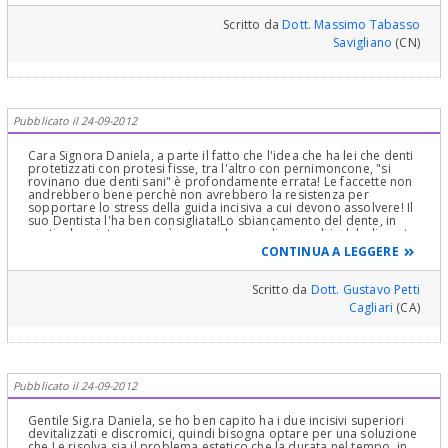
Scritto da
Dott. Massimo Tabasso
Savigliano
(CN)
Pubblicato il 24-09-2012
Cara Signora Daniela, a parte il fatto che l'idea che ha lei che denti
protetizzati con protesi fisse, tra l'altro con pernimoncone, "si
rovinano due denti sani" è profondamente errata! Le faccette non
andrebbero bene perchè non avrebbero la resistenza per
sopportare lo stress della guida incisiva a cui devono assolvere! Il
suo Dentista l'ha ben consigliata!Lo sbiancamento del dente, in
particolare interno non è scevro da complicanze di indebolimento
dello smalto. Quindi bisogna essere cauti! La terapia deve
CONTINUA A LEGGERE
deciderla solo il suo Dentista, sentiti naturalmente i suoi
"desideri". Legga nel mio Profilo "Le protesi dentali fisse Excursus
su i vari tipi di protesi fisse. Consigli e suggerimenti per i pazienti"
Scritto da
Dott. Gustavo Petti
Cordialmente Gustavo Petti, Parodontologia, Implantologia,
Cagliari
(CA)
Gnatologia e Riabilitazione Orale Completa in Casi Clinici
Complessi ed Ortodonzia e Pedodonzia la figlia Claudia Petti, in
Cagliari
Pubblicato il 24-09-2012
Gentile Sig.ra Daniela, se ho ben capito ha i due incisivi superiori
devitalizzati e discromici, quindi bisogna optare per una soluzione
che Le risolva sia il problema estetico che la durata nel tempo, in