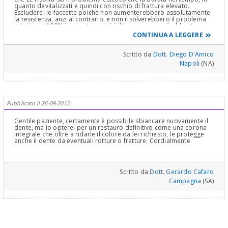
quanto devitalizzati e quindi con rischio di frattura elevato.
Escluderei le faccette poiché non aumenterebbero assolutamente
la resistenza, anzi al contrario, e non risolverebbero il problema
estetico al 100% in quanto, poiché il loro spessore è abbastanza
esiguo, potrebbero non riuscire a mascherare la discromia.
CONTINUA A LEGGERE
Escluderei di rifare lo sbiancamento interno in quanto dura poco,
e rifarlo determina un ulteriore indebolimento degli elementi che
andrebbero nuovamente svuotati. Pertanto concordo con la scelta
Scritto da
Dott. Diego D'Amico
del suo dentista, e se fosse stata una mia paziente le avrei
Napoli
(NA)
proposto appunto questo: perno adesivo e corona in ceramica. Mi
rendo conto che pensare di farsi limare il proprio dente a mò di
moncone può essere dura da accettare, ma nel suo caso si tratta
dell’unica strada che Le darà una buona predicibilità sia per la
resistenza che per l’estetica. Cordiali saluti
Pubblicato il 26-09-2012
Gentile paziente, certamente è possibile sbiancare nuovamente il
dente, ma io opterei per un restauro definitivo come una corona
integrale che oltre a ridarle il colore da lei richiesto, le protegge
anche il dente da eventuali rotture o fratture. Cordialmente
Scritto da
Dott. Gerardo Cafaro
Campagna
(SA)