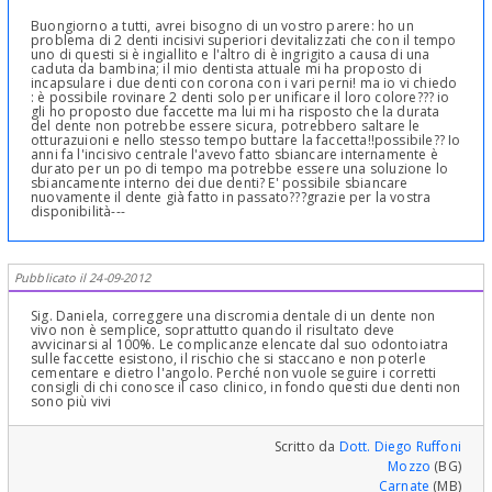
Buongiorno a tutti, avrei bisogno di un vostro parere: ho un
problema di 2 denti incisivi superiori devitalizzati che con il tempo
uno di questi si è ingiallito e l'altro di è ingrigito a causa di una
caduta da bambina; il mio dentista attuale mi ha proposto di
incapsulare i due denti con corona con i vari perni! ma io vi chiedo
: è possibile rovinare 2 denti solo per unificare il loro colore??? io
gli ho proposto due faccette ma lui mi ha risposto che la durata
del dente non potrebbe essere sicura, potrebbero saltare le
otturazuioni e nello stesso tempo buttare la faccetta!!possibile?? Io
anni fa l'incisivo centrale l'avevo fatto sbiancare internamente è
durato per un po di tempo ma potrebbe essere una soluzione lo
sbiancamente interno dei due denti? E' possibile sbiancare
nuovamente il dente già fatto in passato???grazie per la vostra
disponibilità---
Pubblicato il 24-09-2012
Sig. Daniela, correggere una discromia dentale di un dente non
vivo non è semplice, soprattutto quando il risultato deve
avvicinarsi al 100%. Le complicanze elencate dal suo odontoiatra
sulle faccette esistono, il rischio che si staccano e non poterle
cementare e dietro l'angolo. Perché non vuole seguire i corretti
consigli di chi conosce il caso clinico, in fondo questi due denti non
sono più vivi
Scritto da
Dott. Diego Ruffoni
Mozzo
(BG)
Carnate
(MB)