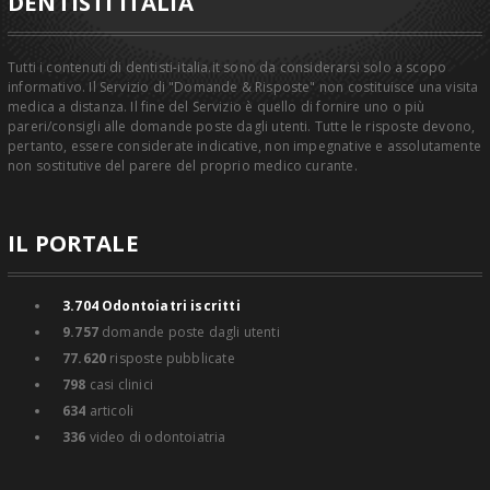
DENTISTI ITALIA
Tutti i contenuti di dentisti-italia.it sono da considerarsi solo a scopo
informativo. Il Servizio di "Domande & Risposte" non costituisce una visita
medica a distanza. Il fine del Servizio è quello di fornire uno o più
pareri/consigli alle domande poste dagli utenti. Tutte le risposte devono,
pertanto, essere considerate indicative, non impegnative e assolutamente
non sostitutive del parere del proprio medico curante.
IL PORTALE
3.704
Odontoiatri iscritti
9.757
domande poste dagli utenti
77.620
risposte pubblicate
798
casi clinici
634
articoli
336
video di odontoiatria