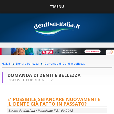
MENU
HOME
Denti e bellezza
Domande di Denti e bellezza
DOMANDA DI DENTI E BELLEZZA
RISPOSTE PUBBLICATE:
7
E' POSSIBILE SBIANCARE NUOVAMENTE
IL DENTE GIÀ FATTO IN PASSATO?
Scritto da
daniela
/ Pubblicato il
21-09-2012