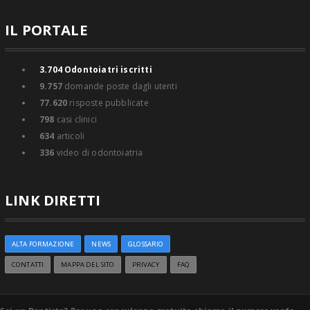
IL PORTALE
3.704
Odontoiatri iscritti
9.757
domande poste dagli utenti
77.620
risposte pubblicate
798
casi clinici
634
articoli
336
video di odontoiatria
LINK DIRETTI
ALTA FORMAZIONE
NEWS
GLOSSARIO
CONTATTI
MAPPA DEL SITO
PRIVACY
FAQ