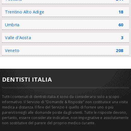
Trentino Alto Adige
18
Umbria
60
Valle d'Aosta
3
Veneto
208
DENTISTI ITALIA
Tutti i contenuti di dentisti-italia.it sono da considerarsi solo a scopo
informativo. Il Servizio di "Domande & Risposte" non costituisce una visita
medica a distanza. Il fine del Servizio è quello di fornire uno o più
pareri/consigli alle domande poste dagli utenti. Tutte le risposte devono,
pertanto, essere considerate indicative, non impegnative e assolutamente
non sostitutive del parere del proprio medico curante.