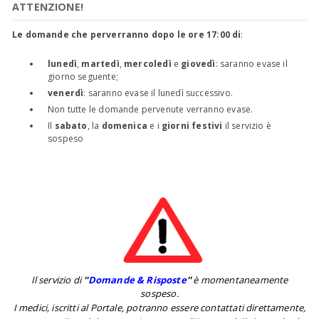
ATTENZIONE!
Le domande che perverranno dopo le ore 17:00 di
:
lunedì
,
martedì
,
mercoledì
e
giovedì
: saranno evase il
giorno seguente;
venerdì
: saranno evase il lunedì successivo.
Non tutte le domande pervenute verranno evase.
Il
sabato
, la
domenica
e i
giorni festivi
il servizio è
sospeso
Il servizio di
''
Domande & Risposte
''
è momentaneamente
sospeso.
I medici, iscritti al Portale, potranno essere contattati direttamente,