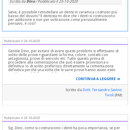
Scritto da
Dino
/ Pubblicato il
23-10-2020
Salve, è possibile rimodellare un dente in ceramica costruito più
basso del dovuto? Il dentista mi dice che i denti si costruiscono
per addizione e non per sottrazione come personalmente
pensavo, è così?
Pubblicato il 24-10-2020
Gentile Dino, per evitare di avere questi problemi si effettuano di
solito delle prove riguardanti la forma, colore, contatti con
antagonista, prove di svincolo etc. Tutto questo prima di
procedere alla cementazione che può essere provvisoria o
definitiva. Io di solito preferisco direttamente la cementazione
definitiva perché una volta che le varie prove hanno avuto esito
positivo e soddisfazione del paziente non è necessario mettere un
cemento provvisorio e poi rimuovere tutto rischiando la frattura
CONTINUA A LEGGERE
della ceramica e sostituire col definitivo. Se la corona in ceramica è
stata cementata col cemento provvisorio si può rimuovere e farla
correggere in laboratorio aggiungendo la quantità di ceramica
Scritto da
Dott. Tersandro Savino
necessaria. E' una modifica che l'odontotecnico può fare in
Tivoli
(RM)
laboratorio tranquillamente. Comunque prima di farsi cementare
definitivamente la corona faccia prima tutte le prove necessarie e
solo dopo essere pienamente convinta del risultato si provvederà
a cementare definitivamente. Cordialmente
Pubblicato il 25-10-2020
Sig. Dino, come si costruiscono i denti ha poca importanza, se per