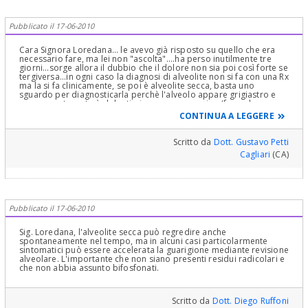
Pubblicato il 17-06-2010
Cara Signora Loredana... le avevo già risposto su quello che era
necessario fare, ma lei non "ascolta"....ha perso inutilmente tre
giorni...sorge allora il dubbio che il dolore non sia poi così forte se
tergiversa...in ogni caso la diagnosi di alveolite non si fa con una Rx
ma la si fa clinicamente, se poi è alveolite secca, basta uno
sguardo per diagnosticarla perchè l'alveolo appare grigiastro e
secco e se toccato è dolentissimo e non sanguina (facendo
ovviamente attenzione a non toccare i tessuti molli.........:.............e le
CONTINUA A LEGGERE
riposto quanto scritto: Cara Signora Loredana.... si tranquillizzi : la
revisione dell'alveolo che le è stata prospettata va fatta perchè da
quel che si evince dal suo racconto, dovrebbe avere una alveolite
Scritto da
Dott. Gustavo Petti
post avulsiva (estrattiva)ed è intervento consueto, tranquillo e non
Cagliari
(CA)
pericoloso assolutamente. Basta fare una buona anestesia locale
tronculare e plessica e stia sicura che non sente assolutamente
nulla, ovviamente sotto protezione antibiotica adeguatatamente
potente da iniziare subito e da proseguire fino alla risoluzione di
tutto ed oltre per almeno 10-15 giorni...la scelta dell'antibiotico è
importantissima.... non prenda cortisonici come aveva fatto il
Pubblicato il 17-06-2010
primo dentista perchè diminuiscono le difese locali e generali
dell'organismo ed ora non è proprio il caso...e poi se le aveva
detto che era tutto a posto perchè prescriverle il cortisone?...
Sig. Loredana, l'alveolite secca può regredire anche
allora non era tutto a posto!...ovvio che tutto questo lo deve fare
spontaneamente nel tempo, ma in alcuni casi particolarmente
un Dentista esperto in particolare in chirurgia orale, ossea o
sintomatici può essere accelerata la guarigione mediante revisione
parodontale...NON DEVE FARE NESSUNA ANESTESIA TOTALE..CHI LE
alveolare. L'importante che non siano presenti residui radicolari e
HA PROSPETTATO QUESTO E' IN SERIO ERRORE !!! Riscriva se avesse
che non abbia assunto bifosfonati.
problemi o non trovasse soluzione!................Cordialmente Gustavo
Petti, Parodontologia, Gnatologia, Implantologia, Riabilitazioni
Orali Complete in Casi Clinici Complessi e Ortodonzia e
Pedodonzia con la figlia Claudia Petti, in CAgliari.
Scritto da
Dott. Diego Ruffoni