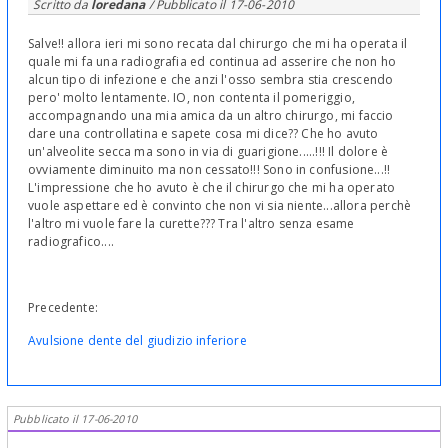
Scritto da
loredana
/ Pubblicato il
17-06-2010
Salve!! allora ieri mi sono recata dal chirurgo che mi ha operata il
quale mi fa una radiografia ed continua ad asserire che non ho
alcun tipo di infezione e che anzi l'osso sembra stia crescendo
pero' molto lentamente. IO, non contenta il pomeriggio,
accompagnando una mia amica da un altro chirurgo, mi faccio
dare una controllatina e sapete cosa mi dice?? Che ho avuto
un'alveolite secca ma sono in via di guarigione.....!!! Il dolore è
ovviamente diminuito ma non cessato!!! Sono in confusione...!!
L'impressione che ho avuto è che il chirurgo che mi ha operato
vuole aspettare ed è convinto che non vi sia niente...allora perchè
l'altro mi vuole fare la curette??? Tra l'altro senza esame
radiografico....
Precedente:
Avulsione dente del giudizio inferiore
Pubblicato il 17-06-2010