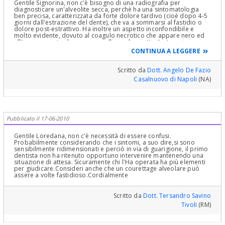
Gentile Signorina, non c'è bisogno di una radiografia per
diagnosticare un'alveolite secca, perchè ha una sintomatologia
ben precisa, caratterizzata da forte dolore tardivo (cioè dopo 4-5
giorni dall'estrazione del dente), che va a sommarsi al fastidio o
dolore post-estrattivo. Ha inoltre un aspetto inconfondibile e
molto evidente, dovuto al coagulo necrotico che appare nero ed
all'osso esposto che appare giallino ed asciutto. La terapia
medica si attua con antibiotici ed un buon antidolorifico, ma
CONTINUA A LEGGERE
guarisce molto lentamente e male. L'obbligo terapeutico è
comunque chirurgico, con la rimozione del coagulo infetto ed il
curettaggio dell'osso necrotico. Il curettaggio dev'essere praticato
Scritto da
Dott. Angelo De Fazio
da mani esperte, perchè, sebbene l'osso necrotico non dà
Casalnuovo di Napoli
(NA)
sensibilità, la zona circostante risulta essere comunque molto
sensibile al dolore e di difficile anestetizzazione. Cordiali saluti.
Pubblicato il 17-06-2010
Gentile Loredana, non c'è necessità di essere confusi.
Probabilmente considerando che i sintomi, a suo dire,si sono
sensibilmente ridimensionati e perciò in via di guarigione, il primo
dentista non ha ritenuto opportuno intervenire mantenendo una
situazione di attesa. Sicuramente chi l'Ha operata ha più elementi
per giudicare.Consideri anche che un courettage alveolare può
assere a volte fastidioso.Cordialmente
Scritto da
Dott. Tersandro Savino
Tivoli
(RM)