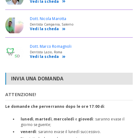
Vedi la scheda
Dott. Nicola Marotta
Dentista Campania, Salerno
Vedi la scheda
Dott. Marco Romagnoli
Dentista Lazio, Roma
Vedi la scheda
INVIA UNA DOMANDA
ATTENZIONE!
Le domande che perverranno dopo le ore 17:00 di
:
lunedì
,
martedì
,
mercoledì
e
giovedì
: saranno evase il
giorno seguente;
venerdì
: saranno evase il lunedì successivo.