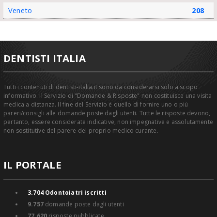
Veneto
208
DENTISTI ITALIA
Tutti i contenuti di dentisti-italia.it sono da considerarsi solo a scopo
informativo. Il Servizio di "Domande & Risposte" non costituisce una visita
medica a distanza. Il fine del Servizio è quello di fornire uno o più
pareri/consigli alle domande poste dagli utenti. Tutte le risposte devono,
pertanto, essere considerate indicative, non impegnative e assolutamente
non sostitutive del parere del proprio medico curante.
IL PORTALE
3.704
Odontoiatri iscritti
9.757
domande poste dagli utenti
77.620
risposte pubblicate