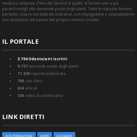
medica a distanza. Il fine del Servizio è quello di fornire uno o più
pareri/consigli alle domande poste dagli utenti. Tutte le risposte devono,
pertanto, essere considerate indicative, non impegnative e assolutamente
non sostitutive del parere del proprio medico curante.
IL PORTALE
3.704
Odontoiatri iscritti
9.757
domande poste dagli utenti
77.620
risposte pubblicate
798
casi clinici
634
articoli
336
video di odontoiatria
LINK DIRETTI
ALTA FORMAZIONE
NEWS
GLOSSARIO