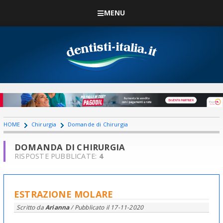
MENU
HOME
Chirurgia
Domande di Chirurgia
DOMANDA DI CHIRURGIA
RISPOSTE PUBBLICATE:
4
ESTRAZIONE MOLARE
Scritto da
Arianna
/ Pubblicato il
17-11-2020