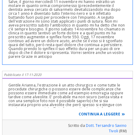
Salve, il giorno mercoledì 11 novembre mi hanno estratto un
molare in quanto ormai compromesso (precedentemente il
dentista aveva cercato di salvarmelo devitalizzandolo ma dopo
circa 1 anno è diventato tutto l'interno nero e si è infettato
buttando fuori pus) per procedere con l'impianto. A seguito
dell'estrazione mi sono stati applicati i punti di sutura. Non mi
aveva prescritto subito l'antibiotico in quanto mi ha detto che non
c'è sempre bisogno. Il giorno sabato 14 novembre ho chiamato in
clinica in quanto sentivo un forte dolore e a quel punto mi ha
prescritto augmentin e synflex forte 550. Oggi, 17 novembre
continuo ad avere un dolore acuto, anche se il viso si è sgonfiato
quasi del tutto, però resta quel dolore che continua a persistere.
Quando prendo lo synflex il suo effetto dura per un paio di ore
dopo di che il dolore si ripresenta. Vorrei sentire anche un vostro
parere Grazie in anticipo
Pubblicato il 17-11-2020
Gentile Arianna, l'estrazione è un atto chirurgico e come tutte le
procedute chirurgiche ci possono essere delle complicanze che
possono essere immediate come ad esempio emorragia oppure
tardive come alveolite. E' probabile ma non sicuro (senza visita e
con una semplice foto non è possibile saperlo) che si sia
instaurata proprio una alveolite che però spesso si estingue con
una terapia appropriata. Quindi segua attentamente le
prescrizioni e i consigli di chi ha eseguito l'intervento che conosce
CONTINUA A LEGGERE
la sua situazione più di chiunque altro. Cordialmente
Scritto da
Dott. Tersandro Savino
Tivoli
(RM)