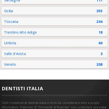
Sardegna
117
Sicilia
355
Toscana
244
Trentino Alto Adige
18
Umbria
60
Valle d'Aosta
3
Veneto
208
DENTISTI ITALIA
Tutti i contenuti di dentisti-italia.it sono da considerarsi solo a scopo
informativo. Il Servizio di "Domande & Risposte" non costituisce una visita