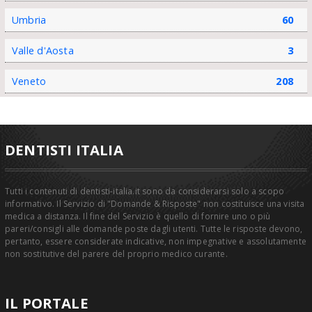
Umbria
60
Valle d'Aosta
3
Veneto
208
DENTISTI ITALIA
Tutti i contenuti di dentisti-italia.it sono da considerarsi solo a scopo
informativo. Il Servizio di "Domande & Risposte" non costituisce una visita
medica a distanza. Il fine del Servizio è quello di fornire uno o più
pareri/consigli alle domande poste dagli utenti. Tutte le risposte devono,
pertanto, essere considerate indicative, non impegnative e assolutamente
non sostitutive del parere del proprio medico curante.
IL PORTALE