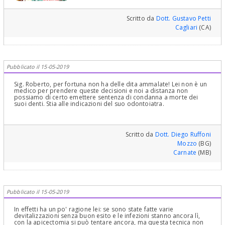
qui mi fermo perché si aprirebbe un discorso lunghissimo che non
è il caso di fare ore ma se va a cercare tra le mie risposte troverà
questo argomento, le dico solo che L'apicectomia classica, è
Scritto da
Dott. Gustavo Petti
retaggio del passato e di alcuni Chirurghi Maxillo Facciali od Orali
Cagliari
(CA)
che non si "intendono" di Endodonzia e chirurgia endodontica,
non permette il sigillo apicale, accorcia, indebolendola , la radice
del dente e non solo non serve a niente ma è causa di recidive per
reinfezioni per mancanza del sigillo apicale che non può essere
indiscutibilmente realizzato se l'apice non è preparato in modo
particolare (a becco di flauto e ritrattato per via retrograda e
Pubblicato il 15-05-2019
sigillato)! ! :) Cari saluti
Sig. Roberto, per fortuna non ha delle dita ammalate! Lei non è un
medico per prendere queste decisioni e noi a distanza non
possiamo di certo emettere sentenza di condanna a morte dei
suoi denti. Stia alle indicazioni del suo odontoiatra.
Scritto da
Dott. Diego Ruffoni
Mozzo
(BG)
Carnate
(MB)
Pubblicato il 15-05-2019
In effetti ha un po' ragione lei: se sono state fatte varie
devitalizzazioni senza buon esito e le infezioni stanno ancora lì,
con la apicectomia si può tentare ancora, ma questa tecnica non