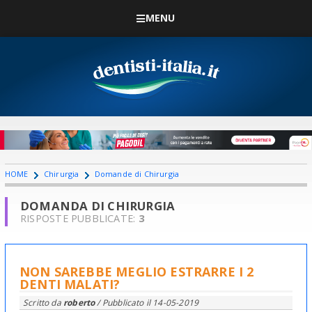
MENU
HOME
Chirurgia
Domande di Chirurgia
DOMANDA DI CHIRURGIA
RISPOSTE PUBBLICATE:
3
NON SAREBBE MEGLIO ESTRARRE I 2
DENTI MALATI?
Scritto da
roberto
/ Pubblicato il
14-05-2019