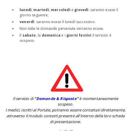
lunedì
,
martedì
,
mercoledì
e
giovedì
: saranno evase il
giorno seguente;
venerdì
: saranno evase il lunedì successivo.
Non tutte le domande pervenute verranno evase.
Il
sabato
, la
domenica
e i
giorni festivi
il servizio è
sospeso
Il servizio di
''
Domande & Risposte
''
è momentaneamente
sospeso.
I medici, iscritti al Portale, potranno essere contattati direttamente,
attraverso il modulo contatti presente all'interno della loro scheda
di presentazione.