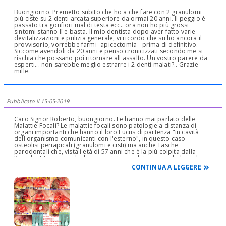
Buongiorno. Premetto subito che ho a che fare con 2 granulomi
più ciste su 2 denti arcata superiore da ormai 20 anni. Il peggio è
passato tra gonfiori mal di testa ecc.. ora non ho più grossi
sintomi stanno lì e basta. Il mio dentista dopo aver fatto varie
devitalizzazioni e pulizia generale, vi ricordo che su ho ancora il
provvisorio, vorrebbe farmi -apicectomia - prima di definitivo.
Siccome avendoli da 20 anni e penso cronicizzati secondo me si
rischia che possano poi ritornare all'assalto. Un vostro parere da
esperti... non sarebbe meglio estrarre i 2 denti malati?.. Grazie
mille.
Pubblicato il 15-05-2019
Caro Signor Roberto, buongiorno. Le hanno mai parlato delle
Malattie Focali? Le malattie focali sono patologie a distanza di
organi importanti che hanno il loro Fucus di partenza "in cavità
dell'organismo comunicanti con l'esterno", in questo caso
osteolisi periapicali (granulomi e cisti) ma anche Tasche
parodontali che, vista l'età di 57 anni che è la più colpita dalla
Parodontite, spero che le siano state sondate per escludere che ci
siano o in caso ci fossero, per curare la Parodontite. Oltre alle
CONTINUA A LEGGERE
patologie descritte dice di avere dei provvisori. Spero non da 20
anni o da molti anni perché sarebbe pericoloso per le malacie che
si creerebbero sui monconi! Il provvisorio si chiama provvisorio
perché deve stare in bocca in modo provvisorio. Sembra banale,
ma non lo è! Dice bene il suo Dentista di rifare le terapie
endodontiche ed in caso di insuccesso di curare per via
retrograda l'apice endodontico. Badi ho parlato di "Retrograda" e
non di Apicectomia e a tal proposito Le lascio un poster di una
retrograda,fatta anni fa, cosa ben diversa da una apicectomia, ma