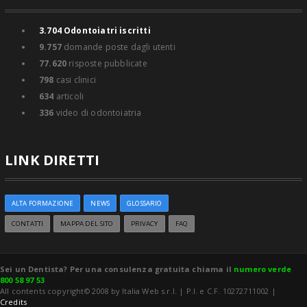
3.704
Odontoiatri iscritti
9.757
domande poste dagli utenti
77.620
risposte pubblicate
798
casi clinici
634
articoli
336
video di odontoiatria
LINK DIRETTI
ALTA FORMAZIONE
NEWS
GLOSSARIO
CONTATTI
MAPPA DEL SITO
PRIVACY
FAQ
Sei un Dentista? Per una consulenza gratuita chiama il
numero verde
800 58 97 53
All contents copyright© 2008 by Italia Web s.r.l. | P.I. e C.F. 10272711002 |
Credits