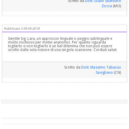
Scritto da
Dott. Giulio Sbarbaro
Zocca
(MO)
Pubblicato il 09-05-2018
Gentile Sig. Lara, un approccio linguale o peggio sublinguale e
molto rischioso per motivi anatomici. Per quanto riguarda
toglierlo o non toglierlo è un bel dilemma che non può essere
sciolto dalla sola visione di una singola scansione. Cordiali saluti
Scritto da
Dott. Massimo Tabasso
Savigliano
(CN)