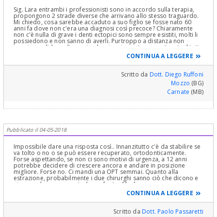
short bones), il punteggio finale dell'adulto che abbia completato
la maturazione scheletrica è di 1000 punti. Tutti i punteggi inferiori
Sig. Lara entrambi i professionisti sono in accordo sulla terapia,
indicano stadi diversi di maturazione ossea e diverse età
propongono 2 strade diverse che arrivano allo stesso traguardo.
scheletriche! Non dimenticando il metodo della Maturazione
Mi chiedo, cosa sarebbe accaduto a suo figlio se fosse nato 60
Vertebrale Cervicale in particolare per l'identificazione del picco
anni fa dove non c'era una diagnosi così precoce? Chiaramente
puberale nel tasso di crescita cranio-facciale e le correlazioni tra
non c'è nulla di grave i denti ectopici sono sempre esistiti, molti li
gli indici carpali come l'SMS e quelli vertebrali come il CVS, il CVMS
possiedono e non sanno di averli. Purtroppo a distanza non
e il CS dove quest'ultimo indica il picco di crescita mandibolare!
possiamo dirle molto ma in alcuni casi, mantere monitorato il tutto
Ovvio che però tutto deve essere diagnosticato correttamente
è meno rischioso di certi interventi. Si ricordi che quel dente
CONTINUA A LEGGERE
tramite ceck up ortodontico ed analisi Cefalometrica.Cari saluti a
potrebbe creare una parestesia e anche le complicanze di questo
Lei ed a suo Figlio.
intervento possono creare una parestesia, quindi lo stesso danno.
Scritto da
Dott. Diego Ruffoni
Mozzo
(BG)
Carnate
(MB)
Pubblicato il 04-05-2018
Impossibile dare una risposta così.. Innanzitutto c'è da stabilire se
va tolto o no o se può essere recuperato, ortodonticamente.
Forse aspettando, se non ci sono motivi di urgenza, a 12 anni
potrebbe decidere di crescere ancora e andare in posizione
migliore. Forse no. Ci mandi una OPT semmai. Quanto alla
estrazione, probabilmente i due chirurghi sanno ciò che dicono e
ciascuno ha un suo metodo preferito. Meglio un nuovo parere
ancora.. Non c'è dubbio che il maxillo-facciale è abituato a
CONTINUA A LEGGERE
soluzioni ospedaliere e non ambulatoriali, e quindi predilige la
anestesia generale. Io se prendessi fiducia di chi dice che la totale
non serve, preferirei evitare la generale al bambino..
Scritto da
Dott. Paolo Passaretti