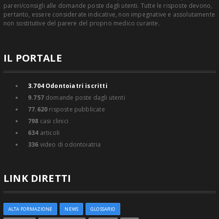
pareri/consigli alle domande poste dagli utenti. Tutte le risposte devono,
pertanto, essere considerate indicative, non impegnative e assolutamente
non sostitutive del parere del proprio medico curante.
IL PORTALE
3.704
Odontoiatri iscritti
9.757
domande poste dagli utenti
77.620
risposte pubblicate
798
casi clinici
634
articoli
336
video di odontoiatria
LINK DIRETTI
ALTA FORMAZIONE
NEWS
GLOSSARIO