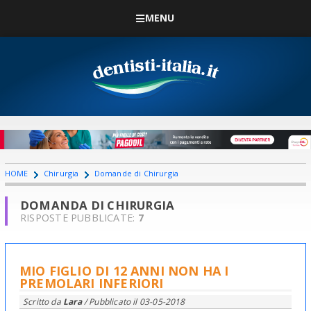
MENU
HOME
Chirurgia
Domande di Chirurgia
DOMANDA DI CHIRURGIA
RISPOSTE PUBBLICATE:
7
MIO FIGLIO DI 12 ANNI NON HA I
PREMOLARI INFERIORI
Scritto da
Lara
/ Pubblicato il
03-05-2018