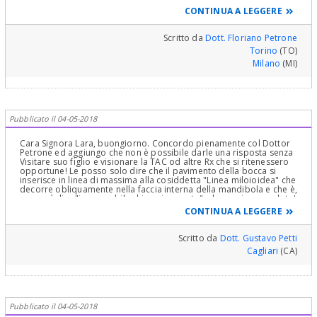
mascellare, vari specialisti propongono tecniche diverse, gli
CONTINUA A LEGGERE
otorini preferiscono toglierlo dal naso, i chirurghi maxillo facciali
facendo una apertura nel seno mascellare, alcuni odontoiatri per
via transcrestale etc etc. Quindi morale della favola si rivolga ad
Scritto da
Dott. Floriano Petrone
uno specialista di fiducia, qualunque esso sia, previlegiando, se
Torino
(TO)
possiible, le tecniche meno invasive.
Milano
(MI)
Pubblicato il 04-05-2018
Cara Signora Lara, buongiorno. Concordo pienamente col Dottor
Petrone ed aggiungo che non è possibile darle una risposta senza
Visitare suo figlio e visionare la TAC od altre Rx che si ritenessero
opportune! Le posso solo dire che il pavimento della bocca si
inserisce in linea di massima alla cosiddetta "Linea miloioidea" che
decorre obliquamente nella faccia interna della mandibola e che è,
per così dire "insuperabile chirurgicamente", almeno in senso lato!
E' "sacra" almeno per me, perché protegge organi e strutture
CONTINUA A LEGGERE
anatomiche importanti. Personalmente escluderei, quindi,
l'approccio chirurgico linguale per i motivi suddetti! Tutti gli altri
dipendono dall'Operatore e dalla situazione clinica ed anatomica
Scritto da
Dott. Gustavo Petti
reale! Valuterei anche la opportunità di intervenire ora a 12 anni o
Cagliari
(CA)
di attendere il completamento dello sviluppo scheletrico. Una
valutazione dell'età scheletrica che può non corrispondere a
quella anagrafica, sarebbe opportuna. Con il metodo di Tanner e
Whitehouse si prendono in considerazione 20 dei 30 nuclei di
ossificazione del polso e della mana e si attribuisce un punteggio
a seconda dello stadio di maturazione raggiunta e si ottengono tre
Pubblicato il 04-05-2018
punteggi fondamentali: il totale, il Carpale ed il RUS(radio-ulna-