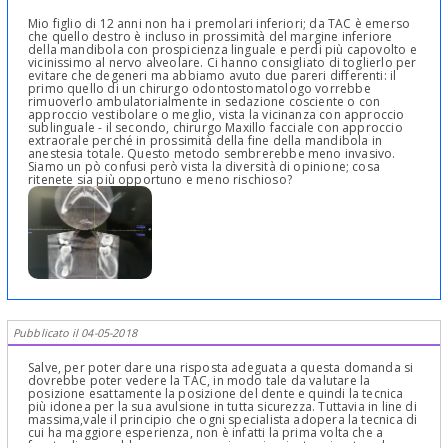
Mio figlio di 12 anni non ha i premolari inferiori; da TAC è emerso
che quello destro è incluso in prossimità del margine inferiore
della mandibola con prospicienza linguale e perdi più capovolto e
vicinissimo al nervo alveolare. Ci hanno consigliato di toglierlo per
evitare che degeneri ma abbiamo avuto due pareri differenti: il
primo quello di un chirurgo odontostomatologo vorrebbe
rimuoverlo ambulatorialmente in sedazione cosciente o con
approccio vestibolare o meglio, vista la vicinanza con approccio
sublinguale - il secondo, chirurgo Maxillo facciale con approccio
extraorale perché in prossimità della fine della mandibola in
anestesia totale. Questo metodo sembrerebbe meno invasivo.
Siamo un pò confusi però vista la diversità di opinione; cosa
ritenete sia più opportuno e meno rischioso?
Pubblicato il 04-05-2018
Salve, per poter dare una risposta adeguata a questa domanda si
dovrebbe poter vedere la TAC, in modo tale da valutare la
posizione esattamente la posizione del dente e quindi la tecnica
più idonea per la sua avulsione in tutta sicurezza. Tuttavia in line di
massima,vale il principio che ogni specialista adopera la tecnica di
cui ha maggiore esperienza, non è infatti la prima volta che a
fronte di un problema, per esempio: un impianto migrato nel seno