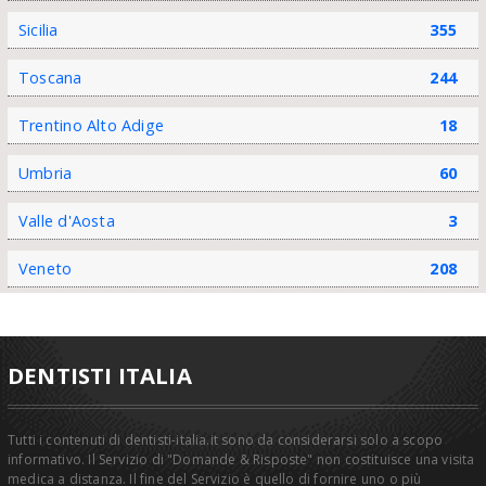
Sicilia
355
Toscana
244
Trentino Alto Adige
18
Umbria
60
Valle d'Aosta
3
Veneto
208
DENTISTI ITALIA
Tutti i contenuti di dentisti-italia.it sono da considerarsi solo a scopo
informativo. Il Servizio di "Domande & Risposte" non costituisce una visita
medica a distanza. Il fine del Servizio è quello di fornire uno o più