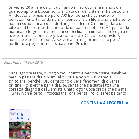
Salve, ho 20 anni e da circa un anno mi scrocchia la mandibola
quando apro la bocca, sono andata dal dentista e mi ha detto che
Ã¨ dovuto al bruxsimo perchÃ© ho i denti che coincidono
perfettamente tanto da non far penetrare un filo d'aria(anche se io
non mi sono mai accorta di stringere i denti). Ora mi ha dato un
bite per il bruxismo che metto da un paio di notti. PerÃ² quando la
mattina lo tolgo la mascella mi scrocchia con un forte click quasi di
avere la sensazione che si sta rompendo. Chiedo se questo Ã¨
normale e se il bite potrÃ servire a un miglioramento o potrÃ
addirittura peggiorare la situazione. Grazie
Pubblicato il 14-07-2015
Cara Signora Mary, buongiorno. Intanto e per precisare, sarebbe
meglio parlare di Bruxismi al plurale e non di Bruxismo al
singolare, perché i Bruxismi sono diversi fenomeni di diversa
origine. Poi perché parla di Bite, senza che sia stata fatta una
corretta diagnosi dal Dentista Gnatologo? Cosa crede che sia mai
il Bite? Non è certo il "toccasana" che pensa! Poi ci sarebbe tanto
da parlare di bruxismo ed occlusione. I Bruxismi e le malocclusioni
sono completamente scollegate tra loro (G. J. Lavigne)! Senza
CONTINUA A LEGGERE
Diagnosi Lei passa già al Bite. Allora Le dico e la invito a meditare
bene: parlando di Bite, ci sarebbe tanto da dire ma questo
dovrebbe essere sufficiente per farle capire la complessità del
problema e la necessità di visitarla Clinicamente per poter
rispondere dopo aver fatto una Diagnosi clinica, semeiolgica e
anamnestica, emessa una Prognosi e pianificata la terapia! Tutto
questo dopo avere ovviamente azzerato la memoria cerebrale del
suo attuale modo di chiudere erratamente la bocca con l'uso di un
bite diagnostico-terapeutico costruito sempre con l'arco facciale