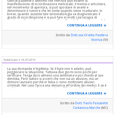
Gent.le paziente il sintomo che riferisce può essere la
Ortopedici del Rachide .Una visita osteopatica e fisiatrica alla
manifestazione di incordinazione meniscale, il menisco articolare,
muscolatura del bacino in particolare del M.Psoas sarebbe molto
nel movimento di apertura, si può spostare in avanti e
utile..perché è uno dei primi muscoli a "saltare" in una patologia
determinare il rumore che lei sente quando viene ricatturato. In
lombosacrale in cui sia coinvolta la postura…sia che essa sia
breve, quando sussiste tale sintomatologia va diagnosticato il
discendente ,ossia a partenza da una malocclusione,sia che essa
grado di incordinazione e si può fare in molti casi terapia di
sia ascendente…ossia a partenza dagli arti inferiori, appoggio
ricattura utilizzando un byte specifico. Quest'ultimo è diverso dal
della pianta dei piedi, anche o colonna lombo sacrale. ha Bisogno
byte neuromuscolare per serramento. Cordiali saluti
di UN ECCELLENTE GNATOLOGO e di un altrettanto ECCELLENTE
CONTINUA A LEGGERE
Posturologo che sia anche osteopata e fisiatra e collabori con lo
Gnatologo ( Questo le dico perchè è mia prassi fare così in
Gnatologia!!!) Le ho spiegato perchè,non entro nel merito delle
Scritto da
Dott.ssa Orietta Pasdera
terapie delle singole tre specialità,perchè senza averla visitata non
Vicenza
(VI)
è possibile, infine, ci sono terapie, di riabilitazione neuro muscolo-
occlusale. Il trattamento delle disfunzioni masticatorie sia come
concetto statico che soprattutto dinamico necessita un approccio
diagnostico differente nelle varie patologie che ne possono essere
causa! Il discorso è molto "sottile"che sfuma nella filosofia delle
disfunzioni neuro muscolari , occlusali e della Articolazione
Pubblicato il 16-07-2015
Temporo Mandibolare e non lo si può spiegare in due parole, tra
l’altro consigliandola su cosa sia meglio, senza averla visitata
clinicamente, studiandone il caso, di persona. Le lascio un Poster
La sua domanda è legittima. Se il byte non è adatto, può
su Bite, Arco Facciale, Esame stabilometrico computerizzato come
peggiorare la situazione. Tuttavia due giorni sono pochi per
parte piccolissima di una visita Clinica e strumentale Gnatologica.
verificare. Tenga duro almeno una settimana e poi chieda al suo
Cari saluti e si affidi ad un bravo Gnatologo.
dentista. Però subito si accerti che non sia un abusivo, ma un
dottore laureato perchè in Italia ci sono moltissimi abusivi
criminali. Nel caso faccia una denuncia all'ordine dei medici. E se è
andata in un centro low cost getti via il byte perchè normalmente
low cost uguale low quality, purtroppo..
CONTINUA A LEGGERE
Scritto da
Dott. Paolo Passaretti
Civitanova Marche
(MC)