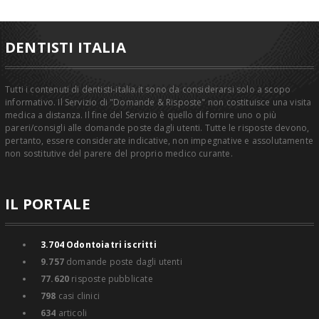
DENTISTI ITALIA
Tutti i contenuti di dentisti-italia.it sono da considerarsi solo a scopo
informativo. Il Servizio di "Domande & Risposte" non costituisce una visita
medica a distanza. Il fine del Servizio è quello di fornire uno o più
pareri/consigli alle domande poste dagli utenti. Tutte le risposte devono,
pertanto, essere considerate indicative, non impegnative e assolutamente
non sostitutive del parere del proprio medico curante.
IL PORTALE
3.704
Odontoiatri iscritti
9.757
domande poste dagli utenti
77.620
risposte pubblicate
798
casi clinici
634
articoli