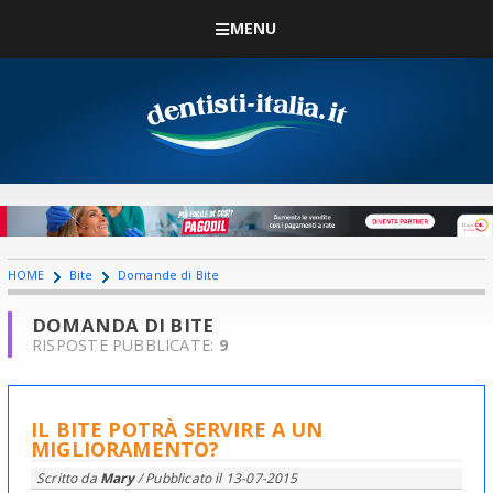
MENU
HOME
Bite
Domande di Bite
DOMANDA DI BITE
RISPOSTE PUBBLICATE:
9
IL BITE POTRÀ SERVIRE A UN
MIGLIORAMENTO?
Scritto da
Mary
/ Pubblicato il
13-07-2015