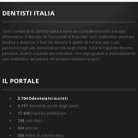
DENTISTI ITALIA
Tutti i contenuti di dentisti-italia.it sono da considerarsi solo a scopo
informativo. Il Servizio di "Domande & Risposte" non costituisce una visita
medica a distanza. Il fine del Servizio è quello di fornire uno o più
pareri/consigli alle domande poste dagli utenti. Tutte le risposte devono,
pertanto, essere considerate indicative, non impegnative e assolutamente
non sostitutive del parere del proprio medico curante.
IL PORTALE
3.704
Odontoiatri iscritti
9.757
domande poste dagli utenti
77.620
risposte pubblicate
798
casi clinici
634
articoli
336
video di odontoiatria