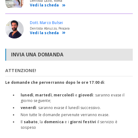
Dentista Lazio, Roma
Vedi la scheda
Dott. Marco Bulsei
Dentista Abruzzo, Pescara
Vedi la scheda
INVIA UNA DOMANDA
ATTENZIONE!
Le domande che perverranno dopo le ore 17:00 di
:
lunedì
,
martedì
,
mercoledì
e
giovedì
: saranno evase il
giorno seguente;
venerdì
: saranno evase il lunedì successivo.
Non tutte le domande pervenute verranno evase.
Il
sabato
, la
domenica
e i
giorni festivi
il servizio è
sospeso