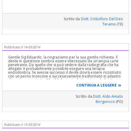
Scritto da
Dott. Cristoforo Del Deo
Teramo
(TE)
Pubblicato il 14-03-2014
Gentile Sig Eduardo, la ringraziamo per la sua gentile richiesta. Il
dente in questione sembra essere interessato da un'ampia carie
penetrante. Da quello che si può vedere dalla radiografia che ha
allegato è probabilmente possibile eseguire una terapia
endodontica. Se avesse successo il dente dovrà essere ricostruito
con un perno moncone e successivamente trasformato in pilastro
di un nuovo ponte tra 16 e 14. Se invece la terapia endodontica
fosse di dubbia prognosi, si dovrà optare per l'implantologia
CONTINUA A LEGGERE
eseguendo un impianto a livello del 16 e 15 . Cordiali saluti
Scritto da
Dott. Aldo Amato
Borgoricco
(PD)
Pubblicato il 15-03-2014