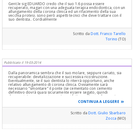
Gent.le sig EDUARDO credo che il suo 1.6 possa essere
recuperato, magari con una adeguata terapia endodontica, con un
allungamento della corona clinica ed un rifacimento della sua
vecchia protesi. sono però aspetti tecnici che deve trattare con il
suo dentista.. Cordialmente
Scritto da
Dott. Franco Tarello
Torino
(TO)
Pubblicato il 19-03-2014
Dalla panoramica sembra che il suo molare, seppure cariato, sia
recuperabile: devitalizzazione e successiva ricostruzione.
Eventualmente, se il suo dentista lo riterrà opportuno, anche
relativo allungamento di corona clinica. Ovviamente sarà
necessario "smontare" il ponte (se cementato con cemento
definitivo dovrà quasi sicuramente essere segato, quindi
danneggiato e successivamente o ri-fatto o più semplicemente
modificato, prassi comune per i laboratori odontotecnici).
CONTINUA A LEGGERE
L'estrazione, e la successiva riabilitazione implantare (su 16 e 15),
la tenga come ultima ipotesi nel caso il molare risulti cariato a tal
punto da non poter più essere recuperabile, coda che
Scritto da
Dott. Giulio Sbarbaro
onestamente non credo.
Zocca
(MO)