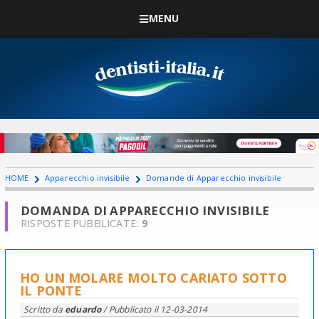
MENU
HOME
Apparecchio invisibile
Domande di Apparecchio invisibile
DOMANDA DI APPARECCHIO INVISIBILE
RISPOSTE PUBBLICATE:
9
HO UN MOLARE MOLTO CARIATO SOTTO
IL PONTE
Scritto da
eduardo
/ Pubblicato il
12-03-2014