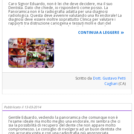
Caro Signor Eduardo, non è lei che deve decidere, ma il suo
Dentista. Dato che chiede, io risponderò come posso. La
Panoramica non è la radiografia adatta per una diagnosi
radiologica. Questa deve avvenire valutando una Rx endorale! La
diagnosi deve essere inoltre soprattutto Clinica per valutare i
rapporti tra distruzione cariogena e tessuti molli e duri del
parodonto, ossia quanto si estende sotto la gengiva ed
eventualmente l'osso e questo lo si fa con un sondaggio
CONTINUA A LEGGERE
parodontale con sondino parodontale millimetrato e conservativo
con uno specillo curvo! Comunque, dalla lastra sembrerebbe che
si potrebbe attuare un allungamento della corona clinica ed una
ricostruzione o conservativa o protesica con pernomoncone,
dopo avere ovviamente rimosso l'attuale protesi ed infine
rifacendola! Risolverei così il problema! Le lascio un Poster di
casistica simile di denti molto più compromessi del suo con
distruzioni cariogene o fratture o patologie parodontali gravi e
curati con Terapia parodontale, allungamento della corona Clinica
che è la parte del dente che emerge dalla gengiva e conservativa o
perni moncone o protesi e sani e salvi da oltre 30 anni! Occorrono
mani sapienti. L'estrazione e l'impianto lo sanno fare tutti è non è
Scritto da
Dott. Gustavo Petti
una soluzione specialmente se non venissero risolti prima i
Cagliari
(CA)
problemi di estrusioni e di intrusioni diffuse che ha del piano
occluale e quindi le patologie Gnatolgiche presenti. Questo vale
ovviamente anche per la riabilitazione protesica! Tutte valutazioni
che non sono state fatte evidentemente in passato e nel presente!
Cordialmente
Pubblicato il 13-03-2014
Gentile Eduardo, vedendo la panoramica che comunque non è
l'esame ideale ma molto meglio una endorale, mi sembra che ci
sia la possibilità di recupero del dente che non appare molto
compromesso. Le consiglio di rivolgersi ad un buon dentista che
con accurata visita e con una radiografia più appropriata