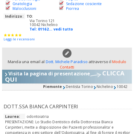
Gnatologia
Sedazione cosciente
Malocclusioni
Piorrea
Indirizzo:
TO
:
Via Torino 121
10042 Nichelino
Tel:
01162... vedi tutto
Leggi le recensioni
Manda una email al
Dott. Michele Paradiso
attraverso il
Modulo
Contatti
CLICCA
Visita la pagina di presentazione
QUI
Piemonte
Dentista Torino
Nichelino
10042
DOTT.SSA BIANCA CARPINTERI
Laurea:
odontoiatria
PRESENTAZIONE: Lo Studio Dentistico della Dottoressa Bianca
Carpinteri, mette a disposizione dei Pazienti professionalita' e
competenza in ogni settore dell'Odontoiatria, al fine di fornire il miglior