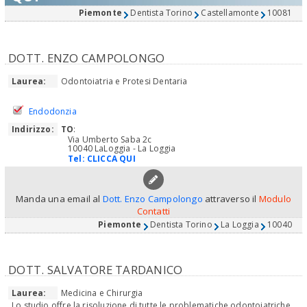
Piemonte
Dentista Torino
Castellamonte
10081
DOTT. ENZO CAMPOLONGO
Laurea:
Odontoiatria e Protesi Dentaria
Endodonzia
Indirizzo:
TO
:
Via Umberto Saba 2c
10040 LaLoggia - La Loggia
Tel:
CLICCA QUI
Manda una email al
Dott. Enzo Campolongo
attraverso il
Modulo
Contatti
Piemonte
Dentista Torino
La Loggia
10040
DOTT. SALVATORE TARDANICO
Laurea:
Medicina e Chirurgia
Lo studio offre la risoluzione di tutte le problematiche odontoiatriche