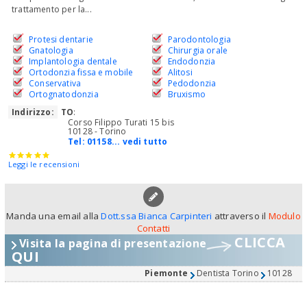
trattamento per la...
Protesi dentarie
Parodontologia
Gnatologia
Chirurgia orale
Implantologia dentale
Endodonzia
Ortodonzia fissa e mobile
Alitosi
Conservativa
Pedodonzia
Ortognatodonzia
Bruxismo
Indirizzo:
TO
:
Corso Filippo Turati 15 bis
10128 - Torino
Tel:
01158... vedi tutto
Leggi le recensioni
Manda una email alla
Dott.ssa Bianca Carpinteri
attraverso il
Modulo
Contatti
CLICCA
Visita la pagina di presentazione
QUI
Piemonte
Dentista Torino
10128