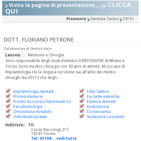
CLICCA
Visita la pagina di presentazione
QUI
Piemonte
Dentista Torino
10151
DOTT. FLORIANO PETRONE
Collaboratore di Dentisti Italia
Laurea:
Medicina e Chirugia
Sono responsabile degli studi dentistici DENTICENTER di Milano e
Torino Sono medico chirurgo con 30 anni di attività. Mi occupo di
Implantologia Ho la doppia iscrizione sia all'albo dei medici
chrurghi Na 20113 che degli...
Implantologia dentale
Filler labbra
Protesi dentarie
Faccette estetiche
Pronto Soccorso Odontoiatrico
Estetica dentale
Parodontologia
Endodonzia
Ortodonzia invisibile
Conservativa
Odontoiatria laser
Sedazione cosciente
Indirizzo:
TO
:
Corso Racconigi 217
10141 Torino
Tel:
01108... vedi tutto