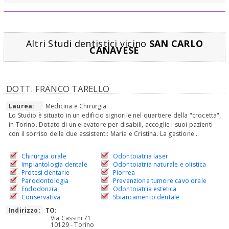
Altri Studi dentistici vicino
SAN CARLO
CANAVESE
DOTT. FRANCO TARELLO
Laurea:
Medicina e Chirurgia
Lo Studio è situato in un edificio signorile nel quartiere della "crocetta",
in Torino. Dotato di un elevatore per disabili, accoglie i suoi pazienti
con il sorriso delle due assistenti: Maria e Cristina. La gestione...
Chirurgia orale
Odontoiatria laser
Implantologia dentale
Odontoiatria naturale e olistica
Protesi dentarie
Piorrea
Parodontologia
Prevenzione tumore cavo orale
Endodonzia
Odontoiatria estetica
Conservativa
Sbiancamento dentale
Indirizzo:
TO
:
Via Cassini 71
10129 - Torino