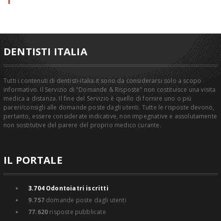
DENTISTI ITALIA
Tutti i contenuti di dentisti-italia.it sono da considerarsi solo a scopo
informativo. Il Servizio di "Domande & Risposte" non costituisce una visita
medica a distanza. Il fine del Servizio è quello di fornire uno o più
pareri/consigli alle domande poste dagli utenti. Tutte le risposte devono,
pertanto, essere considerate indicative, non impegnative e assolutamente
non sostitutive del parere del proprio medico curante.
IL PORTALE
3.704
Odontoiatri iscritti
9.757
domande poste dagli utenti
77.620
risposte pubblicate