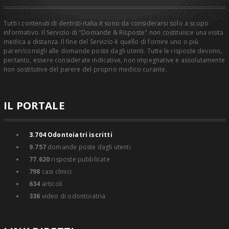
Tutti i contenuti di dentisti-italia.it sono da considerarsi solo a scopo
informativo. Il Servizio di "Domande & Risposte" non costituisce una visita
medica a distanza. Il fine del Servizio è quello di fornire uno o più
pareri/consigli alle domande poste dagli utenti. Tutte le risposte devono,
pertanto, essere considerate indicative, non impegnative e assolutamente
non sostitutive del parere del proprio medico curante.
IL PORTALE
3.704
Odontoiatri iscritti
9.757
domande poste dagli utenti
77.620
risposte pubblicate
798
casi clinici
634
articoli
336
video di odontoiatria