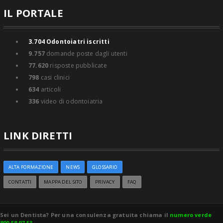
IL PORTALE
3.704
Odontoiatri iscritti
9.757
domande poste dagli utenti
77.620
risposte pubblicate
798
casi clinici
634
articoli
336
video di odontoiatria
LINK DIRETTI
ALTA FORMAZIONE
NEWS
GLOSSARIO
CONTATTI
MAPPA DEL SITO
PRIVACY
FAQ
Sei un Dentista? Per una consulenza gratuita chiama il
numero verde
800 58 97 53