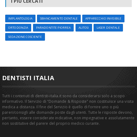
I PIÙ CERCATI
IMPLANTOLOGIA
SBIANCAMENTO DENTALE
APPARECCHIO INVISIBILE
ORTODONZIA
PARADONTITE PIORREA
ALITOSI
LASER DENTALE
SEDAZIONE COSCIENTE
DENTISTI ITALIA
Tutti i contenuti di dentisti-italia.it sono da considerarsi solo a scopo
informativo. Il Servizio di "Domande & Risposte" non costituisce una visita
medica a distanza. Il fine del Servizio è quello di fornire uno o più
pareri/consigli alle domande poste dagli utenti. Tutte le risposte devono,
pertanto, essere considerate indicative, non impegnative e assolutamente
non sostitutive del parere del proprio medico curante.