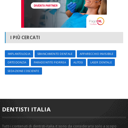
I PIÙ CERCATI
IMPLANTOLOGIA
SBIANCAMENTO DENTALE
APPARECCHIO INVISIBILE
ORTODONZIA
PARADONTITE PIORREA
ALITOSI
LASER DENTALE
SEDAZIONE COSCIENTE
DENTISTI ITALIA
Tutti i contenuti di dentisti-italia.it sono da considerarsi solo a scopo