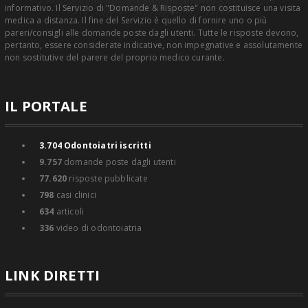
informativo. Il Servizio di "Domande & Risposte" non costituisce una visita
medica a distanza. Il fine del Servizio è quello di fornire uno o più
pareri/consigli alle domande poste dagli utenti. Tutte le risposte devono,
pertanto, essere considerate indicative, non impegnative e assolutamente
non sostitutive del parere del proprio medico curante.
IL PORTALE
3.704
Odontoiatri iscritti
9.757
domande poste dagli utenti
77.620
risposte pubblicate
798
casi clinici
634
articoli
336
video di odontoiatria
LINK DIRETTI