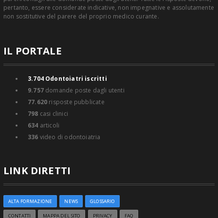
pertanto, essere considerate indicative, non impegnative e assolutamente
non sostitutive del parere del proprio medico curante.
IL PORTALE
3.704
Odontoiatri iscritti
9.757
domande poste dagli utenti
77.620
risposte pubblicate
798
casi clinici
634
articoli
336
video di odontoiatria
LINK DIRETTI
ALTA FORMAZIONE
NEWS
GLOSSARIO
CONTATTI
MAPPA DEL SITO
PRIVACY
FAQ