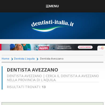
MENU
Home
Dentista L'aquila
Dentista Avezzano
DENTISTA AVEZZANO
DENTISTA AVEZZANO | CERCA IL DENTISTA A AVEZZANO
NELLA PROVINCIA DI L'AQUILA.
RISULTATI TROVATI:
13