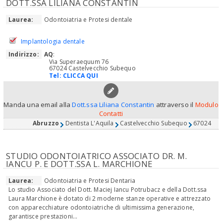
DOTT.SSA LILIANA CONSTANTIN
Laurea:
Odontoiatria e Protesi dentale
Implantologia dentale
Indirizzo:
AQ
:
Via Superaequum 76
67024 Castelvecchio Subequo
Tel:
CLICCA QUI
Manda una email alla
Dott.ssa Liliana Constantin
attraverso il
Modulo
Contatti
Abruzzo
Dentista L'Aquila
Castelvecchio Subequo
67024
STUDIO ODONTOIATRICO ASSOCIATO DR. M.
IANCU P. E DOTT.SSA L. MARCHIONE
Laurea:
Odontoiatria e Protesi Dentaria
Lo studio Associato del Dott. Maciej Iancu Potrubacz e della Dott.ssa
Laura Marchione è dotato di 2 moderne stanze operative e attrezzato
con apparecchiature odontoiatriche di ultimissima generazione,
garantisce prestazioni...