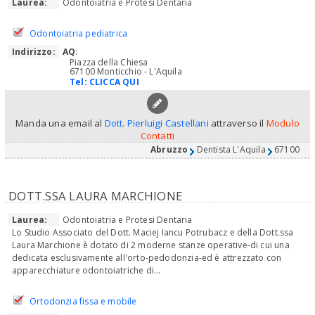
Laurea:
Odontoiatria e Protesi Dentaria
Odontoiatria pediatrica
Indirizzo:
AQ
:
Piazza della Chiesa
67100 Monticchio - L'Aquila
Tel:
CLICCA QUI
Manda una email al
Dott. Pierluigi Castellani
attraverso il
Modulo
Contatti
Abruzzo
Dentista L'Aquila
67100
DOTT.SSA LAURA MARCHIONE
Laurea:
Odontoiatria e Protesi Dentaria
Lo Studio Associato del Dott. Maciej Iancu Potrubacz e della Dott.ssa
Laura Marchione è dotato di 2 moderne stanze operative-di cui una
dedicata esclusivamente all'orto-pedodonzia-ed è attrezzato con
apparecchiature odontoiatriche di...
Ortodonzia fissa e mobile