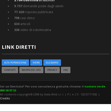
3.704
Odontoiatri iscritti
9.757
domande poste dagli utenti
77.620
risposte pubblicate
798
casi clinici
634
articoli
336
video di odontoiatria
LINK DIRETTI
ALTA FORMAZIONE
NEWS
GLOSSARIO
CONTATTI
MAPPA DEL SITO
PRIVACY
FAQ
Sei un Dentista? Per una consulenza gratuita chiama il
numero verde
800 58 97 53
All contents copyright© 2008 by Italia Web s.r.l. | P.I. e C.F. 10272711002 |
Credits