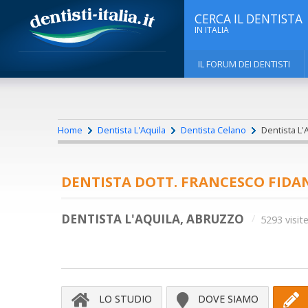
CERCA IL DENTISTA
IN ITALIA
IL FORUM DEI DENTISTI
Home
Dentista L'Aquila
Dentista Celano
Dentista L'A
DENTISTA DOTT. FRANCESCO FIDA
DENTISTA L'AQUILA, ABRUZZO
5293 visit
LO STUDIO
DOVE SIAMO