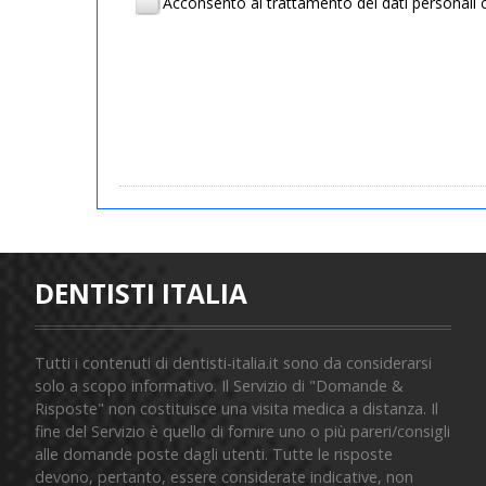
Acconsento al trattamento dei dati personal
DENTISTI ITALIA
Tutti i contenuti di dentisti-italia.it sono da considerarsi
solo a scopo informativo. Il Servizio di "Domande &
Risposte" non costituisce una visita medica a distanza. Il
fine del Servizio è quello di fornire uno o più pareri/consigli
alle domande poste dagli utenti. Tutte le risposte
devono, pertanto, essere considerate indicative, non