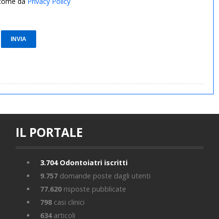
i come da
Privacy Policy
IL PORTALE
3.704
Odontoiatri iscritti
9.757
domande poste dagli utenti
77.620
risposte pubblicate
798
casi clinici
634
articoli