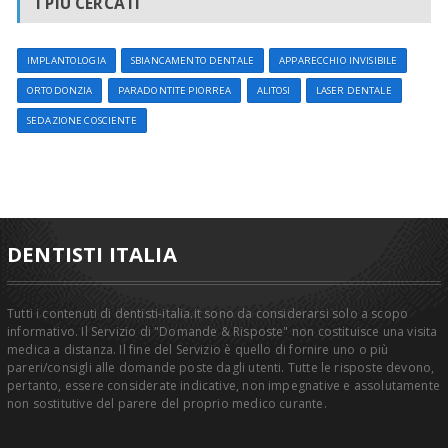
I PIÙ CERCATI
IMPLANTOLOGIA
SBIANCAMENTO DENTALE
APPARECCHIO INVISIBILE
ORTODONZIA
PARADONTITE PIORREA
ALITOSI
LASER DENTALE
SEDAZIONE COSCIENTE
DENTISTI ITALIA
Tutti i contenuti di dentisti-italia.it sono da considerarsi solo a scopo
informativo. Il Servizio di "Domande & Risposte" non costituisce una visita
medica a distanza. Il fine del Servizio è quello di fornire uno o più
pareri/consigli alle domande poste dagli utenti. Tutte le risposte devono,
pertanto, essere considerate indicative, non impegnative e assolutamente
non sostitutive del parere del proprio medico curante.