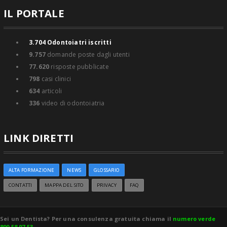
IL PORTALE
3.704
Odontoiatri iscritti
9.757
domande poste dagli utenti
77.620
risposte pubblicate
798
casi clinici
634
articoli
336
video di odontoiatria
LINK DIRETTI
ALTA FORMAZIONE
NEWS
GLOSSARIO
CONTATTI
MAPPA DEL SITO
PRIVACY
FAQ
Sei un Dentista? Per una consulenza gratuita chiama il
numero verde
800 58 97 53