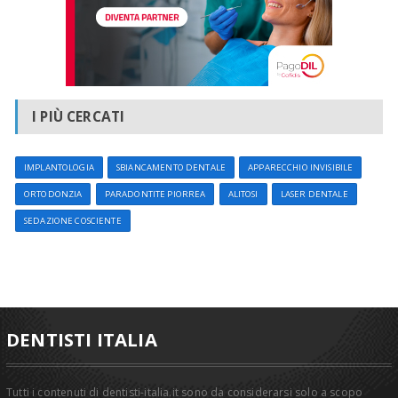
I PIÙ CERCATI
IMPLANTOLOGIA
SBIANCAMENTO DENTALE
APPARECCHIO INVISIBILE
ORTODONZIA
PARADONTITE PIORREA
ALITOSI
LASER DENTALE
SEDAZIONE COSCIENTE
DENTISTI ITALIA
Tutti i contenuti di dentisti-italia.it sono da considerarsi solo a scopo