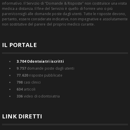
informativo. Il Servizio di "Domande & Risposte" non costituisce una visita
medica a distanza. Il fine del Servizio è quello di fornire uno o più
pareri/consigli alle domande poste dagli utenti. Tutte le risposte devono,
pertanto, essere considerate indicative, non impegnative e assolutamente
non sostitutive del parere del proprio medico curante.
IL PORTALE
3.704
Odontoiatri iscritti
9.757
domande poste dagli utenti
77.620
risposte pubblicate
798
casi clinici
634
articoli
336
video di odontoiatria
LINK DIRETTI