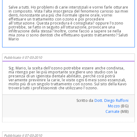
Salve a tutti. Ho problemi di carie interstiziali e vorrei farle otturare
in composito. Vista l'alta insorgenza del fenomeno carioso sui miei
denti, nonostante una più che normale igiene orale, vorrei
effettuare un trattamento con ozono e poi procedere
all'otturazione. Questa procedura è consigliata? oppure l'ozono
potrebbe, se fatto in seguito all'otturazione, provocare una
infiltrazione della stessa? Inoltre, come faccio a sapere se nella
mia zona ci sono dentisti che effettuano questo trattamento? Saluti
Mario
Pubblicato il 07-03-2010
Sig. Mario, la scelta dell'ozono potrebbe essere anche condivisa,
ma ritengo per lei più importante scegliere uno studio con la
presenza di un igienista dentale abilitato, perché così potrà
veramente prevenire la carie, le visite ogni 6 mesi sono essenziali,
molto più di un singolo trattamento con ozono. Sul sito della Kavo
troverà tutti i professionisti che utilizzano l'ozono.
Scritto da
Dott. Diego Ruffoni
Mozzo
(BG)
Carnate
(MB)
Pubblicato il 07-03-2010