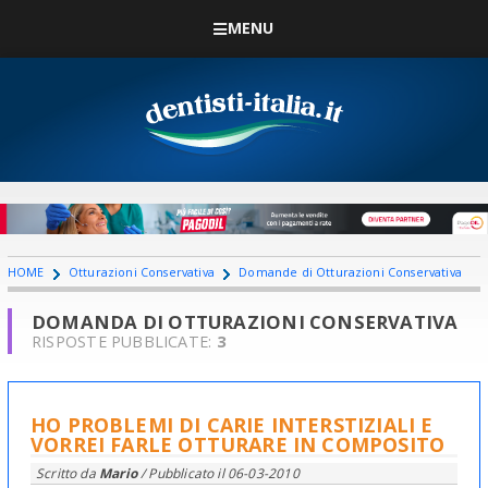
MENU
HOME
Otturazioni Conservativa
Domande di Otturazioni Conservativa
DOMANDA DI OTTURAZIONI CONSERVATIVA
RISPOSTE PUBBLICATE:
3
HO PROBLEMI DI CARIE INTERSTIZIALI E
VORREI FARLE OTTURARE IN COMPOSITO
Scritto da
Mario
/ Pubblicato il
06-03-2010