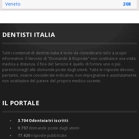
Veneto
208
DENTISTI ITALIA
Tutti i contenuti di dentisti-italia.it sono da considerarsi solo a scopo
informativo. Il Servizio di "Domande & Risposte" non costituisce una visita
medica a distanza. Il fine del Servizio è quello di fornire uno o più
pareri/consigli alle domande poste dagli utenti. Tutte le risposte devono,
pertanto, essere considerate indicative, non impegnative e assolutamente
non sostitutive del parere del proprio medico curante.
IL PORTALE
3.704
Odontoiatri iscritti
9.757
domande poste dagli utenti
77.620
risposte pubblicate