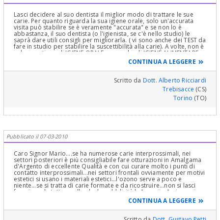
Lasci decidere al suo dentista il miglior modo di trattare le sue
carie. Per quanto riguarda la sua igiene orale, solo un'accurata
visita può stabilire se è veramente "accurata" e se non lo è
abbastanza, il suo dentista (o l'igienista, se c'è nello studio) le
saprà dare utili consigli per migliorarla. ( vi sono anche dei TEST da
fare in studio per stabilire la suscettibilità alla carie). A volte, non è
solo questione di IGIENE ORALE, ma anche di IGIENE ALIMENTARE.
CONTINUA A LEGGERE
Scritto da
Dott. Alberto Ricciardi
Trebisacce
(CS)
Torino
(TO)
Pubblicato il 07-03-2010
Caro Signor Mario....se ha numerose carie interprossimali, nei
settori posteriori è più consigliabile fare otturazioni in Amalgama
d'Argento di eccellente Qualità e con cui curare molto i punti di
contatto interprossimali...nei settori frontali ovviamente per motivi
estetici si usano i materiali estetici...l'ozono serve a poco e
niente...se si tratta di carie formate e da ricostruire...non si lasci
fuorviare da tutto quello che la pubblicità le "propina"....in ogni
caso per conoscere i dentisti che cerca...basta digitare il nome
CONTINUA A LEGGERE
della sua città o regione in CERCA DENTISTA nella home page di
questo portale...e leggere nei loro profili quello che
fanno!.........Cordialmente Gustavo Petti, Parodontologia,
Scritto da
Dott. Gustavo Petti