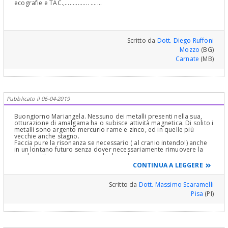
ecografie e TAC.,............... .......
Scritto da
Dott. Diego Ruffoni
Mozzo
(BG)
Carnate
(MB)
Pubblicato il 06-04-2019
Buongiorno Mariangela. Nessuno dei metalli presenti nella sua,
otturazione di amalgama ha o subisce attività magnetica. Di solito i
metalli sono argento mercurio rame e zinco, ed in quelle più
vecchie anche stagno.
Faccia pure la risonanza se necessario ( al cranio intendo!) anche
in un lontano futuro senza dover necessariamente rimuovere la
vecchia otturazione, a meno che lei o il suo
Dentista non vogliate farlo per altri motivi.
CONTINUA A LEGGERE
Stesso discorso per le corone dentali ( cioè le cosiddette capsule
cementate sui denti limati ) se sono realizzate in lega preziosa, in
tutte quelle dette " metal-free" ( ceramica, zirconia,
Scritto da
Dott. Massimo Scaramelli
composito,resine ecc),o in quelle aventi un involucro interno
Pisa
(PI)
metallico non prezioso ( ad es. una lega cromo-cobalto-
molibdeno, o in titanio ) oppure prezioso ( lega aurea oppure oro-
Palladio ) e poi rivestite in ceramica o in altro materiale estetico.
Anche gli impianti dentali in titanio ( i più diffusi) non danno alcuna
controindicazione alla risonanza magnetica poiché privi di alcuna