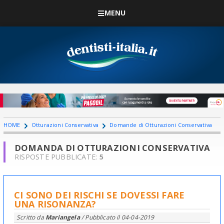
MENU
HOME
Otturazioni Conservativa
Domande di Otturazioni Conservativa
DOMANDA DI OTTURAZIONI CONSERVATIVA
RISPOSTE PUBBLICATE:
5
CI SONO DEI RISCHI SE DOVESSI FARE
UNA RISONANZA?
Scritto da
Mariangela
/ Pubblicato il
04-04-2019