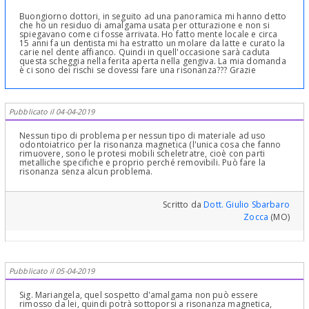
Buongiorno dottori, in seguito ad una panoramica mi hanno detto
che ho un residuo di amalgama usata per otturazione e non si
spiegavano come ci fosse arrivata. Ho fatto mente locale e circa
15 anni fa un dentista mi ha estratto un molare da latte e curato la
carie nel dente affianco. Quindi in quell'occasione sarà caduta
questa scheggia nella ferita aperta nella gengiva. La mia domanda
è ci sono dei rischi se dovessi fare una risonanza??? Grazie
Pubblicato il 04-04-2019
Nessun tipo di problema per nessun tipo di materiale ad uso
odontoiatrico per la risonanza magnetica (l'unica cosa che fanno
rimuovere, sono le protesi mobili scheletratre, cioè con parti
metalliche specifiche e proprio perché removibili. Può fare la
risonanza senza alcun problema.
Scritto da
Dott. Giulio Sbarbaro
Zocca
(MO)
Pubblicato il 05-04-2019
Sig. Mariangela, quel sospetto d'amalgama non può essere
rimosso da lei, quindi potrà sottoporsi a risonanza magnetica,