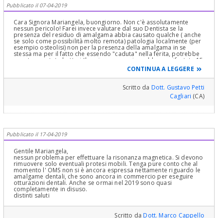
influenza in un campo elettromagnetico, anche fortissimo come
Pubblicato il 07-04-2019
quello della RMN.
Insomma stia tranquilla, i metalli ed i materiali controindicati per la
risonanza magnetica sono ormai in disuso nell'odontoiatria
Cara Signora Mariangela, buongiorno. Non c'è assolutamente
moderna, anche se è giusto cautelarsi. Un Dentista accorto oggi
nessun pericolo! Farei invece valutare dal suo Dentista se la
fornisce sia le specifiche dei materiali usati in bocca che il
presenza del residuo di amalgama abbia causato qualche ( anche
cosiddetto certificato di conformità europeo, per apparecchi,
se solo come possibilità molto remota) patologia localmente (per
mobili e fissi, sia protesici che ortodontici, come prescritto dalla
esempio osteolisi) non per la presenza della amalgama in se
normativa vigente.
stessa ma per il fatto che essendo "caduta" nella ferita, potrebbe
Cordiali saluti.
aver trasportato batteri (la cui presenza si sarebbe manifestata 15
anni fa ma anche subdolamente e cronicamente anche a distanza
CONTINUA A LEGGERE
di tanti anni)! Basta fare una Rx endorale mirata ed una visita
clinica e decidere se la si debba rimuovere o no chirurgicamente!
Questo per essere completo ed esaustivo nella risposta doverosa
Scritto da
Dott. Gustavo Petti
alla sua domanda non priva di "ansia" da parte sua! :) Cari saluti
Cagliari
(CA)
Pubblicato il 17-04-2019
Gentile Mariangela,
nessun problema per effettuare la risonanza magnetica. Si devono
rimuovere solo eventuali protesi mobili. Tenga pure conto che al
momento l' OMS non si è ancora espressa nettamente riguardo le
amalgame dentali, che sono ancora in commercio per eseguire
otturazioni dentali. Anche se ormai nel 2019 sono quasi
completamente in disuso.
distinti saluti
Scritto da
Dott. Marco Cappello