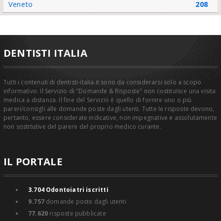
Veneto
208
DENTISTI ITALIA
Tutti i contenuti di dentisti-italia.it sono da considerarsi solo a scopo
informativo. Il Servizio di "Domande & Risposte" non costituisce una visita
medica a distanza. Il fine del Servizio è quello di fornire uno o più
pareri/consigli alle domande poste dagli utenti. Tutte le risposte devono,
pertanto, essere considerate indicative, non impegnative e assolutamente
non sostitutive del parere del proprio medico curante.
IL PORTALE
3.704
Odontoiatri iscritti
9.757
domande poste dagli utenti
77.620
risposte pubblicate