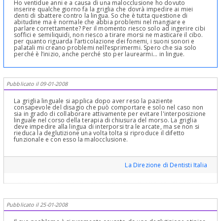
Ho ventidue anni e a causa di una malocclusione ho dovuto
inserire qualche giorno fa la griglia che dovrà impedire ai miei
denti di sbattere contro la lingua. So che è tutta questione di
abitudine ma è normale che abbia problemi nel mangiare e
parlare correttamente? Per il momento riesco solo ad ingerire cibi
soffici e semiliquidi, non riesco a tirare morsi ne masticare il cibo.
per quanto riguarda l’articolazione dei fonemi, i suoni sonori e
palatali mi creano problemi nell’esprimermi. Spero che sia solo
perché è l’inizio, anche perché sto per laurearmi... in lingue.
Pubblicato il 09-01-2008
La griglia linguale si applica dopo aver reso la paziente
consapevole del disagio che può comportare e solo nel caso non
sia in grado di collaborare attivamente per evitare l'interposizione
linguale nel corso della terapia di chiusura del morso. La griglia
deve impedire alla lingua di interporsi tra le arcate, ma se non si
rieduca la deglutizione una volta tolta si riproduce il difetto
funzionale e con esso la malocclusione.
La Direzione di Dentisti Italia
Pubblicato il 25-01-2008