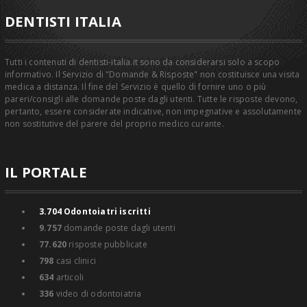
DENTISTI ITALIA
Tutti i contenuti di dentisti-italia.it sono da considerarsi solo a scopo
informativo. Il Servizio di "Domande & Risposte" non costituisce una visita
medica a distanza. Il fine del Servizio è quello di fornire uno o più
pareri/consigli alle domande poste dagli utenti. Tutte le risposte devono,
pertanto, essere considerate indicative, non impegnative e assolutamente
non sostitutive del parere del proprio medico curante.
IL PORTALE
3.704
Odontoiatri iscritti
9.757
domande poste dagli utenti
77.620
risposte pubblicate
798
casi clinici
634
articoli
336
video di odontoiatria