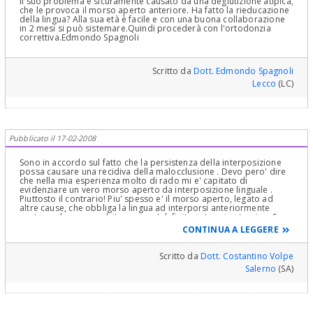
Il suo problema è sicuramente causato da una deglutizione atipica,
che le provoca il morso aperto anteriore. Ha fatto la rieducazione
della lingua? Alla sua età è facile e con una buona collaborazione
in 2 mesi si può sistemare.Quindi procederà con l'ortodonzia
correttiva.Edmondo Spagnoli
Scritto da
Dott. Edmondo Spagnoli
Lecco
(LC)
Pubblicato il 17-02-2008
Sono in accordo sul fatto che la persistenza della interposizione
possa causare una recidiva della malocclusione . Devo pero' dire
che nella mia esperienza molto di rado mi e' capitato di
evidenziare un vero morso aperto da interposizione linguale .
Piuttosto il contrario! Piu' spesso e' il morso aperto, legato ad
altre cause, che obbliga la lingua ad interporsi anteriormente
sostenendo un open bite, come e' definito in termine tecnico. Sono
certo che il Suo ortognatodontista abbia preso in considerazione
CONTINUA A LEGGERE
questa possibilita' ed abbia attuato la giusta terapia.
Scritto da
Dott. Costantino Volpe
Salerno
(SA)