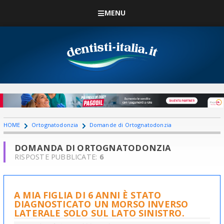
MENU
HOME
Ortognatodonzia
Domande di Ortognatodonzia
DOMANDA DI ORTOGNATODONZIA
RISPOSTE PUBBLICATE:
6
A MIA FIGLIA DI 6 ANNI È STATO
DIAGNOSTICATO UN MORSO INVERSO
LATERALE SOLO SUL LATO SINISTRO.