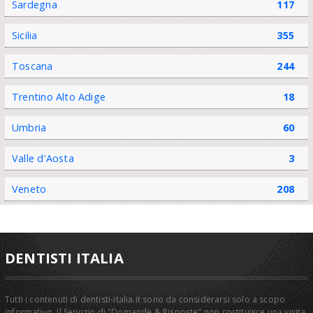
Sardegna
117
Sicilia
355
Toscana
244
Trentino Alto Adige
18
Umbria
60
Valle d'Aosta
3
Veneto
208
DENTISTI ITALIA
Tutti i contenuti di dentisti-italia.it sono da considerarsi solo a scopo
informativo. Il Servizio di "Domande & Risposte" non costituisce una visita