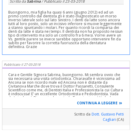
Scritto da
Sabrina
/ Pubblicato il
23-03-2018
Buongiorno, mia figlia ha quasi 6 anni (giugno 2012) ed ad un
primo controllo dal dentista gli è stato diagnosticato un morso
inverso laterale solo sul lato sinistro. I denti da latte sono ancora
tutti al loro posto, solo un incisivo inferiore si muove leggermente
a stanno spuntando i molari. Per quanto ricordi la comparsa dei
denti da latte è stata nei tempi. Il dentista non ha proposto nessun
tipo di intervento ma solo un controllo fra 6 mesi. Vorrei avere un
Vs. gentile parere se invece sarebbe opportuno intervenire fin da
subito per favorire la corretta fuoriuscita della dentatura
definitiva. Grazie
Pubblicato il 27-03-2018
Cara e Gentile Signora Sabrina, buongiorno. Mi sembra ovvio che
sia necessaria una visita ortodontica. Chiaravalle è vicinissima ad
Ancona se non ricordo male ed Ancona non è distante da
Civitanova Marche dove trova il Dottor Passaretti, Consulente
Scientifico come me, di Dentisti Italia e Professionista la cui Cultura
è indiscussa! E' un eccellente Ortodontista e Pedodontista. Vada
da Lui ed avrà Diagnosi ed eventuale Terapia sicura! Veda, la
diagnosi Ortodontica è cosa seria e dipende da una infinità di
CONTINUA A LEGGERE
problemi da valutare con accurato check up ortodontico e
cefalometria che misura delle semirette che individuano dei piani
e degli angoli in base a cui si fa una diagnosi e si prospetta una
Scritto da
Dott. Gustavo Petti
terapia ortodontica e che è compreso in più visite, rilievi di dati e
Cagliari
(CA)
soprattutto uno studio a "tavolino" dei problemi da correggere; è
come una progettazione matematica di una espressione, di un
problema che la cui soluzione è in una sequenza di espressioni,