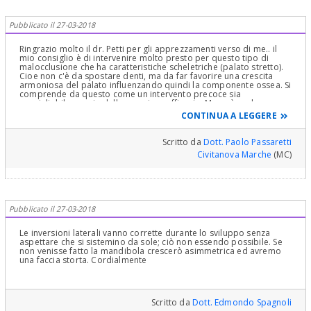
numeri e dati e, chiedere quello che chiede lei per l'ortodonzia,
sarebbe come chiedere ad un matematico il risultato di un
problema senza fargli fare tutti i "passaggi" che lo possano
Pubblicato il 27-03-2018
portare alla soluzione richiesta. Tutto questo senza dimenticare la
fisiopatologia della Lingua! Per il resto che posso dire se non che
la "saldatura" delle suture ossee pterigo-mascellari è un processo
Ringrazio molto il dr. Petti per gli apprezzamenti verso di me.. il
che avviene intorno ai 7 anni circa e anche prima e la sutura
mio consiglio è di intervenire molto presto per questo tipo di
palatina media si chiude solitamente intorno ai 12, 13 anni nelle
malocclusione che ha caratteristiche scheletriche (palato stretto).
bambine e ai 13, 14 anni nei bambini. Quindi prima si inizia la
Cioe non c'è da spostare denti, ma da far favorire una crescita
terapia ortodontica e meglio è. Anche intorno ai 5 anni. Sua figlia
armoniosa del palato influenzando quindi la componente ossea. Si
ne ha quasi sei ed è nei tempi "giusti2 sempre che l'età scheletrica
comprende da questo come un intervento precoce sia
e quella anagrafica "corrispondano"! Vede, siamo entrati in
consigliabile per via della maggiore efficacia. Ma può anche
concetti complessi! Stia tranquilla e segua il mio consiglio. Cari
aspettare i sei mesi che dice il suo dr. Tenga presente che quasi
CONTINUA A LEGGERE
Saluti a Lei ed alla Sua piccolina :)
sempre alla base di questo tipo di malocclusione c'è la postura
linguale errata a causa di qualche abitudine viziata infantile. O da
un frenulo corto. Per cui è consigliabile visita da logopedista allo
Scritto da
Dott. Paolo Passaretti
scopo di correggere anche la probabile causa. Con terapia
Civitanova Marche
(MC)
miofunzuonale. Tenga anche presente che le'è malocclusioni
asimmetriche sono quelle che maggiormente predispongono alle
alterazioni della postura vertebrale
Pubblicato il 27-03-2018
Le inversioni laterali vanno corrette durante lo sviluppo senza
aspettare che si sistemino da sole; ciò non essendo possibile. Se
non venisse fatto la mandibola crescerò asimmetrica ed avremo
una faccia storta. Cordialmente
Scritto da
Dott. Edmondo Spagnoli