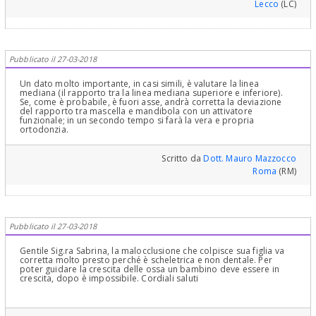
Lecco
(LC)
Pubblicato il 27-03-2018
Un dato molto importante, in casi simili, è valutare la linea
mediana (il rapporto tra la linea mediana superiore e inferiore).
Se, come è probabile, è fuori asse, andrà corretta la deviazione
del rapporto tra mascella e mandibola con un attivatore
funzionale; in un secondo tempo si farà la vera e propria
ortodonzia.
Scritto da
Dott. Mauro Mazzocco
Roma
(RM)
Pubblicato il 27-03-2018
Gentile Sig.ra Sabrina, la malocclusione che colpisce sua figlia va
corretta molto presto perché è scheletrica e non dentale. Per
poter guidare la crescita delle ossa un bambino deve essere in
crescita, dopo è impossibile. Cordiali saluti