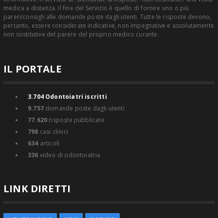
medica a distanza. Il fine del Servizio è quello di fornire uno o più
pareri/consigli alle domande poste dagli utenti. Tutte le risposte devono,
pertanto, essere considerate indicative, non impegnative e assolutamente
non sostitutive del parere del proprio medico curante.
IL PORTALE
3.704
Odontoiatri iscritti
9.757
domande poste dagli utenti
77.620
risposte pubblicate
798
casi clinici
634
articoli
336
video di odontoiatria
LINK DIRETTI