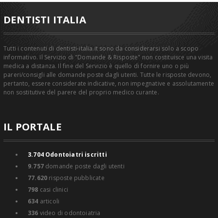
DENTISTI ITALIA
Tutti i contenuti di dentisti-italia.it sono da considerarsi solo a scopo
informativo. Il Servizio di "Domande & Risposte" non costituisce una visita
medica a distanza. Il fine del Servizio è quello di fornire uno o più
pareri/consigli alle domande poste dagli utenti. Tutte le risposte devono,
pertanto, essere considerate indicative, non impegnative e assolutamente
non sostitutive del parere del proprio medico curante.
IL PORTALE
3.704
Odontoiatri iscritti
9.757
domande poste dagli utenti
77.620
risposte pubblicate
798
casi clinici
634
articoli
336
video di odontoiatria