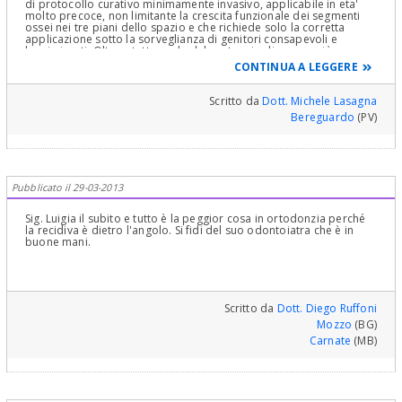
di protocollo curativo minimamente invasivo, applicabile in eta'
molto precoce, non limitante la crescita funzionale dei segmenti
ossei nei tre piani dello spazio e che richiede solo la corretta
applicazione sotto la sorveglianza di genitori consapevoli e
lungimiranti. Oltre a tutto gode del vantaggio di essere più
economico di un antiquato e spesso dannoso trattamento fisso,
CONTINUA A LEGGERE
molto proficuo economicamente per chi lo applica per una serie
infinita di anni. Anche se non lo ha capito lei e' stata molto
fortunata ad essersi rivolta ad uno dei davvero pochi
Scritto da
Dott. Michele Lasagna
professionisti preparati. Michele Lasagna
Bereguardo
(PV)
Pubblicato il 29-03-2013
Sig. Luigia il subito e tutto è la peggior cosa in ortodonzia perché
la recidiva è dietro l'angolo. Si fidi del suo odontoiatra che è in
buone mani.
Scritto da
Dott. Diego Ruffoni
Mozzo
(BG)
Carnate
(MB)