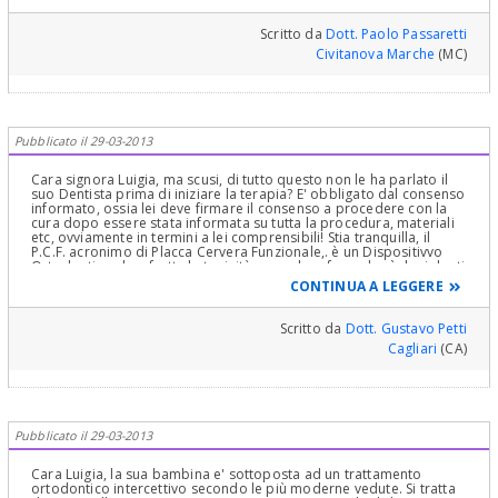
Skoda inscatolate in un vagone ferroviario. Eccellente la scelta dei
6 anni, cioè così precoce. Lei è capitata benissimo, da un maestro
della ortodonzia. L'apparecchio in questione è in grado di
Scritto da
Dott. Paolo Passaretti
risolvere contemporaneamente una nutrita schiera di problemi,
Civitanova Marche
(MC)
fra cui la postura linguale (la CAUSA delle malocclusioni nei casi in
cui si usa la PCF), quella della colonna vertebrale, il
rimodellamento attivo della ATM, il rimodellamento dolce e
progressivo della struttura ossea etc. Nessun altro apparecchio fa
questo. Ho prove scientifiche e dati inoppugnabili studiati su
migliaia di casi alla UniTo. E' un apparecchio facile da portare che
Pubblicato il 29-03-2013
non dà problemi cui i bambini si adattano subito: infatti è mia
esperienza dopo 30 anni che uso questi apparecchi che i guai ed i
problemi e le rogne le danno sempre esclusivamente le mamme e
Cara signora Luigia, ma scusi, di tutto questo non le ha parlato il
mai i bambini, che invece si adattano benissimo a questi
suo Dentista prima di iniziare la terapia? E' obbligato dal consenso
apparecchi che sono educartivi nel portarli. Non faccia grossolani
informato, ossia lei deve firmare il consenso a procedere con la
errori, e glielo faccia portare!!
cura dopo essere stata informata su tutta la procedura, materiali
etc, ovviamente in termini a lei comprensibili! Stia tranquilla, il
P.C.F. acronimo di Placca Cervera Funzionale,. è un Dispositivvo
Ortodontico che sfrutta la tonicità muscolare facendo sì che i denti
e i mascelari abbiano mobilità nelle tre direzioni spaziali
CONTINUA A LEGGERE
gnatologiche! Quindi si rassereni ed abbia più Fiducia nel suo
Dentista, col quale deve comunque chiarire perchè non le sia stato
spiegato tutto!Cordialmente Gustavo Petti, Parodontologia,
Scritto da
Dott. Gustavo Petti
Implantologia, Gnatologia e Riabilitazione Orale Completa in Casi
Cagliari
(CA)
Clinici Complessi ed Ortodonzia e Pedodonzia la figlia Claudia
Petti, in Cagliari
Pubblicato il 29-03-2013
Cara Luigia, la sua bambina e' sottoposta ad un trattamento
ortodontico intercettivo secondo le più moderne vedute. Si tratta