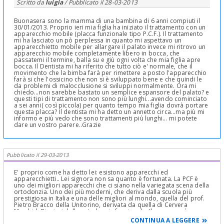
Scritto da
luigia
/ Pubblicato il
28-03-2013
Buonasera sono la mamma di una bambina di 6 anni compiuti il
30/01/2013. Proprio ieri mia figlia ha iniziato il trattamento con un
apparecchio mobile (placca funzionale tipo P.C.F.). Il trattamento
mi ha lasciato un pò perplessa in quanto mi aspettavo un
apparecchietto mobile per allargare il palato invece mi ritrovo un
apparecchio mobile completamente libero in bocca, che
passatemi il termine, balla su e giù ogni volta che mia figlia apre
bocca. Il Dentista mi ha riferito che tutto ciò e' normale, che il
movimento che la bimba farà per rimettere a posto l'apparecchio
farà si che l'ossicino che non si è sviluppato bene e che quindi le
da problemi di malocclusione si sviluppi normalmente. Ora mi
chiedo...non sarebbe bastato un semplice espansore del palato? e
questi tipi di trattamento non sono più lunghi...avendo cominciato
a sei anni( così piccola) per quanto tempo mia figlia dovrà portare
questa placca? Il dentista mi ha detto un annetto circa...ma più mi
informo e più vedo che sono trattamenti più lunghi... mi potete
dare un vostro parere..Grazie
Pubblicato il 29-03-2013
E' proprio come ha detto lei: esistono apparecchi ed
apparecchietti.. Lei signora non sa quanto è fortunata. La PCF è
uno dei migliori apparecchi che ci siano nella variegata scena della
ortodonzia. Uno dei più moderni, che deriva dalla scuola più
prestigiosa in Italia e una delle migliori al mondo, quella del prof.
Pietro Bracco della Unitorino, derivata da quella di Cervera
Mardrid. Pionieri della ortodonzia funzionale. Il paragone è una
Ferrari che volteggia libera nelle strade ampie contro una serie di
CONTINUA A LEGGERE