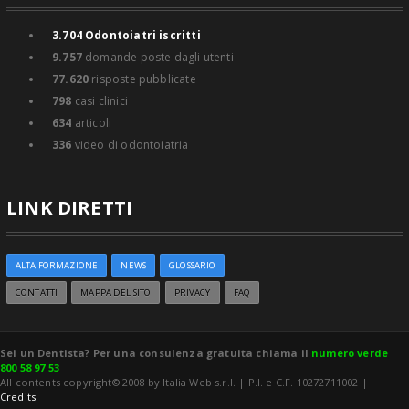
3.704
Odontoiatri iscritti
9.757
domande poste dagli utenti
77.620
risposte pubblicate
798
casi clinici
634
articoli
336
video di odontoiatria
LINK DIRETTI
ALTA FORMAZIONE
NEWS
GLOSSARIO
CONTATTI
MAPPA DEL SITO
PRIVACY
FAQ
Sei un Dentista? Per una consulenza gratuita chiama il
numero verde
800 58 97 53
All contents copyright© 2008 by Italia Web s.r.l. | P.I. e C.F. 10272711002 |
Credits