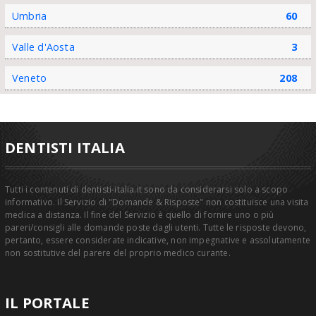
Umbria
60
Valle d'Aosta
3
Veneto
208
DENTISTI ITALIA
Tutti i contenuti di dentisti-italia.it sono da considerarsi solo a scopo
informativo. Il Servizio di "Domande & Risposte" non costituisce una visita
medica a distanza. Il fine del Servizio è quello di fornire uno o più
pareri/consigli alle domande poste dagli utenti. Tutte le risposte devono,
pertanto, essere considerate indicative, non impegnative e assolutamente
non sostitutive del parere del proprio medico curante.
IL PORTALE