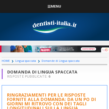
MENU
HOME
Lingua spaccata
Domande di Lingua spaccata
DOMANDA DI LINGUA SPACCATA
RISPOSTE PUBBLICATE:
6
RINGRAZIAMENTI PER LE RISPOSTE
FORNITE ALLA DOMANDA: DA UN PO DI
GIORNI MI RITROVO CON DEI TAGLI
LONGITUDINALI SULLA LINGUA