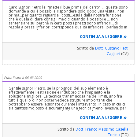
Caro Signor Pietro lei "mette il bue prima del carro" ... queste sono
domande a cui è possibile rispondere solo dopo una visita...non
prima...per quanto riguarda i costi...esula dalla nostra funzione
che è quela di dare consigli medici quando è possibile ... non
sentenziare sul perchè in certi posti i prezzi sono inferiori...di
regola a prezzi inferiori corrisponde qualità inferiore...parlando in
generale naturalmente!!! Torino è piena di Implantologi eccellenti...
anche su questo portale ne trova in vicinanza !...però si lasci dire
CONTINUA A LEGGERE
con tutto il mio rispetto che sta affrontando male il problema...
parlare di costi benefici per la salute...bah...è "curioso"...per una
patologia esiste una sola terapia ... le altre soluzioni sono solo
Scritto da
Dott. Gustavo Petti
alternative proprio per avere come dice Lei costi benefici a
Cagliari
(CA)
vantaggio di costi minori (ma anche di benefici minori..)...la
TERAPIA GLIEL'HO Già indicata: rimuovere la vecchia terapia
canalare e di rifarla avendo cura particolare alla chiusura
dell'apice del dente...solo più in là...in caso di
insuccesso...improbabile...farei non una apicectomia doppia come
proposto...ma una retrograda...ossia una sigillatura dell'apice in
Pubblicato il 06-03-2009
Amalgama chirurgica particolare priva di zinco... tutto quanto
detto..previa visita e sondaggio parodontale che escluda una
infezione parodontale o endo-parodontale... questo “amore
Gentile signor Pietro, se la prognosi del suo elemento è
viscerale per gli impianti quando si può e deve salvare il proprio
effettivamente l'estrazione è indubbio che l'impianto è la
dente non lo capisco se poi l’impianto costa meno che salvare il
soluzione migliore. La tecnica transmucosa ha dei limiti, uno fra
dente diffiderei della qualità dell’impianto stesso! Poi scusi cosa
tutti è quello di non poter vedede strutture importanti che
significa...mi sono convinto che la soluzione sia...cos'è si fa le
potrebbero essere lesionate durante l'intervento, in caso in cui ci
diagnosi da solo ...lasci decidere al Medico, al Dentista che l'avrà
sia tanttissimo osso è sicuramente una tecnica meno invasiva. per
in cura!!! è un saggio consiglio mi creda!!! Cordialmente
quanto riguarda i costi dipende da molte variabili. I centri
odontoiatrici della sua città ( essendo anche la mia ) sono molti tra
CONTINUA A LEGGERE
cui alcuni seri altri molto meno purtroppo. Le consiglio un buon
medico e si affidia lui. Cordiali saluti
Scritto da
Dott. Franco Massimo Casella
Torino
(TO)