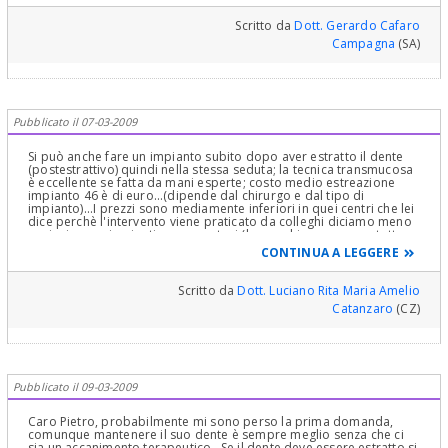
Scritto da
Dott. Gerardo Cafaro
Campagna
(SA)
Pubblicato il 07-03-2009
Si può anche fare un impianto subito dopo aver estratto il dente
(postestrattivo) quindi nella stessa seduta; la tecnica transmucosa
è eccellente se fatta da mani esperte; costo medio estreazione
impianto 46 è di euro...(dipende dal chirurgo e dal tipo di
impianto)...I prezzi sono mediamente inferiori in quei centri che lei
dice perchè l'intervento viene praticato da colleghi diciamo meno
anziani o con impianti meno costosi (le macchine non sono tutte
uguali eppure tutti viaggiano per strada con una vettura).
CONTINUA A LEGGERE
Implantologi a Torino ce ne saranno sicuramente molti di bravi
anche se io essendo calabrese non so indicargliene uno in
particolare. Si rivolga all'ordine dei medici per avere un elenco.
Scritto da
Dott. Luciano Rita Maria Amelio
Catanzaro
(CZ)
Pubblicato il 09-03-2009
Caro Pietro, probabilmente mi sono perso la prima domanda,
comunque mantenere il suo dente è sempre meglio senza che ci
sia un accanimento terapeutico. Se il dente deve essere estratto si