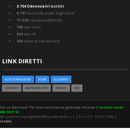
3.704
Odontoiatri iscritti
9.757
domande poste dagli utenti
77.620
risposte pubblicate
798
casi clinici
634
articoli
336
video di odontoiatria
LINK DIRETTI
ALTA FORMAZIONE
NEWS
GLOSSARIO
CONTATTI
MAPPA DEL SITO
PRIVACY
FAQ
Sei un Dentista? Per una consulenza gratuita chiama il
numero verde
800 58 97 53
All contents copyright© 2008 by Italia Web s.r.l. | P.I. e C.F. 10272711002 |
Credits