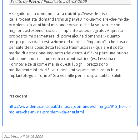
Scritto da
Pietro
/ Pubblicato il
06-03-2009
A seguito della domanda fatta qui: http://www.dentisti-
italia.it/dentista_domande/chirurgia/913_ho-un-molare-che-mi-da-
problemi-da-anni.html mi sono convinto che la soluzione con
miglior costo/beneficio sia l''impianto osteoinegrato. A questo
proposito mi permetterei di porvi alcune domande: - quanto
tempo passa dalla estrazione del dente all'impianto? - che cosa ne
pensate della cosiddetta tecnica trasmucosa? - quale è il costo
medio di estrazione-impianto (del dente 4.6)? - vi pare una buona
soluzione andare in un centro odontoiatrico (es. Lessona di
Torino)? e se sì come mai in questi luoghi i prezzi sono
mediamente inferiori? - altrimenti mi sapete indicare un buon
implantologo a Torino? Grazie mille per la disponibilità. Saluti,
Precedenti:
http://www.dentisti-italia.it/dentista_domande/chirurgia/913_ho-un-
molare-che-mi-da-problemi-da-anni.html
Pubblicato il 06-03-2009