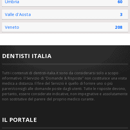
Umbria
60
Valle d'Aosta
3
Veneto
208
DENTISTI ITALIA
Tutti i contenuti di dentisti-italia.it sono da considerarsi solo a scopo
informativo. Il Servizio di "Domande & Risposte" non costituisce una visita
medica a distanza. Il fine del Servizio è quello di fornire uno o più
pareri/consigli alle domande poste dagli utenti. Tutte le risposte devono,
pertanto, essere considerate indicative, non impegnative e assolutamente
non sostitutive del parere del proprio medico curante.
IL PORTALE