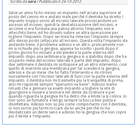
Scritto da
sara
/ Pubblicato il
24-10-2012
Salve un anno fa ho messo un impianto nell'arcata superiore al
posto del canino mi e andato male perché il dentista ha stretto l
impianto troppo vicino all incisivo laterale provocandomi un
ascesso all incisivo, quindi la devitalizzazzione dell incisivo, e
siccome si era formata una patina attorno l'impianto non e
attecchito bene, ed ho dovuto subire un altra operazione per
togliere l'impianto. Dopo sei mesi ha rimesso l'impianto sempre
allo stesso posto (attaccato all incisivo. Questa volta l'impianto sta
andando bene, il problema adesso e un altro; praticamente non
mi si richiude più la gengiva, appena ha sciolto i punti dopo il
primo giorno ho iniziato a intravedere la parte esterna dell
impianto dopo una settimana la gengiva si a stabilita dopo che ha
scoperto meta del incisivo laterale e parte dell impianto, dopo
due settimane il dentista mi sottopone ad un altro intervento, cioè
quello di inserirmi una membrana per far scendere la gengiva,
adesso e da un mese che ho fatto l'intervento e mi ritrovo
nuovamente con l'incisivo laterale di fuori con la parte esterna dell
impianto. il dentista non mi trasmette piu la tranquillità di prima,
anzi mi risponde sempre "speriamo va bene". Adesso siamo
rimasti che a gennaio va avanti iniziando a togliere la vite di
guarigione e iniziare a lavorare nel dente da costruire e per
quando riguarda la gengiva mi ha detto che a limite la si colora. Io
non sono un fumatore e tengo sempre la bocca ben pulita e
disinfettata. Adesso non so più come comportarmi con il dentista,
io non vorrei più farmi toccare da lui anche perché mi ha
devitalizzato un dente sano e adesso ho la gengiva che non copre
più il dente e l'impianto