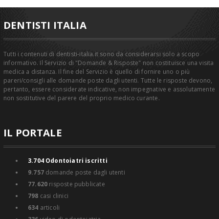
DENTISTI ITALIA
Tutti i contenuti di dentisti-italia.it sono da considerarsi solo a scopo
informativo. Il Servizio di "Domande & Risposte" non costituisce una visita
medica a distanza. Il fine del Servizio è quello di fornire uno o più
pareri/consigli alle domande poste dagli utenti. Tutte le risposte devono,
pertanto, essere considerate indicative, non impegnative e assolutamente
non sostitutive del parere del proprio medico curante.
IL PORTALE
3.704
Odontoiatri iscritti
9.757
domande poste dagli utenti
77.620
risposte pubblicate
798
casi clinici
634
articoli