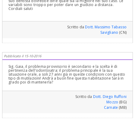
suo dentista dovrebbe dirle quale sia la migliore nel suo caso. Le
variabili sono troppo per poter dare un giudizio a distanza.
Cordiali saluti
Scritto da
Dott. Massimo Tabasso
Savigliano
(CN)
Pubblicato il 15-10-2016
Sig. Gaia, il problema provvisorio è secondario e la scelta è di
pertinenza dell'odontoiatra; il problema principale è la sua
situazione orale, a soli 27 anni già in queste condizioni con questo
tipo di mutilazioni! Andrà a buon fine questa riabilitazione Sarà in
grado poi di mantenerla?
Scritto da
Dott. Diego Ruffoni
Mozzo
(BG)
Carnate
(MB)