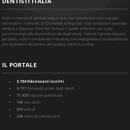
DENTISTI ITALIA
Tutti i contenuti di dentisti-italia.it sono da considerarsi solo a scopo
informativo. Il Servizio di "Domande & Risposte" non costituisce una visita
medica a distanza. Il fine del Servizio è quello di fornire uno o più
pareri/consigli alle domande poste dagli utenti. Tutte le risposte devono,
pertanto, essere considerate indicative, non impegnative e assolutamente
non sostitutive del parere del proprio medico curante.
IL PORTALE
3.704
Odontoiatri iscritti
9.757
domande poste dagli utenti
77.620
risposte pubblicate
798
casi clinici
634
articoli
336
video di odontoiatria