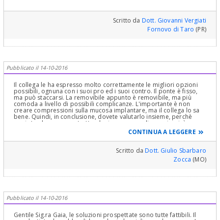
Scritto da
Dott. Giovanni Vergiati
Fornovo di Taro
(PR)
Pubblicato il 14-10-2016
Il collega le ha espresso molto correttamente le migliori opzioni
possibili, ognuna con i suoi pro ed i suoi contro. Il ponte è fisso,
ma può staccarsi. La removibile appunto è removibile, ma più
comoda a livello di possibili complicanze. L'importante è non
creare compressioni sulla mucosa implantare, ma il collega lo sa
bene. Quindi, in conclusione, dovete valutarlo insieme, perchè
ogni strada percorsa, trattandosi comunque di provvisori, è
sostanzialmente giusta.
CONTINUA A LEGGERE
Scritto da
Dott. Giulio Sbarbaro
Zocca
(MO)
Pubblicato il 14-10-2016
Gentile Sig.ra Gaia, le soluzioni prospettate sono tutte fattibili. Il