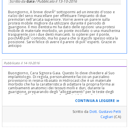
Scritto da
Gaia
/ Pubblicato il
13-10-2016
Buongiorno, A breve dovrÃ² sottopormi ad un innesto d'osso e
rialzo del seno mascellare per effettuare l'impianto di due
premolari nell'arcata superiore. Vorrei avere un parere sulla
protesi mobile migliore da utilizzare durante il periodo di
guarigione. Il mio dentista mi ha dato delle opzioni: una protesi
mobile di materiale morbido, un ponte incollato o una mascherina
trasparente con i due denti mancanti. Io opterei per il ponte,
poichÃ© piÃ¹ comodo, ma ho paura che si stacchi spesso vista la
posizione. Sarei felice di avere il parere di piÃ¹ esperti. Grazie in
anticipo
Pubblicato il 14-10-2016
Buongiorno, Cara Signora Gaia. Questo lo deve chiedere al Suo
implantologo. Di regola, personalmente faccio un parzialino
provvisorio in resina ribasato in Hidrocast che è un materiale
morbido che ha la caratteristica di adattare la propria forma ai
cambiamenti anatomici dei tessuti molli e duri, durante la
guarigione, preparando degli "alloggiamenti" per le teste degli
impianti affinché non vengano "sollecitati". La scelta in ogni caso
dipende dalla situazione clinica locale Gnatologica e conservativa!
CONTINUA A LEGGERE
Presentare tre o più opzioni può essere corretto dal punto di vista
informativo ma poi la scelta deve essere fatta dal Dentista e non
lasciata al paziente! Parli quindi col suo Dentista e faccia scegliere
Scritto da
Dott. Gustavo Petti
a Lui! E' Lui che si deve assumere le responsabilità, non Lei! Cari
Cagliari
(CA)
Saluti