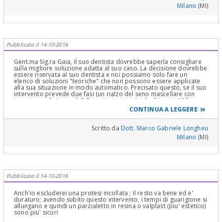
Milano
(MI)
Pubblicato il 14-10-2016
Gent.ma Sig.ra Gaia, il suo dentista dovrebbe saperla consigliare
sulla migliore soluzione adatta al suo caso. La decisione dovrebbe
essere riservata al suo dentista e noi possiamo solo fare un
elenco di soluzioni "teoriche" che non possono essere applicate
alla sua situazione in modo automatico. Precisato questo, se il suo
intervento prevede due fasi (un rialzo del seno mascellare con
innesto e a distanza di 6-9 mesi inserimento degli impianti) il
tempo del trattamento è abbastanza lungo e sarebbe opportuno
CONTINUA A LEGGERE
prevedere una soluzione fissa o semifissa (ponte provvisorio
"incollato" ai denti adiacenti oppure mascherina rimovibile con
denti ). Se invece il rialzo avviene contestualmente con
Scritto da
Dott. Marco Gabriele Longheu
l'inserimento degli impianti, il tempo del trattamento si riduce a
Milano
(MI)
circa 6 mesi e diventa accettabile una protesi rimovibile non
masticante, a funzione prevalentemente estetica. E' chiaro che la
priorità viene data alla sicurezza del trattamento; rischiare di
perdere l'innesto e l'integrazione degli impianti a causa di un
trauma protesico nella zona dell'intervento è ovviamente una cosa
molto sciocca. Purtroppo questi trattamenti richiedono anche un
Pubblicato il 14-10-2016
sacrificio in termini di ridotta funzionalità della parte operata ; la
fretta in questi casi è una cattiva consigliera. Cordiali saluti.
Anch'io escluderei una protesi incollata ; il resto va bene ed e'
duraturo; avendo subito questo intervento, i tempi di guarigione si
allungano e quindi un parzialetto in resina o valplast (piu' estetico)
sono piu' sicuri