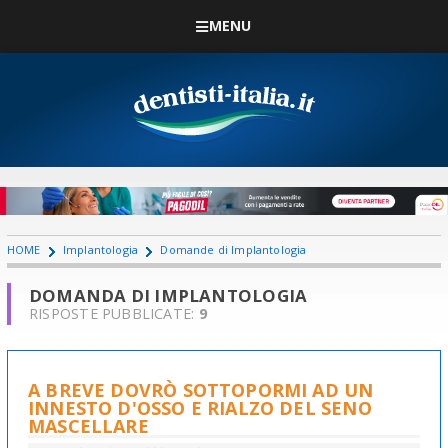
MENU
HOME
Implantologia
Domande di Implantologia
DOMANDA DI IMPLANTOLOGIA
RISPOSTE PUBBLICATE:
9
A BREVE DOVRÒ SOTTOPORMI AD UN
INNESTO D'OSSO E RIALZO DEL SENO
MASCELLARE