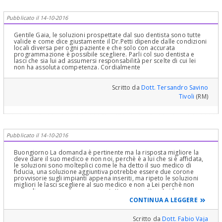
Pubblicato il 14-10-2016
Gentile Gaia, le soluzioni prospettate dal suo dentista sono tutte
valide e come dice giustamente il Dr.Petti dipende dalle condizioni
locali diversa per ogni paziente e che solo con accurata
programmazione è possibile scegliere. Parli col suo dentista e
lasci che sia lui ad assumersi responsabilità per scelte di cui lei
non ha assoluta competenza. Cordialmente
Scritto da
Dott. Tersandro Savino
Tivoli
(RM)
Pubblicato il 14-10-2016
Buongiorno La domanda è pertinente ma la risposta migliore la
deve dare il suo medico e non noi, perchè è a lui che si è affidata,
le soluzioni sono molteplici come le ha detto il suo medico di
fiducia, una soluzione aggiuntiva potrebbe essere due corone
provvisorie sugli impianti appena inseriti, ma ripeto le soluzioni
migliori le lasci scegliere al suo medico e non a Lei perchè non
sono di sua competenza e sopratutto non spetta a Lei la
responsabilità. Distinti saluti
CONTINUA A LEGGERE
Scritto da
Dott. Fabio Vaja