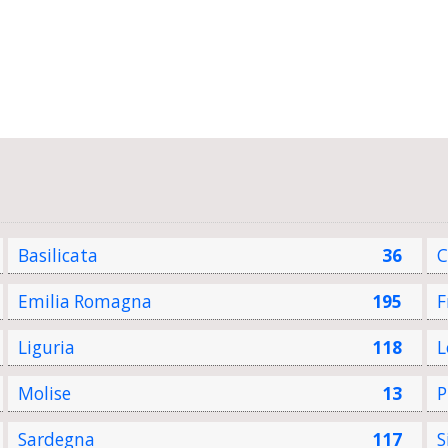
Basilicata
36
C
Emilia Romagna
195
F
Liguria
118
L
Molise
13
P
Sardegna
117
S