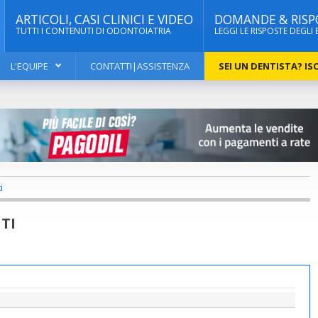
ARTICOLI, CASI CLINICI E VIDEO
DOMANDE & RISP
TUTTI I CONTENUTI DI ODONTOIATRIA
LEGGI LE RISPOSTE DEGLI 
L'EQUIPE
CONTATTI|ASSISTENZA
SEI UN DENTISTA? ISC
i
TI