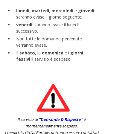
lunedì
,
martedì
,
mercoledì
e
giovedì
:
saranno evase il giorno seguente;
venerdì
: saranno evase il lunedì
successivo.
Non tutte le domande pervenute
verranno evase.
Il
sabato
, la
domenica
e i
giorni
festivi
il servizio è sospeso
Il servizio di
''
Domande & Risposte
''
è
momentaneamente sospeso.
I medici, iscritti al Portale, potranno essere contattati