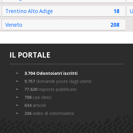
Trentino Alto Adige
18
U
Veneto
208
IL PORTALE
3.704
Odontoiatri iscritti
9.757
domande poste dagli utenti
77.620
risposte pubblicate
798
casi clinici
634
articoli
336
video di odontoiatria