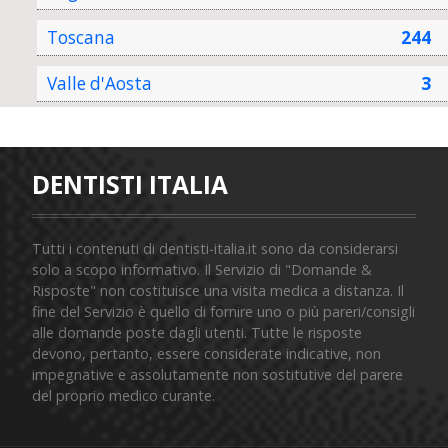
Toscana
244
Valle d'Aosta
3
DENTISTI ITALIA
Tutti i contenuti di dentisti-italia.it sono da considerarsi
solo a scopo informativo. Il Servizio di "Domande &
Risposte" non costituisce una visita medica a distanza. Il
fine del Servizio è quello di fornire uno o più pareri/consigli
alle domande poste dagli utenti. Tutte le risposte
devono, pertanto, essere considerate indicative, non
impegnative e assolutamente non sostitutive del parere
del proprio medico curante.