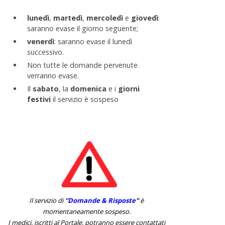
lunedì
,
martedì
,
mercoledì
e
giovedì
:
saranno evase il giorno seguente;
venerdì
: saranno evase il lunedì
successivo.
Non tutte le domande pervenute
verranno evase.
Il
sabato
, la
domenica
e i
giorni
festivi
il servizio è sospeso
Il servizio di
''
Domande & Risposte
''
è
momentaneamente sospeso.
I medici, iscritti al Portale, potranno essere contattati