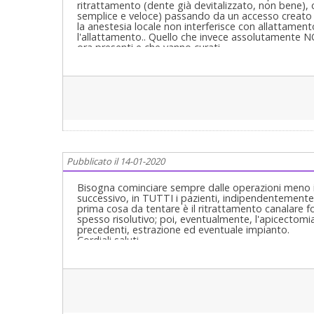
ancora in salute a dimostrazione che i denti si cur
ritrattamento (dente già devitalizzato, non bene), 
semplice e veloce) passando da un accesso creato n
la anestesia locale non interferisce con allattamento
Insomma una Visita completa Odonto-Parodonto-Gna
l'allattamento.. Quello che invece assolutamente NON
Claudia, facciamo sempre per qualsiasi motivo il pa
ora presenti e che vanno curati..
visita sarebbe mai? Chiamiamola Visita Odontoiatr
Completa e che porti ad una Diagnosi di tutte le p
presento e spiego al paziente e poi lui deciderà le su
terapeutiche! Legga nel mio profilo "VISITA PAR
metta Odontoiatrica completa", è la stessa cosa! Ca
Pubblicato il 14-01-2020
Bisogna cominciare sempre dalle operazioni meno in
successivo, in TUTTI i pazienti, indipendentemente 
prima cosa da tentare è il ritrattamento canalare 
spesso risolutivo; poi, eventualmente, l'apicectomia 
precedenti, estrazione ed eventuale impianto.
Cordiali saluti