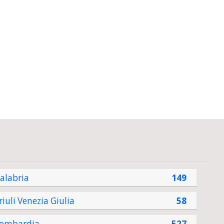
alabria
149
riuli Venezia Giulia
58
ombardia
527