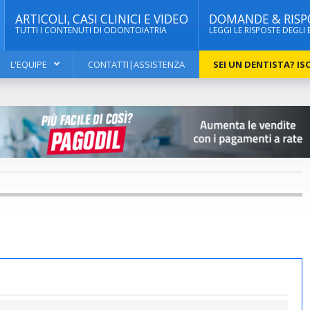
ARTICOLI, CASI CLINICI E VIDEO
DOMANDE & RISP
TUTTI I CONTENUTI DI ODONTOIATRIA
LEGGI LE RISPOSTE DEGLI 
L'EQUIPE
CONTATTI|ASSISTENZA
SEI UN DENTISTA? ISC