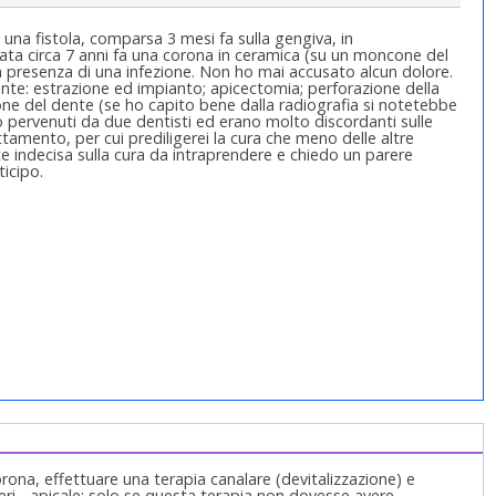
 una fistola, comparsa 3 mesi fa sulla gengiva, in
cata circa 7 anni fa una corona in ceramica (su un moncone del
la presenza di una infezione. Non ho mai accusato alcun dolore.
ente: estrazione ed impianto; apicectomia; perforazione della
ione del dente (se ho capito bene dalla radiografia si notetebbe
o pervenuti da due dentisti ed erano molto discordanti sulle
ttamento, per cui prediligerei la cura che meno delle altre
e indecisa sulla cura da intraprendere e chiedo un parere
icipo.
orona, effettuare una terapia canalare (devitalizzazione) e
eri - apicale; solo se questa terapia non dovesse avere