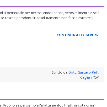
olisi periapicale per necrosi endodontica, verosimilmente e se il
sse tasche parodontali! Assolutamente non faccia estrarre il
CONTINUA A LEGGERE
ano fuori nell'osso le loro tossine a cui l'organismo risponde
re l'infezione stessa e difendersi. Tolti i microbi con la
 retrograda, se fossero presenti ostacoli insormontabili come
engono più emesse e la zona di osteolisi (lisi dell'osso)
teolisi periapicali non sono solo batteriche, però, ma possono
tica, ma hanno origine, parlo di cisti, anche dai residui
deputata alla formazione di cementoblasti che formano a loro
Scritto da
Dott. Gustavo Petti
llule dette del Malassez prendono origine dalla guaina di
Cagliari
(CA)
ello smalto e della futura corona del dente, tra i due si forma la
 origine le cisti o più in senso lato le zone di osteolisi
tale per valutare la presenza o no di tasche parodontali.
 meno Semplice di Quanto si possa Pensare o Immaginare ed
ontologo e Riabilitatore Orale per risolvere i problemi da Lei
svariate patologie, anche la sua, curati oltre 25/30 anni fa ed
Proprio se pensiamo all'allattamento.. Infatti in vista di un