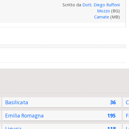
Scritto da
Dott. Diego Ruffoni
Mozzo
(BG)
Carnate
(MB)
Basilicata
36
C
Emilia Romagna
195
F
Liguria
118
L