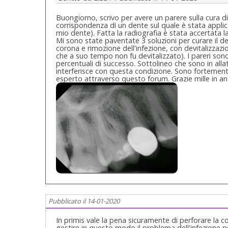
Buongiorno, scrivo per avere un parere sulla cura di
corrispondenza di un dente sul quale è stata appli
mio dente). Fatta la radiografia è stata accertata 
Mi sono state paventate 3 soluzioni per curare il d
corona e rimozione dell'infezione, con devitalizzaz
che a suo tempo non fu devitalizzato). I pareri son
percentuali di successo. Sottolineo che sono in alla
interferisce con questa condizione. Sono fortement
esperto attraverso questo forum. Grazie mille in ant
Pubblicato il 14-01-2020
In primis vale la pena sicuramente di perforare la c
gestire in questo modo il problema dell'infezione p