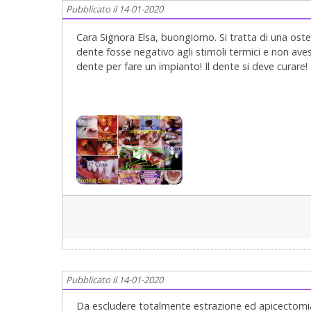
Pubblicato il 14-01-2020
Cara Signora Elsa, buongiorno. Si tratta di una oste
dente fosse negativo agli stimoli termici e non ave
dente per fare un impianto! Il dente si deve curare!
Le spiego qualcosa sula sua osteolisi periapicale:
Concettualmente i microbi presenti nella radice invi
con la formazione cistica o granulomatosa per argina
terapia endodontica per via ortograda (normale ) o
perni non rimovibili etc (chirurgica) le tossine non v
scompare con rigenerazione dell'osso stesso. Le os
anche non avere origine solo da una necrosi endodon
epiteliali del Malassez, rete cellulare embrionale 
volta le cellule del cemento della radice. Queste ce
Hertwig e stabilisce il limite inferiore dell'organo d
zona del colletto. Da queste cellule possono prendere
periapicale. Bisogna poi fare un sondaggio parodon
Come vede una Visita Odontoiatrica Seria è molto
Pubblicato il 14-01-2020
ancor più la terapia!!! Si faccia visitare da un Parod
lamentati. Cari saluti (le lascio una foto con le più 
Da escludere totalmente estrazione ed apicectomia. 