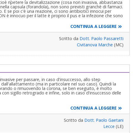
ano e non si estraggono!
cioè ripetere la devitalizzazione (cosa non invasiva, abbastanza
ella capsula (forandola), non sono previsti granchè di farmaci.
. E se poi c'è una reazione, ci sono antibiotici innocui per
tologica completa che è quella che almeno io e mia figlia
 è innocuo per il latte è proprio il pus e la infezione che sono
ziente venga da noi, anche solo per una carie, altrimenti che
ica completa! Una normalissima visita Completa! Ma Completa!
CONTINUA A LEGGERE
atologie che sono presenti in bocca e che, sempre almeno io,
e esigenze sentiti i miei consigli e segnalazioni di priorità
Scritto da
Dott. Paolo Passaretti
ODONTALE" ! Ma tolga pure dalla mente "PARODONTALE" e ci
Civitanova Marche
(MC)
ri saluti
vasive per passare, in caso d'insuccesso, allo step
dall'allattamento (ma in particolare nel suo caso). Quindi la
forando o rimuovendo la corona, se ben eseguito, è molto
con sigillo retrogrado e infine, solo in caso d'insuccesso delle
CONTINUA A LEGGERE
Scritto da
Dott. Paolo Gaetani
Lecce
(LE)