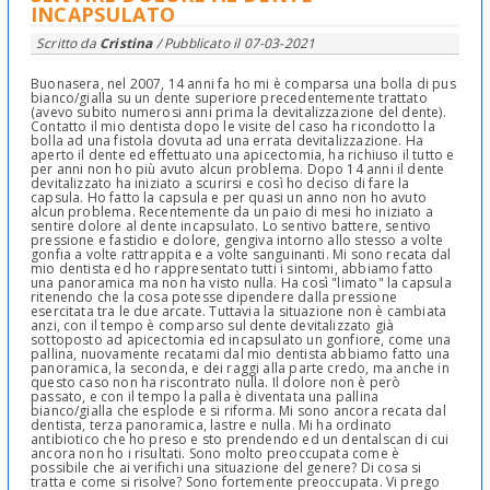
INCAPSULATO
Scritto da
Cristina
/ Pubblicato il
07-03-2021
Buonasera, nel 2007, 14 anni fa ho mi è comparsa una bolla di pus
bianco/gialla su un dente superiore precedentemente trattato
(avevo subito numerosi anni prima la devitalizzazione del dente).
Contatto il mio dentista dopo le visite del caso ha ricondotto la
bolla ad una fistola dovuta ad una errata devitalizzazione. Ha
aperto il dente ed effettuato una apicectomia, ha richiuso il tutto e
per anni non ho più avuto alcun problema. Dopo 14 anni il dente
devitalizzato ha iniziato a scurirsi e così ho deciso di fare la
capsula. Ho fatto la capsula e per quasi un anno non ho avuto
alcun problema. Recentemente da un paio di mesi ho iniziato a
sentire dolore al dente incapsulato. Lo sentivo battere, sentivo
pressione e fastidio e dolore, gengiva intorno allo stesso a volte
gonfia a volte rattrappita e a volte sanguinanti. Mi sono recata dal
mio dentista ed ho rappresentato tutti i sintomi, abbiamo fatto
una panoramica ma non ha visto nulla. Ha così "limato" la capsula
ritenendo che la cosa potesse dipendere dalla pressione
esercitata tra le due arcate. Tuttavia la situazione non è cambiata
anzi, con il tempo è comparso sul dente devitalizzato già
sottoposto ad apicectomia ed incapsulato un gonfiore, come una
pallina, nuovamente recatami dal mio dentista abbiamo fatto una
panoramica, la seconda, e dei raggi alla parte credo, ma anche in
questo caso non ha riscontrato nulla. Il dolore non è però
passato, e con il tempo la palla è diventata una pallina
bianco/gialla che esplode e si riforma. Mi sono ancora recata dal
dentista, terza panoramica, lastre e nulla. Mi ha ordinato
antibiotico che ho preso e sto prendendo ed un dentalscan di cui
ancora non ho i risultati. Sono molto preoccupata come è
possibile che ai verifichi una situazione del genere? Di cosa si
tratta e come si risolve? Sono fortemente preoccupata. Vi prego