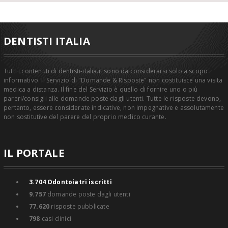
DENTISTI ITALIA
Tutti i contenuti di dentisti-italia.it sono da considerarsi solo a scopo
informativo. Il Servizio di "Domande & Risposte" non costituisce una visita
medica a distanza. Il fine del Servizio è quello di fornire uno o più
pareri/consigli alle domande poste dagli utenti. Tutte le risposte devono,
pertanto, essere considerate indicative, non impegnative e assolutamente
non sostitutive del parere del proprio medico curante.
IL PORTALE
3.704
Odontoiatri iscritti
9.757
domande poste dagli utenti
77.620
risposte pubblicate
798
casi clinici