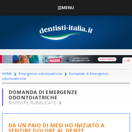
MENU
HOME
Emergenze odontoiatriche
Domande di Emergenze
odontoiatriche
DOMANDA DI EMERGENZE
ODONTOIATRICHE
RISPOSTE PUBBLICATE:
3
DA UN PAIO DI MESI HO INIZIATO A
SENTIRE DOLORE AL DENTE