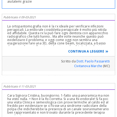
aiutatemi grazie
Pubblicato il 09-03-2021
La ortopantomografia non è la rx ideale per verificare infezioni
periapicali. La endorale cosiddetta periapicale è molto più nitida
ed affidabile. Questa rx la può fare ogni dentista con apparecchio
radiografico che tutti hanno.. Ma alle volte neanche questo può
evidenziare il problema, e oggi come oggi non sembra una
esagerazione fare una 3D, detta cone beam, localizzata, a basso
dosaggio di raggi. Questa evidenzia meglio di tutte le indagini
radiografiche ogni guaio presente, ed anche alle volte altri
CONTINUA A LEGGERE
problemi, come frattura radicolare etc. Se si vuole tentare di
conservare l'elemento, questa indagine può dare i migliori
suggerimenti. I sintomi ed il gonfiore fanno sicuramente pensare
Scritto da
Dott. Paolo Passaretti
ad una infezione, che potrebbe essere ancora recuperata, oppure
Civitanova Marche
(MC)
no.
Pubblicato il 11-03-2021
Cara Signora Cristina, buongiorno. 1-fatto una panoramica ma non
ha visto nulla. = Non è la Rx corretta. Si a una Rx endorale! Si fa poi
una visita Clinica e semeiologica con prove termiche al caldo ed al
freddo per evidenziare se ci fosse una sindrome radicolare della
polpa che indicherebbe la presenza di un canale sovrannumerario
ben rappresentato e non trovato durante la precedente terapia
canalare!