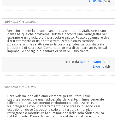
GORIZIA
(GO)
Pubblicato il 16-03-2009
Verosimilmente la terapia canalare svolta per devitalizzare il suo
dente ha qualche problema ; tuttavia occorre una radiografia per
esprimere un giudizio più particolareggiato. Posso aggiungere che
il ri-trattamento di un dente devitalizzato è quasi sempre
possibile, anche se attraverso la corona protesica, con discrete
possibilità di successo. Comunque, prima di pensare ad eventuali
impianti, le consiglio di tentare di salvare il suo dente.
Scritto da
Dott. Giovanni Ghio
Livorno
(LI)
Pubblicato il 16-03-2009
Cara Valeria, non abbiamo elementi per valutare il tuo
caso...sarebbe utile una radiografia del dente. In linea generale il
fallimento di un trattamento endodontico può essere risolto per
via ortograda con un ritrattamento dello stesso. Ci sono casi
eccezionali dove è possibile solo una terapia chirurgica
retrograda o addirittura la eliminazione della sola radice causa
del fallimento. Prima dell'estrazione del dente valuterei tutte