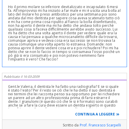
Ho il primo molare sx inferiore devitalizzato e incapsulato 6 mesi
fa. All'improvviso mi ha iniziato a far male e mi è uscita una bolla al
lato del molare ho preso antibiotico per una settimana poi sono
andata dal mio dentista per sapere cosa aveva scatenato tutto ciò
e mi ha come prima cosa ripulito al fianco la bolla disinfettando,
non ha aperto il dente ma mi ha detto che andava tolto perchè
qualsiasi cosa si faceva difficilmente avrebbe avuto successo. Lui
mi ha detto che una volta aperto il dente per vedere quale era la
causa e lui pensava a qualche microcanaletto difficile da trovarsi,
comunque apriva e vedeva cosa era successo se non trovava la
causa comunque una volta aperto lo estraeva. Domande: non
poteva aprire il dente vedere cosa era e poi richiudere? Poi mi ha
detto che se non lo faccio in tempo si consumava l'osso poichè un
pò già si era consumato e poi non potevo nemmeno fare
l'impianto è vero? Che faccio?
Pubblicato il 16-03-2009
Gent.le Valeria, il dentista le ha fatto una radiografia? E se si quale
è stato l'esito? Per il resto se ciò che le ha detto il suo dentista è
nei termini che lei racconta penso sia opportuno per lei richiedere
un parere ad un altro professionista prima di farsi estrarre il
dente. I granulomi (è questo ciò che le si è formato) sono curabili
anche se a fare la cura deve essere un dentita esperto in questo
tipo di terapie. A sua disposizione per ulteriori chiarimenti
CONTINUA A LEGGERE
Scritto da
Prof. Francesco Scarpelli