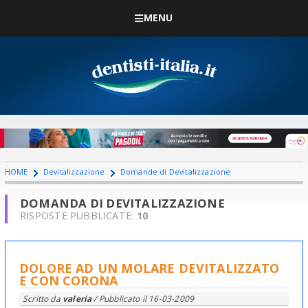
MENU
HOME
Devitalizzazione
Domande di Devitalizzazione
DOMANDA DI DEVITALIZZAZIONE
RISPOSTE PUBBLICATE:
10
DOLORE AD UN MOLARE DEVITALIZZATO
E CON CORONA
Scritto da
valeria
/ Pubblicato il
16-03-2009