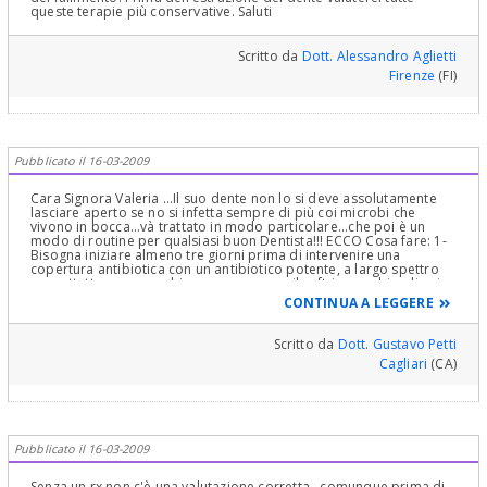
queste terapie più conservative. Saluti
Scritto da
Dott. Alessandro Aglietti
Firenze
(FI)
Pubblicato il 16-03-2009
Cara Signora Valeria ...Il suo dente non lo si deve assolutamente
lasciare aperto se no si infetta sempre di più coi microbi che
vivono in bocca...và trattato in modo particolare...che poi è un
modo di routine per qualsiasi buon Dentista!!! ECCO Cosa fare: 1-
Bisogna iniziare almeno tre giorni prima di intervenire una
copertura antibiotica con un antibiotico potente, a largo spettro
soprattutto su anaerobi gram neg. come il ceftriaxone bisodico in
fiale intramuscolari da 1Gr. (una al di per tutto il trattamento e
CONTINUA A LEGGERE
proseguire oltre di almeno 4/5 giorni. (ovviamente è solo un
suggerimento ...non posso prescrivere antibiotici per vie web
senza neanche averla vista e fatto una anamnesi accurata...lo farà
Scritto da
Dott. Gustavo Petti
il suo medico che la prenderà in cura)!!!!Faccia la prima seduta un
Cagliari
(CA)
lunedì...la seconda un Venerdì e la terza di chiusura dei canali il
Lunedì successivo...in modo da assumere, partendo da tre giorni
prima e terminando 4/5 giorni dopo, in tutto 14/15 Fiale da 1 Gr.
(una al dì) 2- procedere alla strumentazione (dopo avere rimosso
la precedente terapia canalare evidentemente non razionale!!!)...
accurata con lavaggi (sotto diga ovviamente) di ipoclorito
Pubblicato il 16-03-2009
neutralizzato poi da acqua ossigenata e lavaggi soprattutto prima
della chiusura provvisoria a fine seduta con prima Clorofenolo
Canfora, poi con lo stesso antibiotico lasciato dentro il canale. Si
Senza un rx non c'è una valutazione corretta...comunque prima di