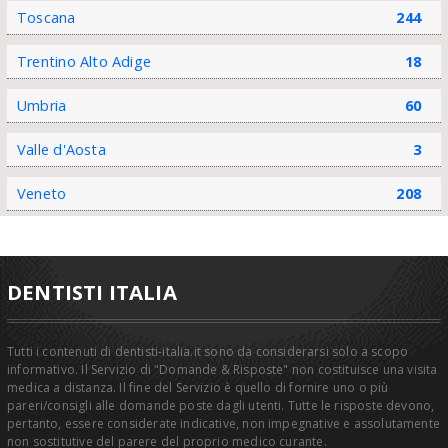
Toscana
244
Trentino Alto Adige
18
Umbria
60
Valle d'Aosta
3
Veneto
208
DENTISTI ITALIA
Tutti i contenuti di dentisti-italia.it sono da considerarsi solo a scopo
informativo. Il Servizio di "Domande & Risposte" non costituisce una visita
medica a distanza. Il fine del Servizio è quello di fornire uno o più
pareri/consigli alle domande poste dagli utenti. Tutte le risposte devono,
pertanto, essere considerate indicative, non impegnative e assolutamente
non sostitutive del parere del proprio medico curante.