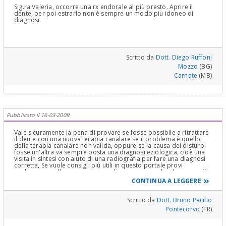
Sig.ra Valeria, occorre una rx endorale al più presto. Aprire il
dente, per poi estrarlo non è sempre un modo più idoneo di
diagnosi.
Scritto da
Dott. Diego Ruffoni
Mozzo
(BG)
Carnate
(MB)
Pubblicato il 16-03-2009
Vale sicuramente la pena di provare se fosse possibile a ritrattare
il dente con una nuova terapia canalare se il problema è quello
della terapia canalare non valida, oppure se la causa dei disturbi
fosse un'altra va sempre posta una diagnosi eziologica, cioè una
visita in sintesi con aiuto di una radiografia per fare una diagnosi
corretta, Se vuole consigli più utili in questo portale provi
perlomeno a allegare una rx, meglio se una rx endorale, come già
suggeritole da tanti colleghi che le hanno risposto. Auguri
CONTINUA A LEGGERE
Scritto da
Dott. Bruno Pacilio
Pontecorvo
(FR)