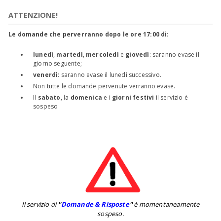
ATTENZIONE!
Le domande che perverranno dopo le ore 17:00 di
:
lunedì
,
martedì
,
mercoledì
e
giovedì
: saranno evase il
giorno seguente;
venerdì
: saranno evase il lunedì successivo.
Non tutte le domande pervenute verranno evase.
Il
sabato
, la
domenica
e i
giorni festivi
il servizio è
sospeso
Il servizio di
''
Domande & Risposte
''
è momentaneamente
sospeso.