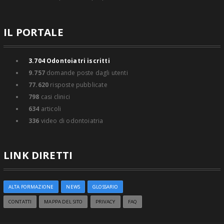
IL PORTALE
3.704
Odontoiatri iscritti
9.757
domande poste dagli utenti
77.620
risposte pubblicate
798
casi clinici
634
articoli
336
video di odontoiatria
LINK DIRETTI
ALTA FORMAZIONE
NEWS
GLOSSARIO
CONTATTI
MAPPA DEL SITO
PRIVACY
FAQ