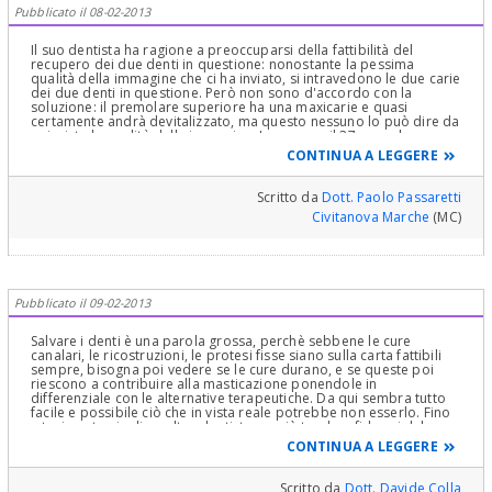
Pubblicato il 08-02-2013
Il suo dentista ha ragione a preoccuparsi della fattibilità del
recupero dei due denti in questione: nonostante la pessima
qualità della immagine che ci ha inviato, si intravedono le due carie
dei due denti in questione. Però non sono d'accordo con la
soluzione: il premolare superiore ha una maxicarie e quasi
certamente andrà devitalizzato, ma questo nessuno lo può dire da
qui, vista la qualità della immagine. Invece per il 37, sono ben
d'accordo con i colleghi che questo dente va recuperato
CONTINUA A LEGGERE
assolutamente, estraendo invece il 38 e ricostruendo il 37 dopo
averlo deve con capsula dopo forse intervento di chirurgia
parodontale per salvarlo.. Non ci pensi nemmeno a toglierlo!!!!
Scritto da
Dott. Paolo Passaretti
Civitanova Marche
(MC)
Pubblicato il 09-02-2013
Salvare i denti è una parola grossa, perchè sebbene le cure
canalari, le ricostruzioni, le protesi fisse siano sulla carta fattibili
sempre, bisogna poi vedere se le cure durano, e se queste poi
riescono a contribuire alla masticazione ponendole in
differenziale con le alternative terapeutiche. Da qui sembra tutto
facile e possibile ciò che in vista reale potrebbe non esserlo. Fino
a tesi contraria di un altro dentista perciò tendo a fidarmi del
parere dell'unico giudizio espresso da un medico. Senta un altro
CONTINUA A LEGGERE
parere e poi scelga in base alla fiducia. Cordiali saluti.
Scritto da
Dott. Davide Colla