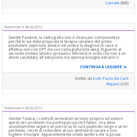
Carnate
(MB)
Pubblicato il 08-02-2013
Gentile Paziente, la radiografia non è chiara per comprendere
perchè le sia stata proposta la terapia canalare del primo
premolare superiore sinistro ed inoltre la diagnosi di carie si
effettua non con OPT ma con radiografie bite-wing. Riguardo al
secondo molare sinistro (presumo inferiore) è ovvio che non è un
dente candidato all'estrazione ma semmai bisogna estrarre il
terzo molare inferiore di sinistra in disodontiasi e poi con un
intervento di chirurgia parodontale, terapia canalare e
CONTINUA A LEGGERE
ricostruzione protesica salvare il secondo molare che è
fondamentale per una corretto equilibrio gnatologico.
Cordialmente
Scritto da
Dott. Paolo De Carli
Majano
(UD)
Pubblicato il 08-02-2013
Gentile Tiziana, i controlli semestrali servono proprio ad evitare
questi seri problemi ma purtroppo pochi li fanno. Ora deve
assolutamente seguire un percorso di cura piuttosto lungo e se mi
permette, cerchi di richiedere al suo dentista di curare e non
togliere il molare. Apparentemente infatti sembra che si possa