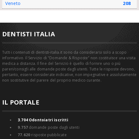
Veneto
208
DENTISTI ITALIA
Tutti i contenuti di dentisti-italia.it sono da considerarsi solo a scopo
informativo. Il Servizio di "Domande & Risposte" non costituisce una visita
medica a distanza. Il fine del Servizio è quello di fornire uno o più
pareri/consigli alle domande poste dagli utenti. Tutte le risposte devono,
pertanto, essere considerate indicative, non impegnative e assolutamente
non sostitutive del parere del proprio medico curante.
IL PORTALE
3.704
Odontoiatri iscritti
9.757
domande poste dagli utenti
77.620
risposte pubblicate