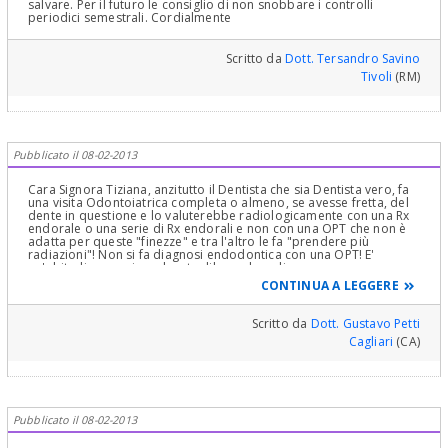
salvare. Per il futuro le consiglio di non snobbare i controlli
periodici semestrali. Cordialmente
Scritto da
Dott. Tersandro Savino
Tivoli
(RM)
Pubblicato il 08-02-2013
Cara Signora Tiziana, anzitutto il Dentista che sia Dentista vero, fa
una visita Odontoiatrica completa o almeno, se avesse fretta, del
dente in questione e lo valuterebbe radiologicamente con una Rx
endorale o una serie di Rx endorali e non con una OPT che non è
adatta per queste "finezze" e tra l'altro le fa "prendere più
radiazioni"! Non si fa diagnosi endodontica con una OPT! E'
un'abitudine pessima che sta dilagando a disonore
dell'Odontoiatria che è una specialità seria e complessa! Se poi la
CONTINUA A LEGGERE
decsione di avulsione (estrazione) del secondo molare superiore
sinistro fosse scaturita sempre dalla sola visione di questa lastra e
non di una Rx endorale, sarebbe un "abominio"! Dalla lastra le
Scritto da
Dott. Gustavo Petti
posso dire che il Dente dovrebbe avere patologie
Cagliari
(CA)
endoparodontali periradicolari probabilmente a partenza di una
necrosi endodontica da valutare clinicamente e con una Rx
endorale! In ogni caso qualsiasi patologia avesse, le condizioni del
dente e del suo parodonto ed osso periradicolare e periapicali
sono tali da poterlo curare tranquillamente! Questo Dentista è
dalla "pinza facile" magari, scommetto, per fare poi un impianto!
Pubblicato il 08-02-2013
Mi dispiace dire così e mi dispiace dirlo in base non ad una visita
clinica ma alla visione solo di una lastra inadatta, fatta male,