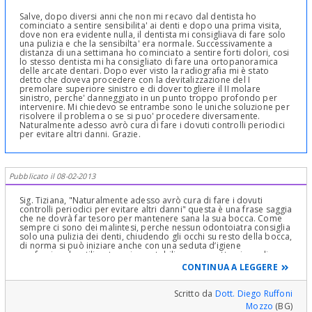
Salve, dopo diversi anni che non mi recavo dal dentista ho
cominciato a sentire sensibilita' ai denti e dopo una prima visita,
dove non era evidente nulla, il dentista mi consigliava di fare solo
una pulizia e che la sensibilta' era normale. Successivamente a
distanza di una settimana ho cominciato a sentire forti dolori, cosi
lo stesso dentista mi ha consigliato di fare una ortopanoramica
delle arcate dentari. Dopo ever visto la radiografia mi è stato
detto che doveva procedere con la devitalizzazione del I
premolare superiore sinistro e di dover togliere il II molare
sinistro, perche' danneggiato in un punto troppo profondo per
intervenire. Mi chiedevo se entrambe sono le uniche soluzione per
risolvere il problema o se si puo' procedere diversamente.
Naturalmente adesso avrò cura di fare i dovuti controlli periodici
per evitare altri danni. Grazie.
Pubblicato il 08-02-2013
Sig. Tiziana, "Naturalmente adesso avrò cura di fare i dovuti
controlli periodici per evitare altri danni" questa è una frase saggia
che ne dovrà far tesoro per mantenere sana la sua bocca. Come
sempre ci sono dei malintesi, perche nessun odontoiatra consiglia
solo una pulizia dei denti, chiudendo gli occhi su resto della bocca,
di norma si può iniziare anche con una seduta d’igiene
professionale, utilizzata poi per stabilire un corretto piano di cure
com’è avvenuto nel suo caso. Ora, controlli se chi sta operando su
CONTINUA A LEGGERE
di lei è iscritto all'ordine dei medici, se cosi fosse può seguire
tranquillamente il suo piano di cure, richiedendo di essere il più
conservativo possibile; se non lo ritrova iscritto, dovrà ricercare
Scritto da
Dott. Diego Ruffoni
un nuovo vero regolare professionista.
Mozzo
(BG)