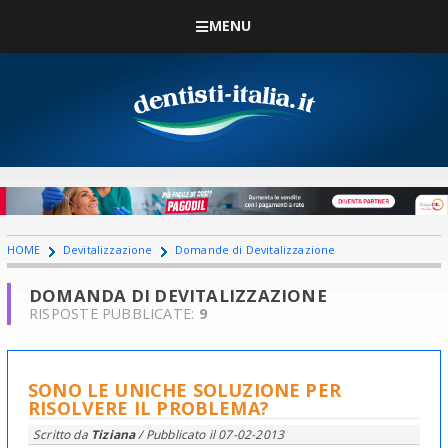
MENU
HOME
Devitalizzazione
Domande di Devitalizzazione
DOMANDA DI DEVITALIZZAZIONE
RISPOSTE PUBBLICATE:
9
SONO LE UNICHE SOLUZIONE PER
RISOLVERE IL PROBLEMA?
Scritto da
Tiziana
/ Pubblicato il
07-02-2013