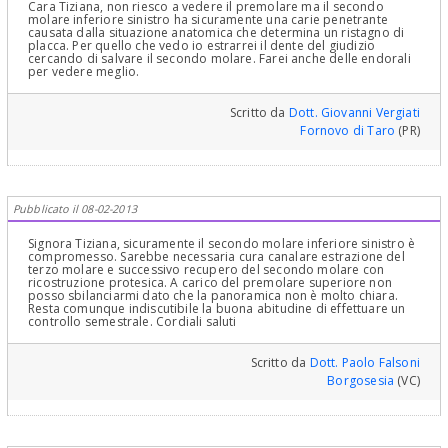
sottoesposta, via web! Ma la mia esperienza è tanta e l'occhio
Cara Tiziana, non riesco a vedere il premolare ma il secondo
clinico c'è, per poter affermare o almeno sospettare altamente
molare inferiore sinistro ha sicuramente una carie penetrante
quanto detto! Quindi, si faccia visitare bene, chieda spiegazioni su
causata dalla situazione anatomica che determina un ristagno di
tutto e se non fosse convinta chieda un parere, un consulto con un
placca. Per quello che vedo io estrarrei il dente del giudizio
Dentista che sia preparato in Endodonzia e Parodontologia! Lei
cercando di salvare il secondo molare. Farei anche delle endorali
voleva un consiglio ed io glielo propongo! In "bocca al lupo" Non
per vedere meglio.
si stupisca di quanto ho detto ma era mio dovere di Medico
perchè nel momento in cui lei chiede ed io rispondo diventa mia
paziente ed io devo essere professionalmente sincero e veritiero
Scritto da
Dott. Giovanni Vergiati
al massimo! Spero che lo copisca questo!Cordialmente Gustavo
Fornovo di Taro
(PR)
Petti, Parodontologia, Implantologia, Gnatologia, Endodontia e
Riabilitazione Orale Completa in Casi Clinici Complessi ed
Ortodonzia e Pedodonzia la figlia Claudia Petti, in Cagliari
Pubblicato il 08-02-2013
Signora Tiziana, sicuramente il secondo molare inferiore sinistro è
compromesso. Sarebbe necessaria cura canalare estrazione del
terzo molare e successivo recupero del secondo molare con
ricostruzione protesica. A carico del premolare superiore non
posso sbilanciarmi dato che la panoramica non è molto chiara.
Resta comunque indiscutibile la buona abitudine di effettuare un
controllo semestrale. Cordiali saluti
Scritto da
Dott. Paolo Falsoni
Borgosesia
(VC)