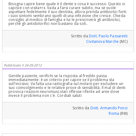
Bisogna capire bene quale è il dente e cosa è successo. Questo si
capisce con visita+rx. Vada a farsi curare subito, ma se vuole
aspettare fedelmente il suo dentista, allora prenda antibiotici forti:
i suoi sintomi sembrano quelli di una infezione che cresce. Chieda
consiglio al medico di famiglia e lui le prescriverà gli antibiotici,
perchè gli antidolorifici non bastano da soli..
Scritto da
Dott. Paolo Passaretti
Civitanova Marche
(MC)
Pubblicato il 24-05-2012
Gentile paziente, verifichi se la risposta al freddo passa
immediatamente: è un criterio per capire se il problema sta
sull'incisivo. Va fatta una radiografia sul molare per escludere un
suo coinvolgimento e le relative prove di sensibilità. Il mal di denti
provoca reazioni neuromuscolari riflesse riferite ad aree dove
invece il problema non c'è. Cordiali saluti
Scritto da
Dott. Armando Ponzi
Roma
(RM)