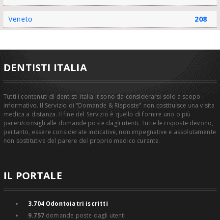
Veneto
208
DENTISTI ITALIA
Tutti i contenuti di dentisti-italia.it sono da considerarsi solo a scopo
informativo. Il Servizio di "Domande & Risposte" non costituisce una visita
medica a distanza. Il fine del Servizio è quello di fornire uno o più
pareri/consigli alle domande poste dagli utenti. Tutte le risposte devono,
pertanto, essere considerate indicative, non impegnative e assolutamente
non sostitutive del parere del proprio medico curante.
IL PORTALE
3.704
Odontoiatri iscritti
9.757
domande poste dagli utenti