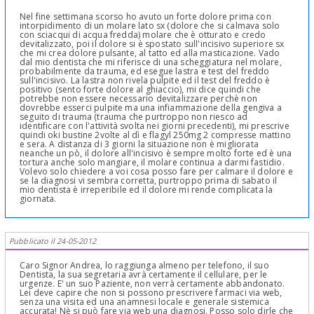
Nel fine settimana scorso ho avuto un forte dolore prima con
intorpidimento di un molare lato sx (dolore che si calmava solo
con sciacqui di acqua fredda) molare che è otturato e credo
devitalizzato, poi il dolore si è spostato sull'incisivo superiore sx
che mi crea dolore pulsante, al tatto ed alla masticazione. Vado
dal mio dentista che mi riferisce di una scheggiatura nel molare,
probabilmente da trauma, ed esegue lastra e test del freddo
sull'incisivo. La lastra non rivela pulpite ed il test del freddo è
positivo (sento forte dolore al ghiaccio), mi dice quindi che
potrebbe non essere necessario devitalizzare perchè non
dovrebbe esserci pulpite ma una infiammazione della gengiva a
seguito di trauma (trauma che purtroppo non riesco ad
identificare con l'attività svolta nei giorni precedenti), mi prescrive
quindi oki bustine 2volte al dì e flagyl 250mg 2 compresse mattino
e sera. A distanza di 3 giorni la situazione non è migliorata
neanche un pò, il dolore all'incisivo è sempre molto forte ed è una
tortura anche solo mangiare, il molare continua a darmi fastidio.
Volevo solo chiedere a voi cosa posso fare per calmare il dolore e
se la diagnosi vi sembra corretta, purtroppo prima di sabato il
mio dentista è irreperibile ed il dolore mi rende complicata la
giornata.
Pubblicato il 24-05-2012
Caro Signor Andrea, lo raggiunga almeno per telefono, il suo
Dentista, la sua segretaria avrà certamente il cellulare, per le
urgenze. E' un suo Paziente, non verrà certamente abbandonato.
Lei deve capire che non si possono prescrivere farmaci via web,
senza una visita ed una anamnesi locale e generale sistemica
accurata! Nè si può fare via web una diagnosi. Posso solo dirle che