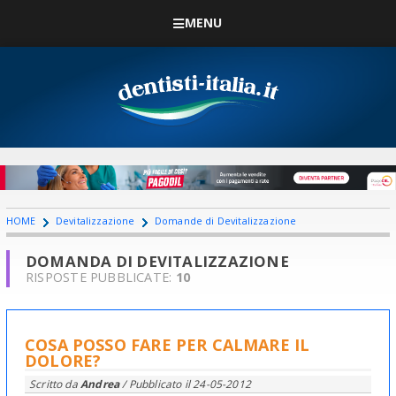
MENU
HOME
Devitalizzazione
Domande di Devitalizzazione
DOMANDA DI DEVITALIZZAZIONE
RISPOSTE PUBBLICATE:
10
COSA POSSO FARE PER CALMARE IL
DOLORE?
Scritto da
Andrea
/ Pubblicato il
24-05-2012