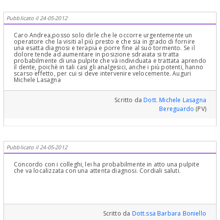
Pubblicato il 24-05-2012
Caro Andrea,posso solo dirle che le occorre urgentemente un
operatore che la visiti al più presto e che sia in grado di fornire
una esatta diagnosi e terapia e porre fine al suo tormento. Se il
dolore tende ad aumentare in posizione sdraiata si tratta
probabilmente di una pulpite che và individuata e trattata aprendo
il dente, poichè in tali casi gli analgesici, anche i più potenti, hanno
scarso effetto, per cui si deve intervenire velocemente. Auguri
Michele Lasagna
Scritto da
Dott. Michele Lasagna
Bereguardo
(PV)
Pubblicato il 24-05-2012
Concordo con i colleghi, lei ha probabilmente in atto una pulpite
che va localizzata con una attenta diagnosi. Cordiali saluti.
Scritto da
Dott.ssa Barbara Boniello