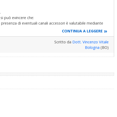
.
e si può evincere che:
 presenza di eventuali canali accessori è valutabile mediante
a è improbabile che ci siano altri canali. la microfrattura è
CONTINUA A LEGGERE
, ma in genere questa è valutabile solo clinicamente. se ad
 di rilascio (apertura della bocca e non quando stringe), questo
Scritto da
Dott. Vincenzo Vitale
, ovvero un dente con una rima di frattura (in questo caso
Bologna
(BO)
 fratture o rime di frattura).
una sinotmatologia post-devitalizzazione data dall'intimo
el giro di qualche settimana/mese, è molto soggettivo il