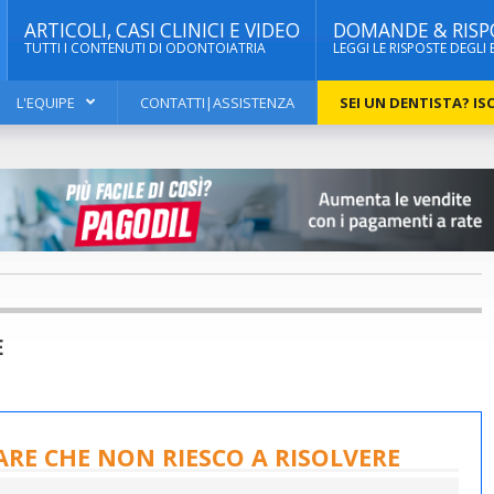
ARTICOLI, CASI CLINICI E VIDEO
DOMANDE & RISP
TUTTI I CONTENUTI DI ODONTOIATRIA
LEGGI LE RISPOSTE DEGLI 
L'EQUIPE
CONTATTI|ASSISTENZA
SEI UN DENTISTA? ISC
E
E CHE NON RIESCO A RISOLVERE