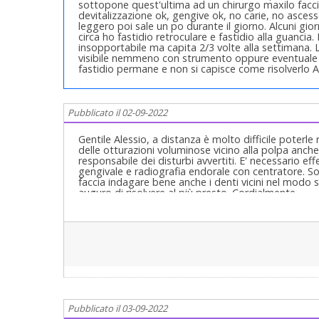
sottopone quest'ultima ad un chirurgo maxilo facci
devitalizzazione ok, gengive ok, no carie, no ascesso
leggero poi sale un po durante il giorno. Alcuni gi
circa ho fastidio retroculare e fastidio alla guanci
insopportabile ma capita 2/3 volte alla settimana. L
visibile nemmeno con strumento oppure eventuale qu
fastidio permane e non si capisce come risolverlo
Pubblicato il 02-09-2022
Gentile Alessio, a distanza è molto difficile poterl
delle otturazioni voluminose vicino alla polpa anche 
responsabile dei disturbi avvertiti. E' necessario ef
gengivale e radiografia endorale con centratore. S
faccia indagare bene anche i denti vicini nel modo 
auguro di risolvere al più presto. Cordialmente
Pubblicato il 03-09-2022