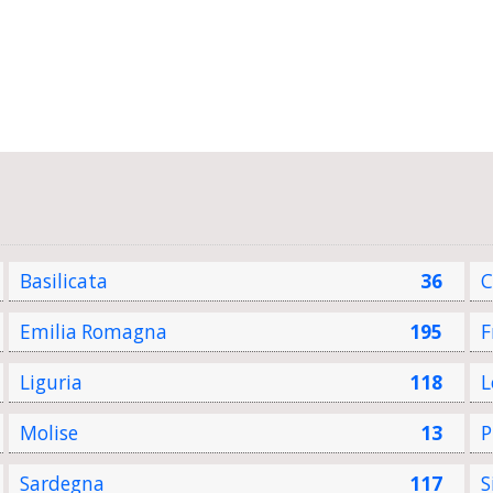
Basilicata
36
C
Emilia Romagna
195
F
Liguria
118
L
Molise
13
P
Sardegna
117
S