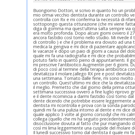
Buongiorno Dottori, vi scrivo in quanto ho un prob
mio ormai vecchio dentista durante un controllo ved
controlla con Rx e mi conferma la necessità di rifar
sottopongo questa otturazione (che mi viene fatta d
diga di gomma ma quest'ultima salta sempre via q
era molto profonda. Dopo alcuni giorni ovvero il 27
ancora fastidio così torno nello studio. Mi rivede il 
di controllo ) e che il problema era dovuto ad una
medica la gengiva e mi dice di pazientare applicando
le vacanze e dopo un paio di giorni a causa del dolo
quale mi fa una radiografia e mi dice che probabil
potuto farlo in quanto pieno di appuntamenti. Il gi
mi prescrive l'antibiotico Augmentin per 6 giorni. 
di poco così al termine della terapia antibiotica cont
devitalizza il molare.(allego RX pre e post devitali
una settimana. Tornato dalle ferie, mi sono rivolto 
un controllo. Quest'ultimo mi dice che la devitalizz
il meglio. Premetto che dal giorno della prima ottu
settimana successiva ovvero a fine luglio riprovo g
e il dente ricomincia a darmi fastidio così torno dal 
dente dicendo che potrebbe essere leggermente alt
dentista mi ricontrolla e prova con la sonda parod
quindi mi fa una pulizia intorno al dente e mi dice 
quale applico 3 volte al giorno corsodyl che mi calma
collega (quello che mi ha seguito precedentemente 
disocclusione dovuta al fatto che pur mangiando dal
così mi lima leggermente una cuspide del molare de
Il lunedì successivo torno dal dentista il quale mi f