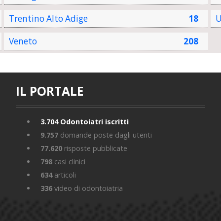
Trentino Alto Adige
18
U
Veneto
208
IL PORTALE
3.704
Odontoiatri iscritti
9.757
domande poste dagli utenti
77.620
risposte pubblicate
798
casi clinici
634
articoli
336
video di odontoiatria