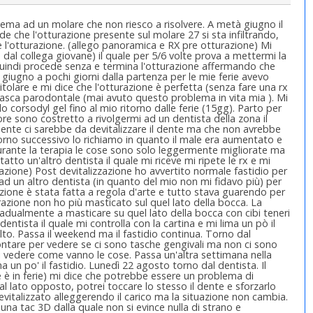
lema ad un molare che non riesco a risolvere. A metà giugno il
e che l'otturazione presente sul molare 27 si sta infiltrando,
e l'otturazione. (allego panoramica e RX pre otturazione) Mi
al collega giovane) il quale per 5/6 volte prova a mettermi la
uindi procede senza e termina l'otturazione affermando che
 giugno a pochi giorni dalla partenza per le mie ferie avevo
titolare e mi dice che l'otturazione è perfetta (senza fare una rx
 tasca parodontale (mai avuto questo problema in vita mia ). Mi
 corsodyl gel fino al mio ritorno dalle ferie (15gg). Parto per
re sono costretto a rivolgermi ad un dentista della zona il
mente ci sarebbe da devitalizzare il dente ma che non avrebbe
orno successivo lo richiamo in quanto il male era aumentato e
Durante la terapia le cose sono solo leggermente migliorate ma
atto un'altro dentista il quale mi riceve mi ripete le rx e mi
zzazione) Post devitalizzazione ho avvertito normale fastidio per
ad un altro dentista (in quanto del mio non mi fidavo più) per
azione è stata fatta a regola d'arte e tutto stava guarendo per
razione non ho più masticato sul quel lato della bocca. La
radualmente a masticare su quel lato della bocca con cibi teneri
dentista il quale mi controlla con la cartina e mi lima un pò il
o. Passa il weekend ma il fastidio continua. Torno dal
ontare per vedere se ci sono tasche gengivali ma non ci sono
di vedere come vanno le cose. Passa un'altra settimana nella
 un po' il fastidio. Lunedì 22 agosto torno dal dentista. Il
è in ferie) mi dice che potrebbe essere un problema di
 lato opposto, potrei toccare lo stesso il dente e sforzarlo
vitalizzato alleggerendo il carico ma la situazione non cambia.
a una tac 3D dalla quale non si evince nulla di strano e