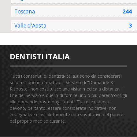
Toscana
244
Valle d'Aosta
3
DENTISTI ITALIA
Tutti i contenuti di dentisti-italia.it sono da considerarsi
solo a scopo informativo. Il Servizio di "Domande &
Risposte" non costituisce una visita medica a distanza. Il
fine del Servizio è quello di fornire uno o più pareri/consigli
alle domande poste dagli utenti. Tutte le risposte
devono, pertanto, essere considerate indicative, non
impegnative e assolutamente non sostitutive del parere
del proprio medico curante.