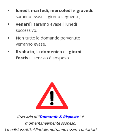
lunedì
,
martedì
,
mercoledì
e
giovedì
:
saranno evase il giorno seguente;
venerdì
: saranno evase il lunedì
successivo.
Non tutte le domande pervenute
verranno evase.
Il
sabato
, la
domenica
e i
giorni
festivi
il servizio è sospeso
Il servizio di
''
Domande & Risposte
''
è
momentaneamente sospeso.
I medici, iscritti al Portale, potranno essere contattati