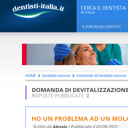
CERCA IL DENTISTA
IN ITALIA
IL FORUM DEI DENTISTI
HOME
Devitalizzazione
Domande di Devitalizzazione
DOMANDA DI DEVITALIZZAZION
RISPOSTE PUBBLICATE:
2
HO UN PROBLEMA AD UN MOLAR
Scritto da
Alessio
/ Pubblicato il
02-09-2022