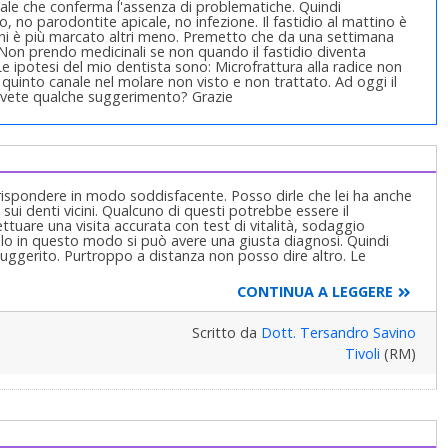
ale che conferma l'assenza di problematiche. Quindi
, no parodontite apicale, no infezione. Il fastidio al mattino è
orni è più marcato altri meno. Premetto che da una settimana
a. Non prendo medicinali se non quando il fastidio diventa
e ipotesi del mio dentista sono: Microfrattura alla radice non
into canale nel molare non visto e non trattato. Ad oggi il
 Avete qualche suggerimento? Grazie
e rispondere in modo soddisfacente. Posso dirle che lei ha anche
sui denti vicini. Qualcuno di questi potrebbe essere il
fettuare una visita accurata con test di vitalità, sodaggio
olo in questo modo si può avere una giusta diagnosi. Quindi
suggerito. Purtroppo a distanza non posso dire altro. Le
CONTINUA A LEGGERE
Scritto da
Dott. Tersandro Savino
Tivoli
(RM)