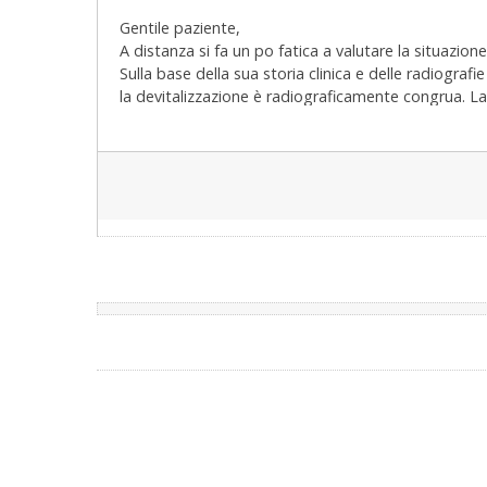
Gentile paziente,
A distanza si fa un po fatica a valutare la situazione
Sulla base della sua storia clinica e delle radiografi
la devitalizzazione è radiograficamente congrua. La
3d con settaggi appositi. se da lì non si evince allor
possibile, magari data dalle cuspidi residue sottili
esempio, alla masticazione avverte fastidio in fase
potrebbe indicare la "sindrome del dente incrinato"
andrebbe fatto un intarsio per evitare l'aggravarsi di
Ad ogni modo credo più che la causa possa essere 
contatto tra radici e il seno mascellare (passerà n
tempo).
In caso di dubbi non esiti a chiedere.
Cordiali saluti
Dott. Vincenzo Vitale