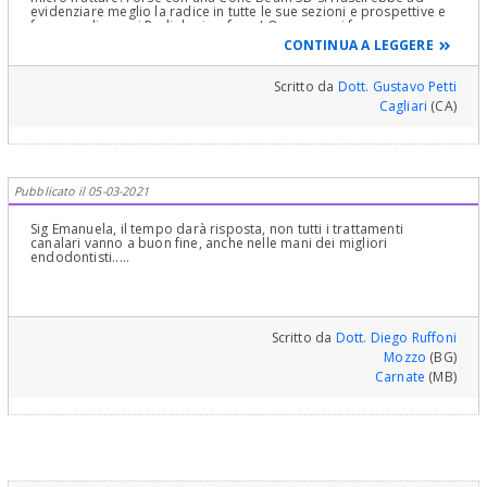
evidenziare meglio la radice in tutte le sue sezioni e prospettive e
fare una diagnosi Radiologica, forse! Occorre poi fare un
sondaggio Parodontale in sei punti del dente e di tutti gli altri denti
CONTINUA A LEGGERE
per valutare la eventuale presenza di tasche parodontale e
proseguire di conseguenza se ci fossero, con una preparazione
parodontale iniziale con curettage e scaling e root planing per
Scritto da
Dott. Gustavo Petti
escidere il tessuto di granulazione che falsa le misure del primo
Cagliari
(CA)
sondaggio e ripeter dopo il sondaggio parodontale che, ora,
avrebbe le misure reali e permetterebbe di fare una Diagnosi ed
un piano terapeutico! Più di questo via Web non posso dirle. Mi
dispiace. Cari saluti
Pubblicato il 05-03-2021
Sig Emanuela, il tempo darà risposta, non tutti i trattamenti
canalari vanno a buon fine, anche nelle mani dei migliori
endodontisti.....
Scritto da
Dott. Diego Ruffoni
Mozzo
(BG)
Carnate
(MB)