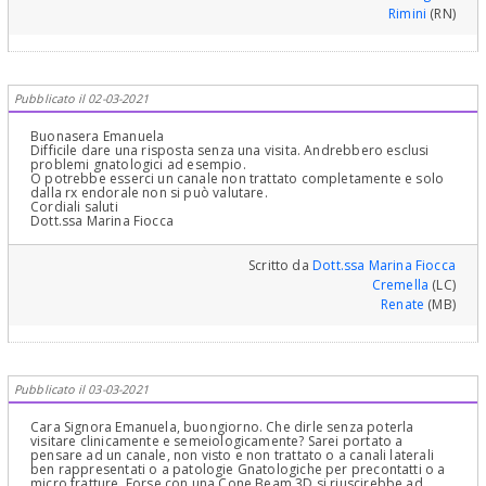
Rimini
(RN)
Pubblicato il 02-03-2021
Buonasera Emanuela
Difficile dare una risposta senza una visita. Andrebbero esclusi
problemi gnatologici ad esempio.
O potrebbe esserci un canale non trattato completamente e solo
dalla rx endorale non si può valutare.
Cordiali saluti
Dott.ssa Marina Fiocca
Scritto da
Dott.ssa Marina Fiocca
Cremella
(LC)
Renate
(MB)
Pubblicato il 03-03-2021
Cara Signora Emanuela, buongiorno. Che dirle senza poterla
visitare clinicamente e semeiologicamente? Sarei portato a
pensare ad un canale, non visto e non trattato o a canali laterali
ben rappresentati o a patologie Gnatologiche per precontatti o a
micro fratture. Forse con una Cone Beam 3D si riuscirebbe ad