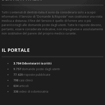
Tutti i contenuti di dentisti-italia.it sono da considerarsi solo a scopo
informativo. Il Servizio di "Domande & Risposte" non costituisce una visita
medica a distanza. Il fine del Servizio è quello di fornire uno o più
pareri/consigli alle domande poste dagli utenti. Tutte le risposte devono,
pertanto, essere considerate indicative, non impegnative e assolutamente
non sostitutive del parere del proprio medico curante.
IL PORTALE
3.704
Odontoiatri iscritti
9.757
domande poste dagli utenti
77.620
risposte pubblicate
798
casi clinici
634
articoli
336
video di odontoiatria