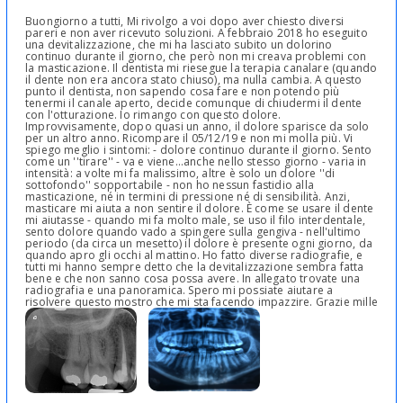
Buongiorno a tutti, Mi rivolgo a voi dopo aver chiesto diversi
pareri e non aver ricevuto soluzioni. A febbraio 2018 ho eseguito
una devitalizzazione, che mi ha lasciato subito un dolorino
continuo durante il giorno, che però non mi creava problemi con
la masticazione. Il dentista mi riesegue la terapia canalare (quando
il dente non era ancora stato chiuso), ma nulla cambia. A questo
punto il dentista, non sapendo cosa fare e non potendo più
tenermi il canale aperto, decide comunque di chiudermi il dente
con l'otturazione. Io rimango con questo dolore.
Improvvisamente, dopo quasi un anno, il dolore sparisce da solo
per un altro anno. Ricompare il 05/12/19 e non mi molla più. Vi
spiego meglio i sintomi: - dolore continuo durante il giorno. Sento
come un ''tirare'' - va e viene...anche nello stesso giorno - varia in
intensità: a volte mi fa malissimo, altre è solo un dolore ''di
sottofondo'' sopportabile - non ho nessun fastidio alla
masticazione, né in termini di pressione né di sensibilità. Anzi,
masticare mi aiuta a non sentire il dolore. È come se usare il dente
mi aiutasse - quando mi fa molto male, se uso il filo interdentale,
sento dolore quando vado a spingere sulla gengiva - nell'ultimo
periodo (da circa un mesetto) il dolore è presente ogni giorno, da
quando apro gli occhi al mattino. Ho fatto diverse radiografie, e
tutti mi hanno sempre detto che la devitalizzazione sembra fatta
bene e che non sanno cosa possa avere. In allegato trovate una
radiografia e una panoramica. Spero mi possiate aiutare a
risolvere questo mostro che mi sta facendo impazzire. Grazie mille