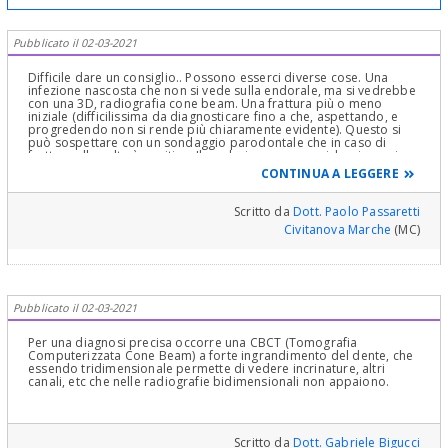
Pubblicato il 02-03-2021
Difficile dare un consiglio.. Possono esserci diverse cose. Una
infezione nascosta che non si vede sulla endorale, ma si vedrebbe
con una 3D, radiografia cone beam. Una frattura più o meno
iniziale (difficilissima da diagnosticare fino a che, aspettando, e
progredendo non si rende più chiaramente evidente). Questo si
può sospettare con un sondaggio parodontale che in caso di
frattura alle volte è positivo. Il medesimo esame evidenzia se ci
sono tasche o altre situazioni parodontali, dei tessuti di sostegno
CONTINUA A LEGGERE
dei denti. ma non sembra. Invece dalla rx l'unica cosa che si può
intravedere è una leggera lassità del legamento. Questo potrebbe
far pensare ad un contatto non buono, un precontatto con
Scritto da
Dott. Paolo Passaretti
l'antagonista per l'otturazione troppo alta.. Ma strano dopo tutto
Civitanova Marche
(MC)
questo tempo. Potrebbero esserci problemi gnatologici, come
una malocclusione o parafunzioni come bruxismo o serramento.
Ed altre cose che non mi vengono in mente. Difficile dire altro..
Pubblicato il 02-03-2021
Per una diagnosi precisa occorre una CBCT (Tomografia
Computerizzata Cone Beam) a forte ingrandimento del dente, che
essendo tridimensionale permette di vedere incrinature, altri
canali, etc che nelle radiografie bidimensionali non appaiono.
Scritto da
Dott. Gabriele Bigucci