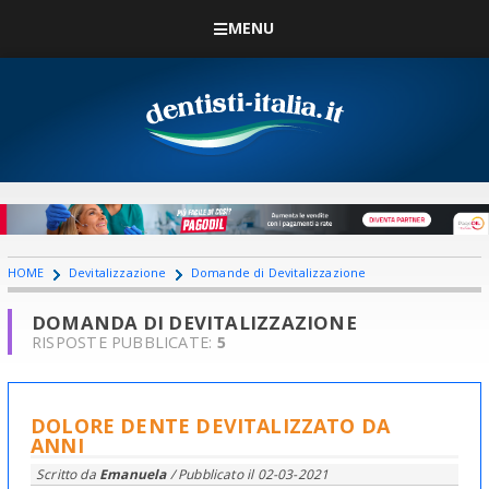
MENU
HOME
Devitalizzazione
Domande di Devitalizzazione
DOMANDA DI DEVITALIZZAZIONE
RISPOSTE PUBBLICATE:
5
DOLORE DENTE DEVITALIZZATO DA
ANNI
Scritto da
Emanuela
/ Pubblicato il
02-03-2021