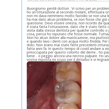
Buongiorno gentili dottori . Vi scrivo per un prob
ho un'otturazione al secondo molare, effettuata orma
non mi dava nemmeno molto fastidio se non una legg
ha mai dato alcun problema, se non fosse che già or
questione. Devo essere onesta, non ricordo da quan
è stata fatta l'otturazione, dato che è stato fatt
visita dalla stessa dentista per qualche controllo o
cosa, percui ho reputato che fosse normale. Tuttavi
Non ho alcun dolore alla masticazione, ma piuttos
e quando lavo i denti con acqua molto fredda. Per il
dolci. Non erano mai state fatte precedenti otturaz
fatta anni fa. In questo tempo di covid andare a vis
preoccupata per questo colorito del dente... ho pa
bene .. o peggio ancora una necrosi pulpare. Ho una
vostra risposta mi scuso per il disturbo e vi ringrazi