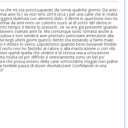
lema che mi sta preoccupando da ormai qualche giorno. Da anni
i anni fa ( se non erro 2014 circa ) per una carie che in realtà
era dolenzia con alimenti dolci. Il dente in questione non mi
mai da anni noto un colorito scuro al di sotto del dente in
to tempo il dente lo presenti.. ne se era già presente quando
o davvero svariati anni fa. Ma comunque sono tornata anche a
 pulizia e non sembra aver prestato pericolare attenzione alla
a negli ultimi giorni questo dente sta iniziando a farmi male.
to il dolore lo sento soprattutto quando bevo bevande fredde
 resto non ho fastidio al calore o alla masticazione o con cibi
ioni quindi quella che vedete è la stessa unica otturazione
ita risulta un po' difficile e onestamente sono un bel po'
ura che possa esserci della carie sottostante magari non pulita
 terribile paura di dover devitalizzare! Confidando in una
o!