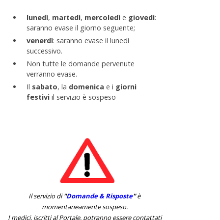
lunedì
,
martedì
,
mercoledì
e
giovedì
:
saranno evase il giorno seguente;
venerdì
: saranno evase il lunedì
successivo.
Non tutte le domande pervenute
verranno evase.
Il
sabato
, la
domenica
e i
giorni
festivi
il servizio è sospeso
Il servizio di
''
Domande & Risposte
''
è
momentaneamente sospeso.
I medici, iscritti al Portale, potranno essere contattati