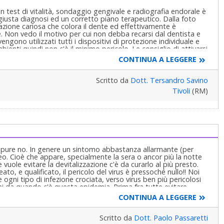
on test di vitalità, sondaggio gengivale e radiografia endorale è
giusta diagnosi ed un corretto piano terapeutico. Dalla foto
azione cariosa che colora il dente ed effettivamente è
e. Non vedo il motivo per cui non debba recarsi dal dentista e
ngono utilizzati tutti i dispositivi di protezione individuale e
ienti quindi non c'è il minimo pericolo. Le consiglio di attivarsi
o la situazione non potrà che peggiorare. Cordialmente
CONTINUA A LEGGERE
Scritto da
Dott. Tersandro Savino
Tivoli
(RM)
oppure no. In genere un sintomo abbastanza allarmante (per
neo. Cioè che appare, specialmente la sera o ancor più la notte
vuole evitare la devitalizzazione c'è da curarlo al più presto.
to, e qualificato, il pericolo del virus è pressoché nullo!! Noi
gni tipo di infezione crociata, verso virus ben più pericolosi
i da quando c'è questa epidemia. Prima fra tutte evitare
recisi e rispettando, assieme ai pazienti, gli orari in modo
CONTINUA A LEGGERE
ni epidemiologiche fatte in Italia, Spagna UK Cina e USA,
 caso di trasmissione negli studi dentistici di questi paesi..
Scritto da
Dott. Paolo Passaretti