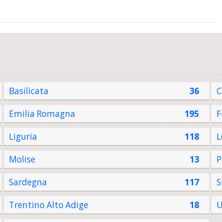
Basilicata
36
C
Emilia Romagna
195
F
Liguria
118
L
Molise
13
P
Sardegna
117
S
Trentino Alto Adige
18
U