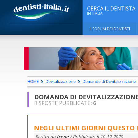
CERCA IL DENTISTA
IN ITALIA
IL FORUM DEI DENTISTI
HOME
Devitalizzazione
Domande di Devitalizzazione
DOMANDA DI DEVITALIZZAZION
RISPOSTE PUBBLICATE:
6
NEGLI ULTIMI GIORNI QUESTO 
Scritto da
Irene
/ Pubblicato il
10-12-2020