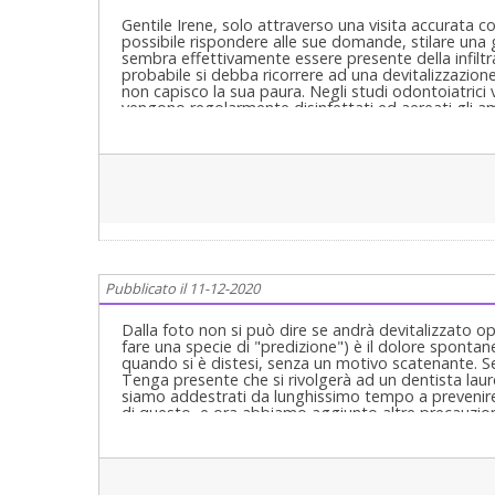
Gentile Irene, solo attraverso una visita accurata c
Cari saluti
possibile rispondere alle sue domande, stilare una 
sembra effettivamente essere presente della infiltr
probabile si debba ricorrere ad una devitalizzazion
non capisco la sua paura. Negli studi odontoiatrici ve
vengono regolarmente disinfettati ed aereati gli amb
al più presto perché lasciando trascorrere il temp
Pubblicato il 11-12-2020
Dalla foto non si può dire se andrà devitalizzato 
fare una specie di "predizione") è il dolore sponta
quando si è distesi, senza un motivo scatenante. Se 
Tenga presente che si rivolgerà ad un dentista laurea
siamo addestrati da lunghissimo tempo a prevenire o
di questo, e ora abbiamo aggiunto altre precauzion
assembramenti in s. di attesa, dando appuntamenti p
preciso. Prova ne sia che da marzo, secondo indagi
praticamente non è stato segnalato pressoché nessun