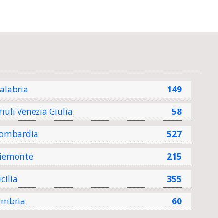
alabria
149
riuli Venezia Giulia
58
ombardia
527
iemonte
215
icilia
355
mbria
60