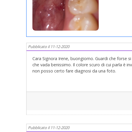
Pubblicato il 11-12-2020
Cara Signora Irene, buongiorno. Guardi che forse s
che vada benissimo. Il colore scuro di cui parla è i
non posso certo fare diagnosi da una foto.
La diagnosi di carie è clinica, soggettiva, con la vist
ed eventualmente le Rx Endorali!
E veniamo alla conclusione. Lei ha bisogno di un
è quella che almeno io e mia figlia Claudia, faccia
solo per una carie, altrimenti che visita sarebbe 
normalissima visita Completa! Ma Completa! Comple
presenti in bocca e che, sempre almeno io, presento
i miei consigli e segnalazioni di priorità terapeut
Pubblicato il 11-12-2020
pure dalla mente "PARODONTALE" e ci metta Odonto