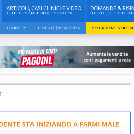
ARTICOLI, CASI CLINICI E VIDEO
DOMANDE & RISP
TUTTI I CONTENUTI DI ODONTOIATRIA
LEGGI LE RISPOSTE DEGLI 
L'EQUIPE
CONTATTI|ASSISTENZA
SEI UN DENTISTA? ISC
E
DENTE STA INIZIANDO A FARMI MALE