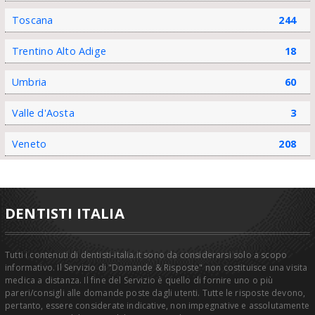
Toscana
244
Trentino Alto Adige
18
Umbria
60
Valle d'Aosta
3
Veneto
208
DENTISTI ITALIA
Tutti i contenuti di dentisti-italia.it sono da considerarsi solo a scopo
informativo. Il Servizio di "Domande & Risposte" non costituisce una visita
medica a distanza. Il fine del Servizio è quello di fornire uno o più
pareri/consigli alle domande poste dagli utenti. Tutte le risposte devono,
pertanto, essere considerate indicative, non impegnative e assolutamente