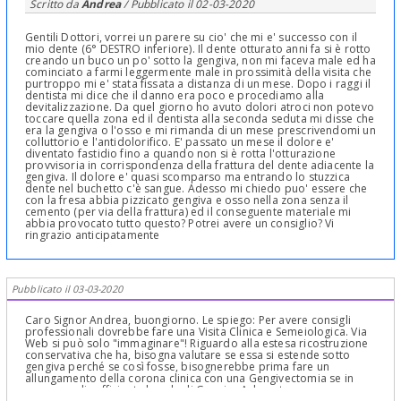
Scritto da
Andrea
/ Pubblicato il
02-03-2020
Gentili Dottori, vorrei un parere su cio' che mi e' successo con il
mio dente (6° DESTRO inferiore). Il dente otturato anni fa si è rotto
creando un buco un po' sotto la gengiva, non mi faceva male ed ha
cominciato a farmi leggermente male in prossimità della visita che
purtroppo mi e' stata fissata a distanza di un mese. Dopo i raggi il
dentista mi dice che il danno era poco e procediamo alla
devitalizzazione. Da quel giorno ho avuto dolori atroci non potevo
toccare quella zona ed il dentista alla seconda seduta mi disse che
era la gengiva o l'osso e mi rimanda di un mese prescrivendomi un
colluttorio e l'antidolorifico. E' passato un mese il dolore e'
diventato fastidio fino a quando non si è rotta l'otturazione
provvisoria in corrispondenza della frattura del dente adiacente la
gengiva. Il dolore e' quasi scomparso ma entrando lo stuzzica
dente nel buchetto c'è sangue. Adesso mi chiedo puo' essere che
con la fresa abbia pizzicato gengiva e osso nella zona senza il
cemento (per via della frattura) ed il conseguente materiale mi
abbia provocato tutto questo? Potrei avere un consiglio? Vi
ringrazio anticipatamente
Pubblicato il 03-03-2020
Caro Signor Andrea, buongiorno. Le spiego: Per avere consigli
professionali dovrebbe fare una Visita Clinica e Semeiologica. Via
Web si può solo "immaginare"! Riguardo alla estesa ricostruzione
conservativa che ha, bisogna valutare se essa si estende sotto
gengiva perché se così fosse, bisognerebbe prima fare un
allungamento della corona clinica con una Gengivectomia se in
presenza di sufficiente banda di Gengiva Aderente o con un