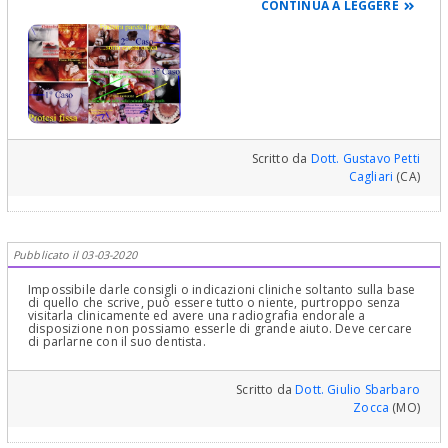
Lembo riposizionato apicalmente ed osteotomia-osteoplastica se
CONTINUA A LEGGERE
in assenza di tale banda!
Le lascio un poster fotografico di mie terapie su denti con fratture
estese sotto gengiva o cresta ossea in presenza ed in assenza di
banda sufficiente di Gengiva Aderente.Le preciso che
l'allungamento della corona clinica (la parte di dente che emerge
dalla gengiva), è necessario, in questi casi, per portar fuori tutta la
parte distrutta del dente e poterlo così curare e soprattutto far si
che l'attacco epiteliale della gengiva avvenga sul dente e non sul
materiale da otturazione dove, non potendosi naturalmente
attaccare, sarebbe causa di formazione di una tasca
parodontale!Questo lo si fa con una chirurgia parodontale. Questa
Scritto da
Dott. Gustavo Petti
è Odontoiatria seria ed il dolore è dovuto essenzialmente a
Cagliari
(CA)
questa situazione che non è stata ben valutata. Cari saluti
Pubblicato il 03-03-2020
Impossibile darle consigli o indicazioni cliniche soltanto sulla base
di quello che scrive, può essere tutto o niente, purtroppo senza
visitarla clinicamente ed avere una radiografia endorale a
disposizione non possiamo esserle di grande aiuto. Deve cercare
di parlarne con il suo dentista.
Scritto da
Dott. Giulio Sbarbaro
Zocca
(MO)