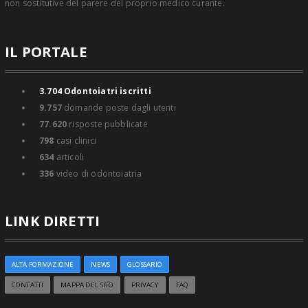
non sostitutive del parere del proprio medico curante.
IL PORTALE
3.704
Odontoiatri iscritti
9.757
domande poste dagli utenti
77.620
risposte pubblicate
798
casi clinici
634
articoli
336
video di odontoiatria
LINK DIRETTI
ALTA FORMAZIONE
NEWS
GLOSSARIO
CONTATTI
MAPPA DEL SITO
PRIVACY
FAQ