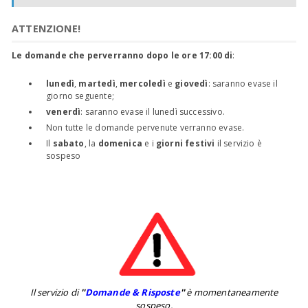
ATTENZIONE!
Le domande che perverranno dopo le ore 17:00 di
:
lunedì
,
martedì
,
mercoledì
e
giovedì
: saranno evase il
giorno seguente;
venerdì
: saranno evase il lunedì successivo.
Non tutte le domande pervenute verranno evase.
Il
sabato
, la
domenica
e i
giorni festivi
il servizio è
sospeso
Il servizio di
''
Domande & Risposte
''
è momentaneamente
sospeso.