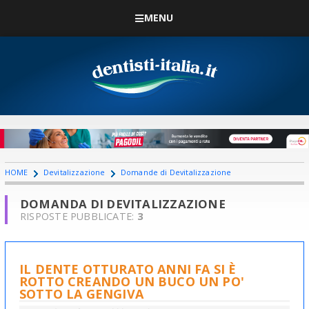
MENU
HOME
Devitalizzazione
Domande di Devitalizzazione
DOMANDA DI DEVITALIZZAZIONE
RISPOSTE PUBBLICATE:
3
IL DENTE OTTURATO ANNI FA SI È
ROTTO CREANDO UN BUCO UN PO'
SOTTO LA GENGIVA