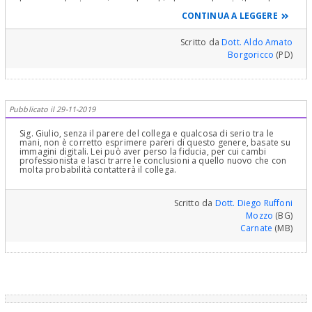
bypassare lo stesso riuscendo a chiudere ugualmente il canale
dentale ermeticamente.
CONTINUA A LEGGERE
Scritto da
Dott. Aldo Amato
Borgoricco
(PD)
Pubblicato il 29-11-2019
Sig. Giulio, senza il parere del collega e qualcosa di serio tra le
mani, non è corretto esprimere pareri di questo genere, basate su
immagini digitali. Lei può aver perso la fiducia, per cui cambi
professionista e lasci trarre le conclusioni a quello nuovo che con
molta probabilità contatterà il collega.
Scritto da
Dott. Diego Ruffoni
Mozzo
(BG)
Carnate
(MB)