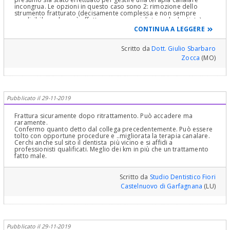
incongrua. Le opzioni in questo caso sono 2: rimozione dello
strumento fratturato (decisamente complessa e non sempre
predicibile, e che può effettuare uno specialista endodontista);
monitoraggio del dente e valutazione nel tempo delle reazioni peri
CONTINUA A LEGGERE
- apicali eventuali.
Scritto da
Dott. Giulio Sbarbaro
Zocca
(MO)
Pubblicato il 29-11-2019
Frattura sicuramente dopo ritrattamento. Può accadere ma
raramente.
Confermo quanto detto dal collega precedentemente. Può essere
tolto con opportune procedure e ..migliorata la terapia canalare.
Cerchi anche sul sito il dentista più vicino e si affidi a
professionisti qualificati. Meglio dei km in più che un trattamento
fatto male.
Scritto da
Studio Dentistico Fiori
Castelnuovo di Garfagnana
(LU)
Pubblicato il 29-11-2019