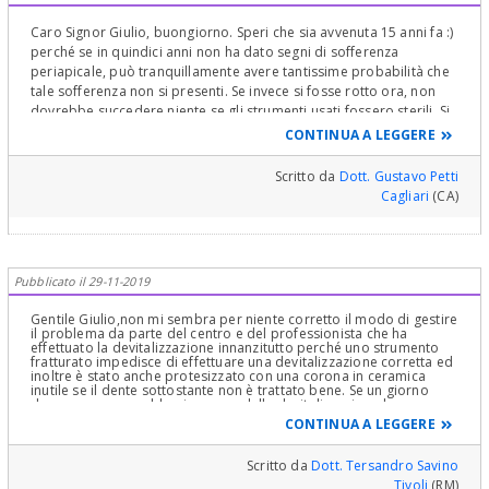
Caro Signor Giulio, buongiorno. Speri che sia avvenuta 15 anni fa :)
perché se in quindici anni non ha dato segni di sofferenza
periapicale, può tranquillamente avere tantissime probabilità che
tale sofferenza non si presenti. Se invece si fosse rotto ora, non
dovrebbe succedere niente se gli strumenti usati fossero sterili. Si
potrà rispondere a questa domanda solo tenendo in
CONTINUA A LEGGERE
osservazione il dente!
Scritto da
Dott. Gustavo Petti
La decisione di rimuovere eventualmente lo strumento dipende
Cagliari
(CA)
come vede da tanta variabili che si valutano solo con una Visita
ben fatta!
Guardi però che non è chiaro se sia avvenuto prima o dopo
perché la Panoramica (che non è adatta) evidenzia una immagine
Pubblicato il 29-11-2019
che potrebbe essere , nello stesso punto, uno strumento rotto o
Gentile Giulio,non mi sembra per niente corretto il modo di gestire
un cono molto lungo spinto fuori apice!
il problema da parte del centro e del professionista che ha
effettuato la devitalizzazione innanzitutto perché uno strumento
Aggiungo che ha una alterazione della festonatura ossea e difetti
fratturato impedisce di effettuare una devitalizzazione corretta ed
ossei anche se sembrerebbero piccoli. Ha bisogno di una Visita
inoltre è stato anche protesizzato con una corona in ceramica
inutile se il dente sottostante non è trattato bene. Se un giorno
Parodontale che è costituita da due visite intervallate da una
dovesse avere problemi a causa della devitalizzazione la corona
preparazione iniziale con Igiene Professionale della tasca,
andrebbe rimossa ed ovviamente non più utilizzabile. Non è
CONTINUA A LEGGERE
deontologicamente corretto il comportamento del centro ma non
Curettage e Scaling e Root Planing per rimuovere il tessuto di
mi stupisce affatto essendo un centro in franchising. Molto spesso
granulazione dall'interno della tasca stessa che falsa la presa delle
dietro questi centri ci sono imprenditori che non hanno nulla a che
Scritto da
Dott. Tersandro Savino
misurazioni della sua profondità, le Rx endorali complete, i
fare con l'odontoiaria ed il cui unico fine è il fatturato. Si faccia
Tivoli
(RM)