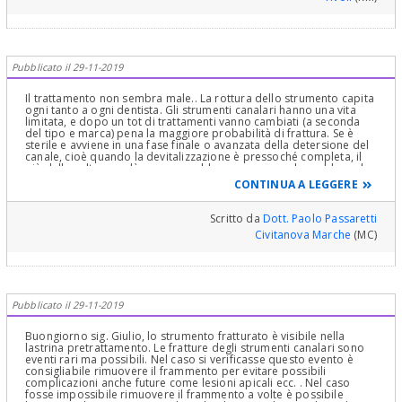
vedere da un buon endodontista .Spesso un ottimo endodontista
modelli di studio e che nella seconda visita si riprendono le misure
riesce a rimuovere il frammento e a ritrattare il dente.
delle tasche che ora saranno quelle vere e dalla differenza tra le
Cordialmente
prime e le seconde si fa diagnosi sul tipo di Parodontite, sulla sua
Aggressività, sulla sua attività e si emette una Prognosi e si
Pubblicato il 29-11-2019
pianifica una eventuale terapia che precede quella Gnatologica
come spiegato sopra! Cari saluti ed in ogni caso si fidi di più del
Il trattamento non sembra male.. La rottura dello strumento capita
suo dentista ed abbia più stima in Lui. Io ho risposto perchè è
ogni tanto a ogni dentista. Gli strumenti canalari hanno una vita
palese che invece questa Fiducia sia venuta meno altrimenti non si
limitata, e dopo un tot di trattamenti vanno cambiati (a seconda
sarebbe rivolta ad opinioni estranee on line! Cosa molto
del tipo e marca) pena la maggiore probabilità di frattura. Se è
sterile e avviene in una fase finale o avanzata della detersione del
disdicevole ma io devo rispondere al meglio, se interpellato, in
canale, cioè quando la devitalizzazione è pressoché completa, il
particolare per patologie così delicate ed importanti ed è mio
più delle volte non dà nessun problema, come sembrerebbe nel
suo caso. Sembra impossibile da rimuovere vista la posizione
dovere cercare di spiegare il perché ed il percome delle cose :).
CONTINUA A LEGGERE
profonda. Io mi tranquillizzerei, e vedrei nel tempo se si sviluppa
Cari saluti e stia tranquillo che non le succede niente.
qualche infezione o fastidio. Quanto alla fiducia, in effetti gli
episodi descritti, se veritieri, vanno valutati secondo la sua idea
Scritto da
Dott. Paolo Passaretti
che si è fatta..
Civitanova Marche
(MC)
Pubblicato il 29-11-2019
Buongiorno sig. Giulio, lo strumento fratturato è visibile nella
lastrina pretrattamento. Le fratture degli strumenti canalari sono
eventi rari ma possibili. Nel caso si verificasse questo evento è
consigliabile rimuovere il frammento per evitare possibili
complicazioni anche future come lesioni apicali ecc. . Nel caso
fosse impossibile rimuovere il frammento a volte è possibile