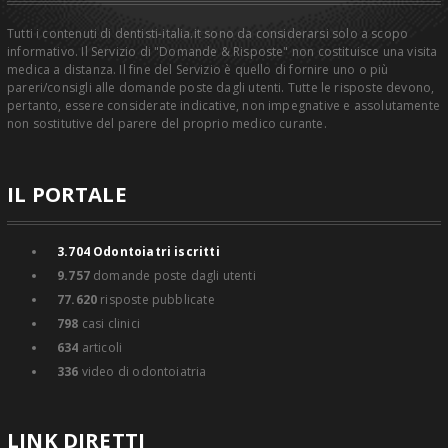
Tutti i contenuti di dentisti-italia.it sono da considerarsi solo a scopo
informativo. Il Servizio di "Domande & Risposte" non costituisce una visita
medica a distanza. Il fine del Servizio è quello di fornire uno o più
pareri/consigli alle domande poste dagli utenti. Tutte le risposte devono,
pertanto, essere considerate indicative, non impegnative e assolutamente
non sostitutive del parere del proprio medico curante.
IL PORTALE
3.704
Odontoiatri iscritti
9.757
domande poste dagli utenti
77.620
risposte pubblicate
798
casi clinici
634
articoli
336
video di odontoiatria
LINK DIRETTI