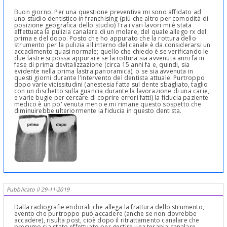
Buon giorno. Per una questione preventiva mi sono affidato ad
uno studio dentistico in franchising (più che altro per comodità di
posizione geografica dello studio) Tra i vari lavori mi è stata
effettuata la pulizia canalare di un molare, del quale allego rx del
prima e del dopo. Posto che ho appurato che la rottura dello
strumento per la pulizia all'interno del canale è da considerarsi un
accadimento quasi normale; quello che chiedo è se verificando le
due lastre si possa appurare se la rottura sia avvenuta anni fa in
fase di prima devitalizzazione (circa 15 anni fa e, quindi, sia
evidente nella prima lastra panoramica), o se sia avvenuta in
questi giorni durante l'intervento del dentista attuale. Purtroppo
dopo varie vicissitudini (anestesia fatta sul dente sbagliato, taglio
con un dischetto sulla guancia durante la lavorazione di una carie,
e varie bugie per cercare di coprire errori fatti) la fiducia paziente
medico è un po' venuta meno e mi rimane questo sospetto che
diminuirebbe ulteriormente la fiducia in questo dentista.
Pubblicato il 29-11-2019
Dalla radiografie endorali che allega la frattura dello strumento,
evento che purtroppo può accadere (anche se non dovrebbe
accadere), risulta post, cioè dopo il ritrattamento canalare che
presumo sia stato effettuato per gestire una terapia canalare