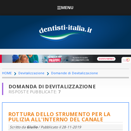
MENU
HOME
Devitalizzazione
Domande di Devitalizzazione
DOMANDA DI DEVITALIZZAZIONE
RISPOSTE PUBBLICATE:
7
ROTTURA DELLO STRUMENTO PER LA
PULIZIA ALL'INTERNO DEL CANALE
Scritto da
Giulio
/ Pubblicato il
28-11-2019