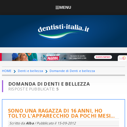
MENU
HOME
Denti e bellezza
Domande di Denti e bellezza
DOMANDA DI DENTI E BELLEZZA
RISPOSTE PUBBLICATE:
5
SONO UNA RAGAZZA DI 16 ANNI, HO
TOLTO L'APPARECCHIO DA POCHI MESI...
Scritto da
Alba
/ Pubblicato il
15-09-2012