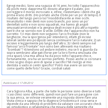
Egregi medici, Sono una ragazza di 16 anni, ho tolto l'apparecchio
da pochi mesi: dapprima ho dovuto allargare il palato, poi
correggere il morso incrociato e, infine, risistemano i denti che già
prima erano dritti. (Ho portato anche il bite per un po' di tempo). Il
risultato del lungo percorso? Insoddisfacente ai miei occhi.
Innanzitutto i miei denti non sono bianchi, poi sono un po'
dentellati sotto e non sono squadrati, ma hanno gli angoli
smussati/arrotondati e la gengiva degli incisivi è più altra rispetto
tant'è che se sorrido non si vede. Difetti che l'apparecchio non ha
corretto: 1) I miei denti non seguono l'arco frontale (non le
lunghezze, ma la sporgenza per intenderci), infatti gli incisivi
laterali sembrano postposti senza continuare l'arco naturale; 2) un
incisivo è leggermente più lungo dell'altro; 3) I denti sempre nel
famoso''arco frontale'' non sono ben allineanti ma risultano
''bombati''? 4) tendono ad andare indietro, ma se li si guarda da
sopra sembrano allargati (forse per la loro forma smussata che
crea spazi). Una mia amica ha da poco tolto l'apparecchio e,
fortunamente, ora ha un sorriso perfetto. Posso anche io coronare
il mio sogno dopo anni di spese e sacrifici? Mi rivolgo al mio
dentista o vado in centri specifici? Potrò mai avere un sorriso
come quello delle foto? Grazie, cordiali saluti
Pubblicato il 17-09-2012
Cara Signora Alba, a parte che tutte le persone sono diverse e tutti
i casi clinici sono differenti, quindi non può fare un paragone con
la sua amica, se volesse veramente una risposta dovrei fare una
Visita clinica e sappia che la diagnosi Ortodontica è cosa seria e
dipende da una infinità di problemi da valutare con accurato check
up ortodontico e cefalometria che misura delle semirette che