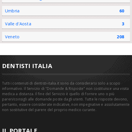
Umbria
60
Valle d'Aosta
3
Veneto
208
DENTISTI ITALIA
Tutti i contenuti di dentisti-italia.it sono da considerarsi solo a scopo
informativo. Il Servizio di "Domande & Risposte" non costituisce una visita
medica a distanza. Il fine del Servizio è quello di fornire uno o più
pareri/consigli alle domande poste dagli utenti. Tutte le risposte devono,
pertanto, essere considerate indicative, non impegnative e assolutamente
non sostitutive del parere del proprio medico curante.
IL PORTALE