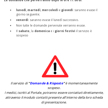
Le domande che perverranno dopo le ore 17:00 di
:
lunedì
,
martedì
,
mercoledì
e
giovedì
: saranno evase il
giorno seguente;
venerdì
: saranno evase il lunedì successivo.
Non tutte le domande pervenute verranno evase.
Il
sabato
, la
domenica
e i
giorni festivi
il servizio è
sospeso
Il servizio di
''
Domande & Risposte
''
è momentaneamente
sospeso.
I medici, iscritti al Portale, potranno essere contattati direttamente,
attraverso il modulo contatti presente all'interno della loro scheda
di presentazione.