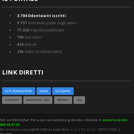
3.704
Odontoiatri iscritti
9.757
domande poste dagli utenti
77.620
risposte pubblicate
798
casi clinici
634
articoli
336
video di odontoiatria
LINK DIRETTI
ALTA FORMAZIONE
NEWS
GLOSSARIO
CONTATTI
MAPPA DEL SITO
PRIVACY
FAQ
Sei un Dentista? Per una consulenza gratuita chiama il
numero verde
800 58 97 53
All contents copyright© 2008 by Italia Web s.r.l. | P.I. e C.F. 10272711002 |