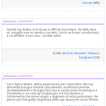
Carnate
(MB)
Pubblicato il 23-07-2012
Gentile Sig. Mattia, la III classe è difficile da trattare. Via Web dare
un consiglio non mi sembra corretto. Cerchi un bravo ortodontista
a cui affidare il suo caso. Cordiali saluti
Scritto da
Dott. Massimo Tabasso
Savigliano
(CN)
Pubblicato il 23-07-2012
Caro Signor Mattia, abbia pazienza ma per rispondere alla sua
domanda bisogna visitarla clinicamente, anamnesticamente,
strumentalmente e bisogna fare una accurata visita Gnatologica e
Ortodontica con ceck up Gnatologico ed Ortodontico e
Cefalometria che misuri angoli e segmenti di retta particolario che
danno una fotografia istantanea della sua situazione ed un filmato
futuro di come risolverla!Cordialmente Gustavo Petti,
Parodontologia, Implantologia, Gnatologia e Riabilitazione Orale