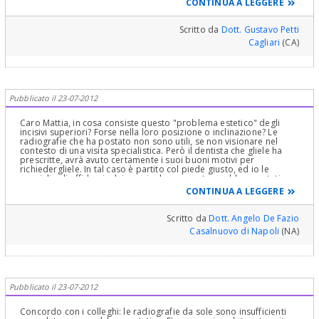
CONTINUA A LEGGERE
Completa in Casi Clinici Complessi ed Ortodonzia e Pedodonzia la
figlia Claudia Petti, in Cagliari.
Scritto da
Dott. Gustavo Petti
Cagliari
(CA)
Pubblicato il 23-07-2012
Caro Mattia, in cosa consiste questo "problema estetico" degli
incisivi superiori? Forse nella loro posizione o inclinazione? Le
radiografie che ha postato non sono utili, se non visionare nel
contesto di una visita specialistica. Però il dentista che gliele ha
prescritte, avrà avuto certamente i suoi buoni motivi per
richiedergliele. In tal caso è partito col piede giusto, ed io le
consiglio di affidarsi a lui per risolvere questo problema estetico.
Cordiali saluti.
CONTINUA A LEGGERE
Scritto da
Dott. Angelo De Fazio
Casalnuovo di Napoli
(NA)
Pubblicato il 23-07-2012
Concordo con i colleghi: le radiografie da sole sono insufficienti