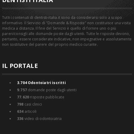
Tutti i contenuti di dentisti-italia.it sono da considerarsi solo a scopo
informativo. Il Servizio di "Domande & Risposte" non costituisce una visita
medica a distanza. Il fine del Servizio è quello di fornire uno o più
pareri/consigli alle domande poste dagli utenti. Tutte le risposte devono,
pertanto, essere considerate indicative, non impegnative e assolutamente
non sostitutive del parere del proprio medico curante.
IL PORTALE
3.704
Odontoiatri iscritti
9.757
domande poste dagli utenti
77.620
risposte pubblicate
798
casi clinici
634
articoli
336
video di odontoiatria