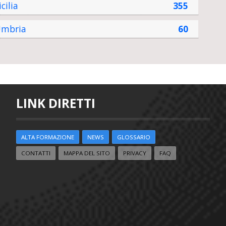
icilia
355
mbria
60
LINK DIRETTI
ALTA FORMAZIONE
NEWS
GLOSSARIO
CONTATTI
MAPPA DEL SITO
PRIVACY
FAQ