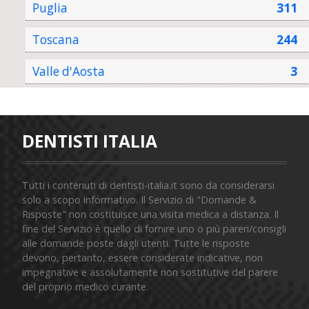
Puglia
311
Toscana
244
Valle d'Aosta
3
DENTISTI ITALIA
Tutti i contenuti di dentisti-italia.it sono da considerarsi
solo a scopo informativo. Il Servizio di "Domande &
Risposte" non costituisce una visita medica a distanza. Il
fine del Servizio è quello di fornire uno o più pareri/consigli
alle domande poste dagli utenti. Tutte le risposte
devono, pertanto, essere considerate indicative, non
impegnative e assolutamente non sostitutive del parere
del proprio medico curante.