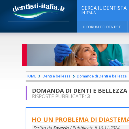
CERCA IL DENTISTA
IN ITALIA
IL FORUM DEI DENTISTI
HOME
Denti e bellezza
Domande di Denti e bellezza
DOMANDA DI DENTI E BELLEZZA
RISPOSTE PUBBLICATE:
3
HO UN PROBLEMA DI DIASTEMA 
Scritto da
Saverio
/ Pubblicato il
16-11-2024