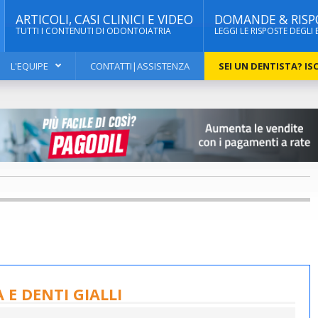
ARTICOLI, CASI CLINICI E VIDEO
DOMANDE & RISP
TUTTI I CONTENUTI DI ODONTOIATRIA
LEGGI LE RISPOSTE DEGLI 
L'EQUIPE
CONTATTI|ASSISTENZA
SEI UN DENTISTA? ISC
E DENTI GIALLI