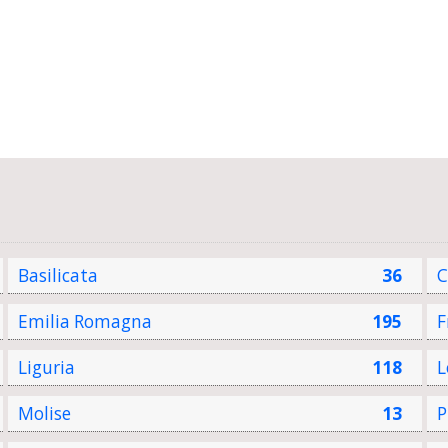
Basilicata
36
C
Emilia Romagna
195
F
Liguria
118
L
Molise
13
P