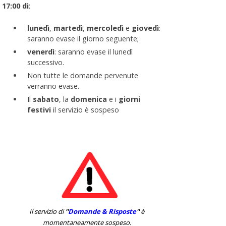
17:00 di
:
lunedì
,
martedì
,
mercoledì
e
giovedì
:
saranno evase il giorno seguente;
venerdì
: saranno evase il lunedì
successivo.
Non tutte le domande pervenute
verranno evase.
Il
sabato
, la
domenica
e i
giorni
festivi
il servizio è sospeso
Il servizio di
''
Domande & Risposte
''
è
momentaneamente sospeso.