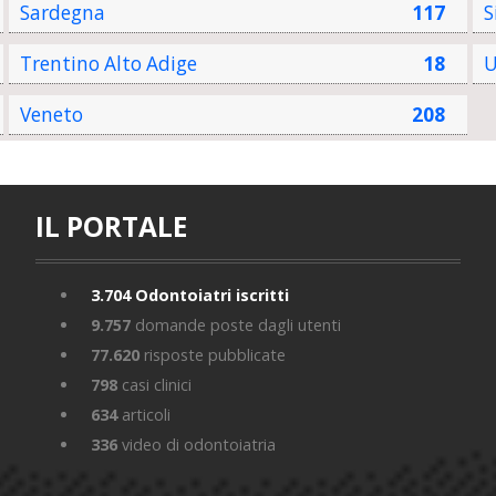
Sardegna
117
S
Trentino Alto Adige
18
U
Veneto
208
IL PORTALE
3.704
Odontoiatri iscritti
9.757
domande poste dagli utenti
77.620
risposte pubblicate
798
casi clinici
634
articoli
336
video di odontoiatria