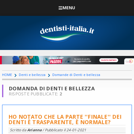
MENU
HOME
Denti e bellezza
Domande di Denti e bellezza
DOMANDA DI DENTI E BELLEZZA
RISPOSTE PUBBLICATE:
2
HO NOTATO CHE LA PARTE ''FINALE'' DEI
DENTI È TRASPARENTE, È NORMALE?
Scritto da
Arianna
/ Pubblicato il
24-01-2021