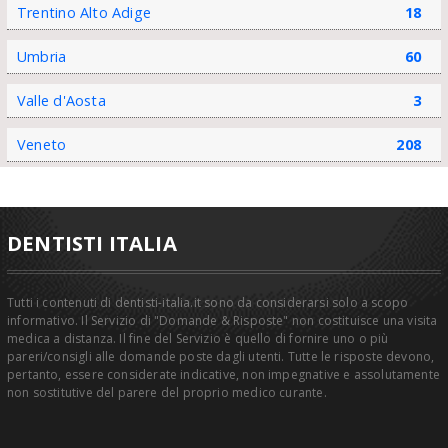
Trentino Alto Adige
18
Umbria
60
Valle d'Aosta
3
Veneto
208
DENTISTI ITALIA
Tutti i contenuti di dentisti-italia.it sono da considerarsi solo a scopo
informativo. Il Servizio di "Domande & Risposte" non costituisce una visita
medica a distanza. Il fine del Servizio è quello di fornire uno o più
pareri/consigli alle domande poste dagli utenti. Tutte le risposte devono,
pertanto, essere considerate indicative, non impegnative e assolutamente
non sostitutive del parere del proprio medico curante.