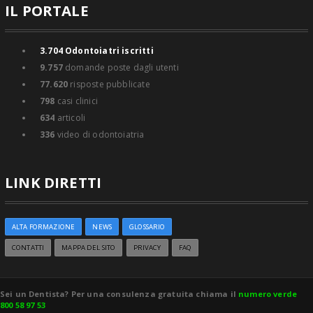
IL PORTALE
3.704
Odontoiatri iscritti
9.757
domande poste dagli utenti
77.620
risposte pubblicate
798
casi clinici
634
articoli
336
video di odontoiatria
LINK DIRETTI
ALTA FORMAZIONE
NEWS
GLOSSARIO
CONTATTI
MAPPA DEL SITO
PRIVACY
FAQ
Sei un Dentista? Per una consulenza gratuita chiama il
numero verde
800 58 97 53