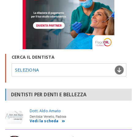
veloce, è lento e si ha in tutta l'ampiezza del movimento di
apertura e/o chiusura delle arcate ed è di ottava musicale bassa e
non alta!
Non basterebbe un corso di Laurea in Odontoiatria e Protesi
Dentaria per risponderle. In ogni caso, in senso lato e solo dal
punto di vista Culturale cercherò, per quel che potrò, di
soddisfare la sua curiosità! l'apparato Stomatognatico è costituito
dal rapporto tra tre organi essenziali: L'Articolazione statica e
dinamica dei denti, ossia l'Occlusione. L'Articolazione Temporo
Mandibolare. Il Sistema Neuro Muscolare, che governa il tutto. In
CERCA IL DENTISTA
queste tre componenti si inseriscono diverse varianti importanti,
quali la Masticazione, la Fonazione, la Deglutizione, la Postura,
SELEZIONA
l'Interazione tra Cuspide, Fossa, Parodonto, le Tre Curve di
compensazione già citate etc.
DENTISTI PER DENTI E BELLEZZA
Dott. Aldo Amato
Dentista Veneto, Padova
Vedi la scheda