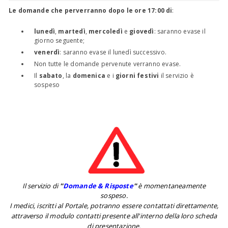
Le domande che perverranno dopo le ore 17:00 di
:
lunedì
,
martedì
,
mercoledì
e
giovedì
: saranno evase il
giorno seguente;
venerdì
: saranno evase il lunedì successivo.
Non tutte le domande pervenute verranno evase.
Il
sabato
, la
domenica
e i
giorni festivi
il servizio è
sospeso
Il servizio di
''
Domande & Risposte
''
è momentaneamente
sospeso.
I medici, iscritti al Portale, potranno essere contattati direttamente,
attraverso il modulo contatti presente all'interno della loro scheda
di presentazione.