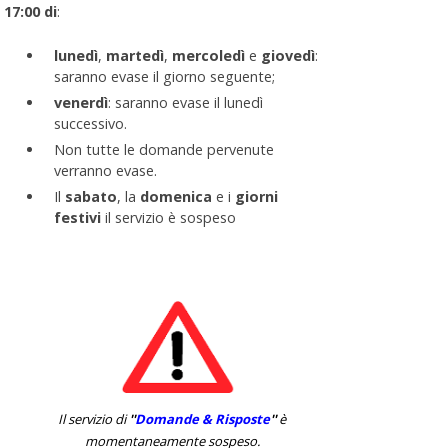
17:00 di
:
lunedì
,
martedì
,
mercoledì
e
giovedì
:
saranno evase il giorno seguente;
venerdì
: saranno evase il lunedì
successivo.
Non tutte le domande pervenute
verranno evase.
Il
sabato
, la
domenica
e i
giorni
festivi
il servizio è sospeso
Il servizio di
''
Domande & Risposte
''
è
momentaneamente sospeso.