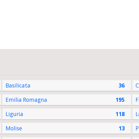
Basilicata
36
C
Emilia Romagna
195
F
Liguria
118
L
Molise
13
P