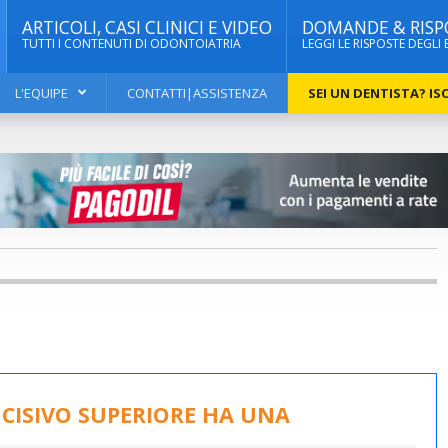
ARTICOLI, CASI CLINICI E VIDEO
DOMANDE & RISP
TUTTI I CONTENUTI DI ODONTOIATRIA
LEGGI LE RISPOSTE DEGLI 
L'EQUIPE
CONTATTI|ASSISTENZA
SEI UN DENTISTA? ISC
NCISIVO SUPERIORE HA UNA