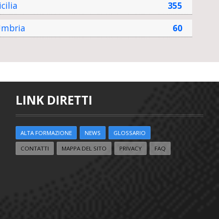
icilia
355
mbria
60
LINK DIRETTI
ALTA FORMAZIONE
NEWS
GLOSSARIO
CONTATTI
MAPPA DEL SITO
PRIVACY
FAQ