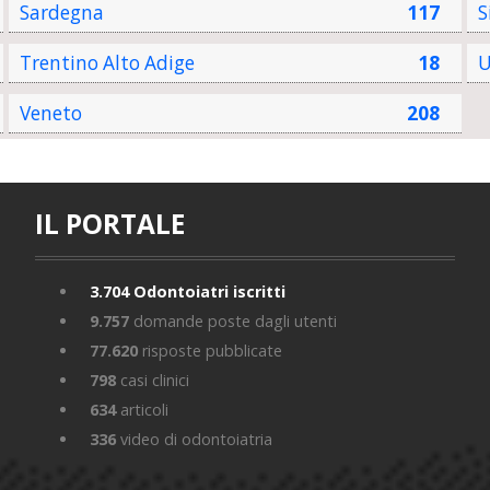
Sardegna
117
S
Trentino Alto Adige
18
U
Veneto
208
IL PORTALE
3.704
Odontoiatri iscritti
9.757
domande poste dagli utenti
77.620
risposte pubblicate
798
casi clinici
634
articoli
336
video di odontoiatria