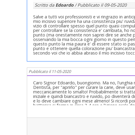
Scritto da
Edoardo
/ Pubblicato il
09-05-2020
Salve a tutti voi professionisti e vi ringrazio in ant
mio incisivo superiore ha una consistenza piu' ruv
vizio di controllare spesso quel punto quasi compul
per controllare se la consistenza e' cambiata, ho no
punto (ma onestamente non saprei dire se anche pr
osservando la mia bocca ogni giorno in questo per
questo punto la mia paura e' di essere stato io pas
punto e ottenere quella colorazione piu' biancastra.
secondo voi che io abbia abraso il mio incisivo t
Pubblicato il 11-05-2020
Caro Signor Edoardo, buongiorno. Ma no, l'unghia n
Dentista, per "aprirlo" per curare la carie, deve us
meccanicamente lo smalto! Probabilmente si tratta 
iniziale e quindi biancastro e ruvido, po diventerà 
e lo deve cambiare ogni mese almeno! Si ricordi po
batterica si forma in circa 3-4 ore e l'igiene orale 
eliminarla totalmente. Faccia una prova: compri in fa
bocca passando la saliva e la lingua su tutti i denti,
specchio. Se vedrà colore su denti, colletti, gengiv
significherebbe che non ci sarebbe placca. allora pa
si colora perché allora la placca sarebbe lì! Faccia la
dove si annida la placca con dedicati spazzolini piatti