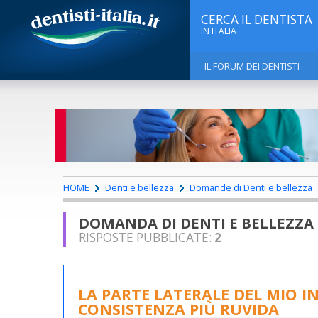
CERCA IL DENTISTA
IN ITALIA
IL FORUM DEI DENTISTI
HOME
Denti e bellezza
Domande di Denti e bellezza
DOMANDA DI DENTI E BELLEZZA
RISPOSTE PUBBLICATE:
2
LA PARTE LATERALE DEL MIO I
CONSISTENZA PIÙ RUVIDA