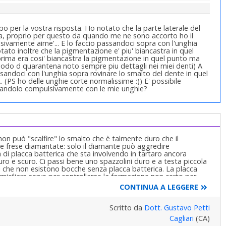
icipo per la vostra risposta. Ho notato che la parte laterale del
ida, proprio per questo da quando me ne sono accorto ho il
sivamente aime'... E lo faccio passandoci sopra con l'unghia
tato inoltre che la pigmentazione e' piu' biancastra in quel
ima era cosi' biancastra la pigmentazione in quel punto ma
iodo d quarantena noto sempre piu dettagli nei miei denti) A
sandoci con l'unghia sopra rovinare lo smalto del dente in quel
. (PS ho delle unghie corte normalissime :)) E' possibile
occandolo compulsivamente con le mie unghie?
on può "scalfire" lo smalto che è talmente duro che il
are frese diamantate: solo il diamante può aggredire
di placca batterica che sta involvendo in tartaro ancora
duro e scuro. Ci passi bene uno spazzolini duro e a testa piccola
i che non esistono bocche senza placca batterica. La placca
domiciliare serve per controllarne la formazione non certo per
rmacia le pasticchette rivelatrici di placca, ne sciolga una in
CONTINUA A LEGGERE
 sulla faccia esterna, interna e sopra masticante e si guardi allo
e, lingua, quella è placca batterica! Solo se non vedesse colore
ssi uno scovolino tipo cotonfioc nei solchi gengivali e veda se
Scritto da
Dott. Gustavo Petti
 prova e poi mi dica! Ricordi anche di pulire il dorso della lingua
Cagliari
(CA)
 che trova in farmacia! Usi il filo interdentale per pulire gli