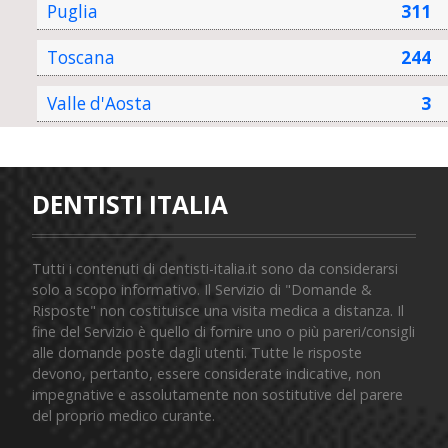
Puglia
311
Toscana
244
Valle d'Aosta
3
DENTISTI ITALIA
Tutti i contenuti di dentisti-italia.it sono da considerarsi
solo a scopo informativo. Il Servizio di "Domande &
Risposte" non costituisce una visita medica a distanza. Il
fine del Servizio è quello di fornire uno o più pareri/consigli
alle domande poste dagli utenti. Tutte le risposte
devono, pertanto, essere considerate indicative, non
impegnative e assolutamente non sostitutive del parere
del proprio medico curante.