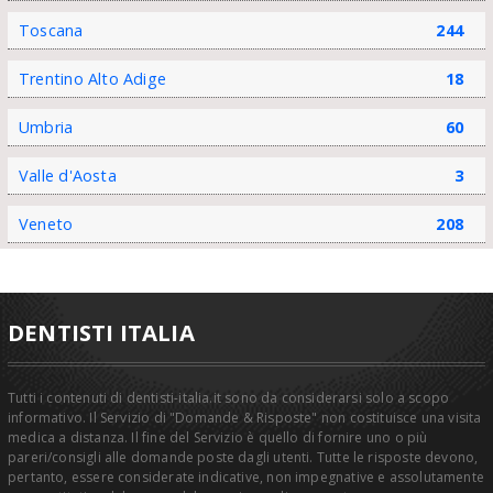
Toscana
244
Trentino Alto Adige
18
Umbria
60
Valle d'Aosta
3
Veneto
208
DENTISTI ITALIA
Tutti i contenuti di dentisti-italia.it sono da considerarsi solo a scopo
informativo. Il Servizio di "Domande & Risposte" non costituisce una visita
medica a distanza. Il fine del Servizio è quello di fornire uno o più
pareri/consigli alle domande poste dagli utenti. Tutte le risposte devono,
pertanto, essere considerate indicative, non impegnative e assolutamente