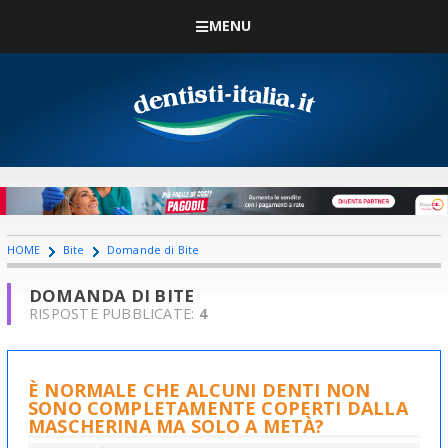
MENU
HOME
Bite
Domande di Bite
DOMANDA DI BITE
RISPOSTE PUBBLICATE:
4
È NORMALE CHE ALCUNI DENTI NON
SONO COMPLETAMENTE COPERTI DALLA
MASCHERINA MA SOLO A METÀ?