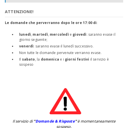
ATTENZIONE!
Le domande che perverranno dopo le ore 17:00 di
:
lunedì
,
martedì
,
mercoledì
e
giovedì
: saranno evase il
giorno seguente;
venerdì
: saranno evase il lunedì successivo.
Non tutte le domande pervenute verranno evase.
Il
sabato
, la
domenica
e i
giorni festivi
il servizio è
sospeso
Il servizio di
''
Domande & Risposte
''
è momentaneamente
sospeso.