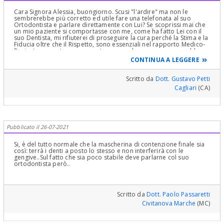
Cara Signora Alessia, buongiorno. Scusi "l'ardire" ma non le
sembrerebbe più corretto ed utile fare una telefonata al suo
Ortodontista e parlare direttamente con Lui? Se scoprissi mai che
un mio paziente si comportasse con me, come ha fatto Lei con il
suo Dentista, mi rifiuterei di proseguire la cura perché la Stima e la
Fiducia oltre che il Rispetto, sono essenziali nel rapporto Medico-
Paziente e venute meno queste come nel suo caso, non avrebbe
più motivo dell'esistenza di questo rapporto e quindi della cura!
CONTINUA A LEGGERE
Con tutto il "Rispetto", se ha il Suo Dentista non è "bello" da parte
Sua chiedere "Spiegazioni altrove" anche se a Noi di Dentisti Italia
Scritto da
Dott. Gustavo Petti
che Notoriamente facciamo Tutti Odontoiatria Colta e di Qualità e
Cagliari
(CA)
per questo la ringrazio per la Stima e la Fiducia, anche senza
cambiare il concetto di quanto detto sulla disdicevole mancanza di
Fiducia nel Suo Dentista da parte sua!
Cari Saluti
Pubblicato il 26-07-2021
Si, è del tutto normale che la mascherina di contenzione finale sia
così: terrà i denti a posto lo stesso e non interferirà con le
gengive..Sul fatto che sia poco stabile deve parlarne col suo
ortodontista però..
Scritto da
Dott. Paolo Passaretti
Civitanova Marche
(MC)