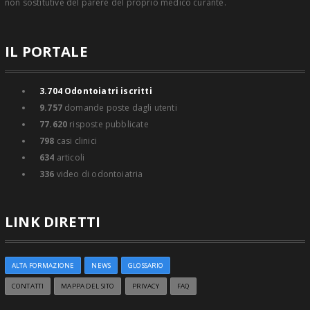
non sostitutive del parere del proprio medico curante.
IL PORTALE
3.704
Odontoiatri iscritti
9.757
domande poste dagli utenti
77.620
risposte pubblicate
798
casi clinici
634
articoli
336
video di odontoiatria
LINK DIRETTI
ALTA FORMAZIONE
NEWS
GLOSSARIO
CONTATTI
MAPPA DEL SITO
PRIVACY
FAQ