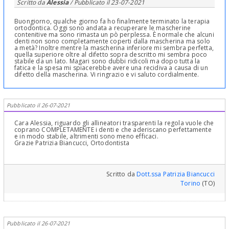
Scritto da
Alessia
/ Pubblicato il
23-07-2021
Buongiorno, qualche giorno fa ho finalmente terminato la terapia
ortodontica. Oggi sono andata a recuperare le mascherine
contenitive ma sono rimasta un pò perplessa. È normale che alcuni
denti non sono completamente coperti dalla mascherina ma solo
a metà? Inoltre mentre la mascherina inferiore mi sembra perfetta,
quella superiore oltre al difetto sopra descritto mi sembra poco
stabile da un lato. Magari sono dubbi ridicoli ma dopo tutta la
fatica e la spesa mi spiacerebbe avere una recidiva a causa di un
difetto della mascherina. Vi ringrazio e vi saluto cordialmente.
Pubblicato il 26-07-2021
Cara Alessia, riguardo gli allineatori trasparenti la regola vuole che
coprano COMPLETAMENTE i denti e che aderiscano perfettamente
e in modo stabile, altrimenti sono meno efficaci.
Grazie Patrizia Biancucci, Ortodontista
Scritto da
Dott.ssa Patrizia Biancucci
Torino
(TO)
Pubblicato il 26-07-2021