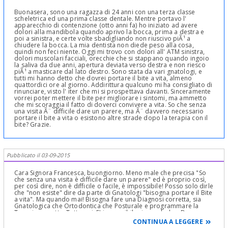
Buonasera, sono una ragazza di 24 anni con una terza classe
scheletrica ed una prima classe dentale. Mentre portavo l'
apparecchio di contenzione (otto anni fa) ho iniziato ad avere
dolori alla mandibola quando aprivo la bocca, prima a destra e
poi a sinistra, e certe volte sbadigliando non riuscivo piÃ¹ a
chiudere la bocca. La mia dentista non diede peso alla cosa,
quindi non feci niente. Oggi mi trovo con dolori all' ATM sinistra,
dolori muscolari facciali, orecchie che si stappano quando ingoio
la saliva da due anni, apertura deviata verso destra e non riesco
piÃ¹ a masticare dal lato destro. Sono stata da vari gnatologi, e
tutti mi hanno detto che dovrei portare il bite a vita, almeno
quattordici ore al giorno. Addirittura qualcuno mi ha consigliato di
rinunciare, visto l' iter che mi si prospettava davanti. Sinceramente
vorrei poter mettere il bite per migliorare i sintomi, ma ammetto
che mi scoraggia il fatto di doverci convivere a vita. So che senza
una visita Ã¨ difficile dare un parere, ma Ã¨ davvero necessario
portare il bite a vita o esistono altre strade dopo la terapia con il
bite? Grazie.
Pubblicato il 03-09-2015
Cara Signora Francesca, buongiorno. Meno male che precisa "So che senza una visita è difficile dare un parere" ed è proprio così, per così dire, non è difficile o facile, è impossibile! Posso solo dirle che "non esiste" dire da parte di Gnatologi "bisogna portare il Bite a vita". Ma quando mai! Bisogna fare una Diagnosi corretta, sia Gnatologica che Ortodontica che Posturale e programmare la Terapia corretta. Tutto qui. E' impossibile risponderle e Devo ripetere per l'ennesima volta questo concetto: la diagnosi Ortodontica è cosa seria e dipende da una infinità di problemi da valutare con accurato check up ortodontico e cefalometria che misura delle semirette che individuano dei piani e degli angoli in base a cui si fa una diagnosi e si prospetta una terapia ortodontica e che è compreso in più visite, rilievi di dati e soprattutto uno studio a "tavolino" dei problemi da correggere; è come una progettazione matematica di una espressione, di un problema che la cui soluzione è in una sequenza di espressioni , numeri e dati e, chiedere quello che chiede lei per l'ortodonzia, sarebbe come chiedere ad un matematico il risultato di un problema senza fargli fare tutti i "passaggi" che lo possano portare alla soluzione richiesta. Vede, siamo entrati in concetti complessi! Come posso risponderle, Professionalmente, quindi? Senza Diagnosi Lei passa già al Bite. Allora Le dico e la invito a meditare bene: parlando di Bite, ci sarebbe tanto da dire ma questo dovrebbe essere sufficiente per farle capire la complessità del problema e la necessità di visitarla Clinicamente per poter rispondere dopo aver fatto una Diagnosi clinica, semeiolgica e anamnestica, emessa una Prognosi e pianificata la terapia! Tutto questo dopo avere ovviamente azzerato la memoria cerebrale del suo attuale modo di chiudere erratamente la bocca con l'uso di un bite diagnostico-terapeutico costruito sempre con l'arco facciale di trasferimento che si accompagna ad un articolatore semiindividuale o meglio individuale che l'Odontotecnico deve sapere usare ed avere per le fasi di laboratorio! Riportata a zero la memoria, si registra la nuova giusta occlusione e disclusioni incisive, canine e in relazione centrica e si costruisce la giusta occlusione! Se poi le avesse anche una disgnazia, essa andrebbe valutata con ceck up ortodontico e cefalometria. La specialità che si occupa di questo è la Gnatologia che studia i rapporti tra i denti delle due arcate antagoniste e con quelli viciniori. Questo si chiama occlusione ed una errata occlusione può causare uno squilibrio delle articolazioni temporo mandibolari, ATM, che si manifestano con rumori. Occorre una visita clinica gnatologica per palpare le articolazioni, i muscoli Pterigoidei e masseteri per valutarne la dolorabilità alla palpazione e il loro stato di contrazione fino alla contrattura che è una contrazione dolorosa che indica patologia presente. Bisogna valutare le tre disclusioni incisiva o protrusiva, laterale sin e dx o canina e massimamente retrusa coi denti posteriori a contatto o Relazione Centrica con valutazione di Over Jet ed Over Bite e delle tre curve di compensazione, di Spee e di Wilson per il piano occlusale rispettivamente sagittale e frontale. La terza curva di Compensazione da valutare e quella di Monsen.Sarebbe eventualmente, ma lo deciderebbe solo il Dentista, opportuno anche uno studio con un arco facciale di trasferimento, essenziale per rilevare i rapporti spaziali delle sue arcate con la base cranica e per il montaggio dei suoi modelli di studio su un articolatore a valore medio per studiare la gnatologia della sua bocca e la sua clinica e le sue articolazioni con angoli di spostamenti come l'angolo o movimento di Bennet tra il piano sagittale ed il movimento del condilo in lateralità della mandibola che è la fotografia reale della sua patologia! Per esempio, maggiore è il movimento di Bennet e minore è l'altezza delle cuspidi e viceversa, quindi l'occlusione e il rapporto delle cuspidi tra antagonisti e tra di loro, incidono sul movimento di bennet e sulla misurazione dell'angolo che forma con le strutture citate ed in ultima analisi con le patologie del lato lavorante e di quello non lavorante della testa dei condili. Questo movimento di bennet può essere immediato o progressivo a seconda delle patologie presenti o non patologie presenti, ovviamente! Come vede la Visita Odontoiatrica è molto più profonda e seria di quanto si pensi.Gnatologia, occlusione e postura sono strettamente correlate Prima si valutano, diagnosticano e curano queste patologie Oltre la Gnatologia di pertinenza del Dentista Gnatologo ci sono sistemi sofisticati per lo studio della postura: La Chinesiologia, la Pedana Baropodometrica dinamica computerizzata (che studia il carico della pianta dei piedi statico e dinamico), il Posturometro per determinare se c'è una asimmetria tra le due metà del dorso. Tutto questo fanno gli studiosi della Postura tra cui gli Gnatologi, gli ortodontisti, gli Ortopedici, gli Ortopedici del Rachide. Una visita osteopatica e fisiatrica alla muscolatura del bacino in particolare del M.Psoas sarebbe molto utile,perché è uno dei primi muscoli a "saltare" in una patologia lombosacrale in cui sia coinvolta la postura,sia che essa sia discendente ,ossia a partenza da una malocclusione ,sia che essa sia ascendente,ossia a partenza dagli arti inferiori, appoggio della pianta dei piedi, anche o colonna lombo sacrale. Che dirle ancora. Sappia che in ogni caso tra le terapie occlusale c'è il Bite Plane, che deve essere ben realizzato da persona competente, sembra una "sciocchezza" ma non lo è anzitutto è buona regola posizionarlo sulla arcata superiore che è l'unica arcata FISSA perchè solidale con la base cranica, ma a volte va posizionato sulla arcata inferiore, dipende dalla diagnosi e da quello che vogliamo ottenere e poi devono essere studiati i piani inclinati in gradi rispetto al piano occlusale e deve essere valutato lo spessore con cui farlo, ossia di quanto deve impedire la chiusura della arcata inferiore è la mandibola che deve in continuazione cercare una chiusura che non può trovare col bite, così si riposa tutto il complesso sistema neuro muscolare e le articolazioni temporo mandibolari .Le ho parlato dei diversi tipi di bite, dell'ortotico di riposiziopnamento, dei bite su arcata superiore e di quelli su arcata inferiore, dei bite terapeutici sintomatici e diagnostici. Le ho spiegato che occorre che si rivolga ad un Dentista Gnatologo molto esperto! Le ho sottolineato che le patologie dell’apparato stomatognatico (la bocca nel suo intero)) sono complesse e richiedono Cultura, Intelligenza e Capacità Clinica, oltre che Terapeutica!Le ho lasciato un Poster esplicativo! Le ho parlato dell'Arco Facciale di trasferimento. Sinceramente non so che altre indicazioni darle, senza vederla Clinicamente. Mi ripeto ma "Repetita Iuvant" : Tenga presente che la GNATOLOGIA studia la "complessità dei problemi che stanno dietro la semplice parola "malocclusione",precontatti nelle varie disclusioni delle arcate con conseguenti traumi d’occlusione ed una "malocclusione" ossia ha denti in trauma d’occlusione,(tutte situazioni che possono, deviando la colonna vertebrale, alterare la Postura!!!): aggiungo solo che i fattori che determinano la Postura di una persona sia statica che dinamica e quindi anche nella corsa sono diversi: l'apparato Cocleare dell'Orecchio,(che determina la capacità di stare in equilibrio,ovviamente in relazione coi rispettivi centri cerebrali.Il sintomo è la vertigine e il senso di caduta.L’ACUFENE), gli occhi e il loro movimento e i rispettivi centri cerebrali, l'apparato stomatognatico in senso lato (Occlusione,ossia il modo di chiusura della bocca e dei rapporti statici e dinamici dei denti fra di loro e tra quelli dell'arcata opposta. le Articolazione Temporo Mandibolari e tutto il sistema neuro muscolare che "comanda" queste strutture).Oltre la Gnatologia di pertinenza del Dentista Gnatologo ma anche dell'Ortodonzista che deve fare il ceck up ortodontico e l'analisi cefalometrica per fare diagnosi corretta, ci sono sistemi sofisticati per lo studio della postura: La Chinesiologia, la Pedana Baropodometrica dinamica computerizzata (che studia il carico della pianta dei piedi statico e dinamico), il Posturometro per determinare se c'è una asimmetria tra le due metà del dorso. Tutto questo fanno gli studiosi della Postura tra cui gli Gnatologi, gli ortodontisti, gli Ortopedici, gli Ortopedici del Rachide .Una visita osteopatica e fisiatrica alla muscolatura del bacino in particolare del M.Psoas sarebbe molto utile..perché è uno dei primi muscoli a "saltare" in una patologia lombosacrale in cui sia coinvolta la postura…sia che essa sia discendente ,ossia a partenza da una malocclusione,sia che essa sia ascendente…ossia a partenza dagli arti inferiori, appoggio della pianta dei piedi, anche o colonna lombo sacrale. ha Bisogno di UN ECCELLENTE GNATOLOGO e di un altrettanto ECCELLENTE Posturologo che sia anche osteopata e fisiatra e collabori con lo Gnatologo ( Questo le dico perchè è mia prassi fare così in Gnatologia!!!) Le ho spiegato perchè,non entro nel merito delle terapie delle singole tre specialità,perchè senza averla visitata non è possibile,infine,ci sono terapie, di riabilitazione neuro muscolo-occlusale. Il trattamento delle disfunzioni masticatorie sia come concetto statico che soprattutto dinamico necessita un approccio diagnostico differente nelle varie patologie che ne possono essere causa! Il discorso è molto "sottile"che sfuma nella filosofia delle disfunzioni neuro muscolari , occlusali e della Articolazione Temporo Mandibolare e non lo si può spiegare in due parole, tra l’altro consigliandola su cosa sia meglio, senza averla visitata clinicamente, studiandone il caso, di persona. Le lascio un Poster su Bite, Arco Faccile, Esame stabilometrico computerizzato come parte piccolissima di una visita Clinica e strumentale Gnatologica. Cari saluti e si
CONTINUA A LEGGERE