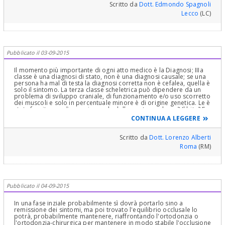
Scritto da
Dott. Edmondo Spagnoli
Lecco
(LC)
Pubblicato il 03-09-2015
Il momento più importante di ogni atto medico è la Diagnosi; IIIa
classe è una diagnosi di stato, non è una diagnosi causale; se una
persona ha mal di testa la diagnosi corretta non è cefalea, quella è
solo il sintomo. La terza classe scheletrica può dipendere da un
problema di sviluppo craniale, di funzionamento e/o uso scorretto
dei muscoli e solo in percentuale minore è di origine genetica. Le è
stata fornita una diagnosi causale della sua terza classe? Il bite? E
mettiamo il caso che la sua lingua disfunzioni e spinga sulla
CONTINUA A LEGGERE
mandibola (causa della terza classe sch. ) e che il
disfunzionamento conseguenziale della muscolatura correlata a
quella linguale provochi tensioni ai muscoli elevatori della
Scritto da
Dott. Lorenzo Alberti
mandibola provocandole dolori e rumori articolari, tensioni
Roma
(RM)
muscolari, fastidi alle orecchie.. cosa ci fa con il bite? A vita poi..
D'altra parte può anche darsi che il bite sia indicato ma in ogni
caso cerchi di farsi fare una diagnosi causale.
Pubblicato il 04-09-2015
In una fase inziale probabilmente sì dovrà portarlo sino a
remissione dei sintomi, ma poi trovato l'equilibrio occlusale lo
potrà, probabilmente mantenere, riaffrontando l'ortodonzia o
l'ortodonzia-chirurgica per mantenere in modo stabile l'occlusione