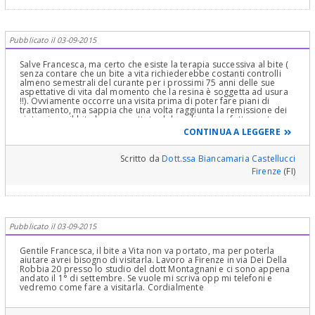
Pubblicato il 03-09-2015
Salve Francesca, ma certo che esiste la terapia successiva al bite (
senza contare che un bite a vita richiederebbe costanti controlli
almeno semestrali del curante per i prossimi 75 anni delle sue
aspettative di vita dal momento che la resina è soggetta ad usura
!!). Ovviamente occorre una visita prima di poter fare piani di
trattamento, ma sappia che una volta raggiunta la remissione dei
sintomi con il bite ben progettato dal medico e perfettamente
confezionato dall' odontotecnico, la stabilizzazione
CONTINUA A LEGGERE
dell'occlusione nella posizione di benessere potrà essere
raggiunta sia per via ortodontica che per via protesica. In tal modo
potrà far definitivamente a meno del bite e continuare a star bene.
Scritto da
Dott.ssa Biancamaria Castellucci
Cordialmente
Firenze
(FI)
Pubblicato il 03-09-2015
Gentile Francesca, il bite a Vita non va portato, ma per poterla
aiutare avrei bisogno di visitarla. Lavoro a Firenze in via Dei Della
Robbia 20 presso lo studio del dott Montagnani e ci sono appena
andato il 1° di settembre. Se vuole mi scriva opp mi telefoni e
vedremo come fare a visitarla. Cordialmente