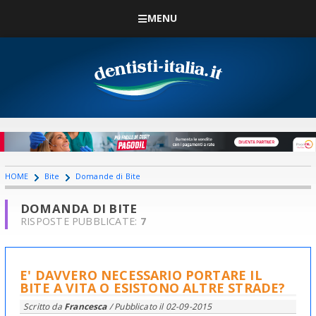
MENU
HOME
Bite
Domande di Bite
DOMANDA DI BITE
RISPOSTE PUBBLICATE:
7
E' DAVVERO NECESSARIO PORTARE IL
BITE A VITA O ESISTONO ALTRE STRADE?
Scritto da
Francesca
/ Pubblicato il
02-09-2015