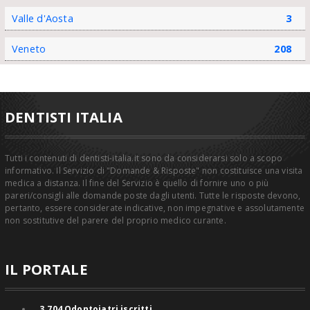
Valle d'Aosta
3
Veneto
208
DENTISTI ITALIA
Tutti i contenuti di dentisti-italia.it sono da considerarsi solo a scopo
informativo. Il Servizio di "Domande & Risposte" non costituisce una visita
medica a distanza. Il fine del Servizio è quello di fornire uno o più
pareri/consigli alle domande poste dagli utenti. Tutte le risposte devono,
pertanto, essere considerate indicative, non impegnative e assolutamente
non sostitutive del parere del proprio medico curante.
IL PORTALE
3.704
Odontoiatri iscritti