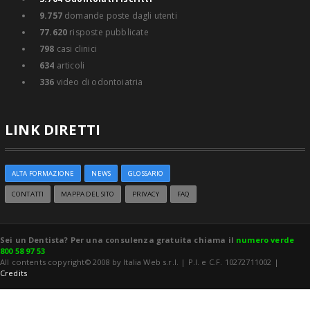
9.757
domande poste dagli utenti
77.620
risposte pubblicate
798
casi clinici
634
articoli
336
video di odontoiatria
LINK DIRETTI
ALTA FORMAZIONE
NEWS
GLOSSARIO
CONTATTI
MAPPA DEL SITO
PRIVACY
FAQ
Sei un Dentista? Per una consulenza gratuita chiama il
numero verde
800 58 97 53
All contents copyright© 2008 by Italia Web s.r.l. | P.I. e C.F. 10272711002 |
Credits