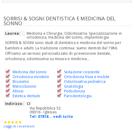
SORRISI & SOGNI DENTISTICA E MEDICINA DEL
SONNO
Laurea:
Medicina e Chirurgia, Odontoiatria. Specializzazione in
ortodonzia, medicina del sonno, implantologia
SORRISI & SOGNI sono studi di dentistica e medicina del sonno per
bambini e adulti. La tradizione continua: siamo dentisti dal 1986.
Offriamo un servizio personalizzato di: prevenzione dentale,
ortodonzia, odontoiatria su misura e medicina...
Medicina del sonno
Sedazione cosciente
Ortodonzia invisibile
Ortodonzia fissa e mobile
Bruxismo
Odontoiatria pediatrica
Malocclusioni
Gnatologia
Alitosi
Pedodonzia
Estetica dentale
Parodontologia
Indirizzo:
CI
:
Via Repubblica 52
09016 - Iglesias
Tel:
07818... vedi tutto
Leggi le recensioni