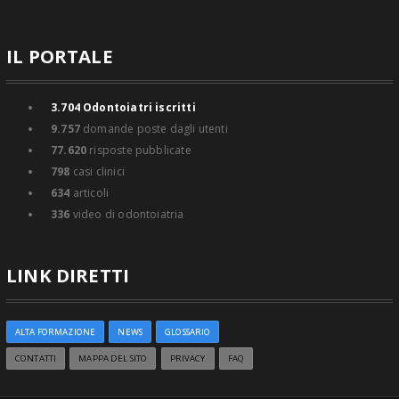
IL PORTALE
3.704
Odontoiatri iscritti
9.757
domande poste dagli utenti
77.620
risposte pubblicate
798
casi clinici
634
articoli
336
video di odontoiatria
LINK DIRETTI
ALTA FORMAZIONE
NEWS
GLOSSARIO
CONTATTI
MAPPA DEL SITO
PRIVACY
FAQ