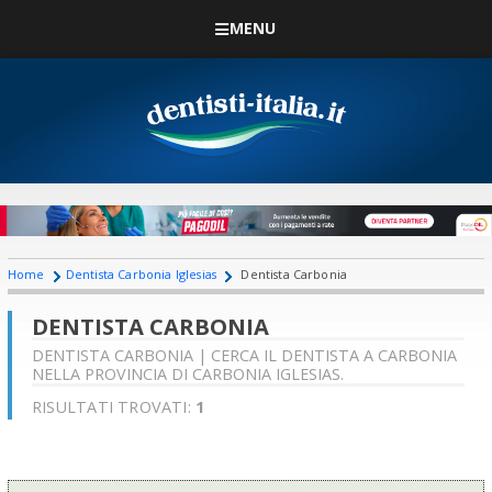
MENU
Home
Dentista Carbonia Iglesias
Dentista Carbonia
DENTISTA CARBONIA
DENTISTA CARBONIA | CERCA IL DENTISTA A CARBONIA
NELLA PROVINCIA DI CARBONIA IGLESIAS.
RISULTATI TROVATI:
1