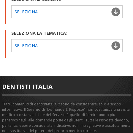
SELEZIONA
SELEZIONA LA TEMATICA:
SELEZIONA
DENTISTI ITALIA
Tutti i contenuti di dentisti-italia.it sono da considerarsi solo a scopo
informativo. Il Servizio di "Domande & Risposte" non costituisce una visita
medica a distanza. Il fine del Servizio è quello di fornire uno o più
pareri/consigli alle domande poste dagli utenti. Tutte le risposte devono,
pertanto, essere considerate indicative, non impegnative e assolutamente
non sostitutive del parere del proprio medico curante.